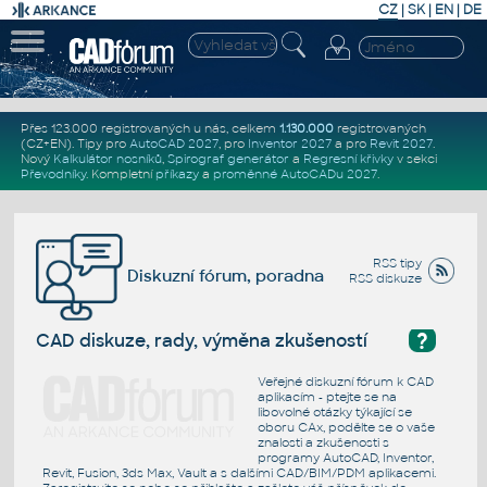
CZ
|
SK
|
EN
|
DE
Přes 123.000 registrovaných u nás, celkem
1.130.000
registrovaných
(CZ+EN)
. Tipy pro
AutoCAD 2027
, pro
Inventor 2027
a pro
Revit 2027
.
Nový
Kalkulátor nosníků
,
Spirograf generátor
a
Regresní křivky
v sekci
Převodníky
.
Kompletní
příkazy
a
proměnné AutoCADu 2027
.
RSS tipy
Diskuzní fórum, poradna
RSS diskuze
?
CAD diskuze, rady, výměna zkušeností
Veřejné diskuzní fórum k CAD
aplikacím - ptejte se na
libovolné otázky týkající se
oboru CAx, podělte se o vaše
znalosti a zkušenosti s
programy AutoCAD, Inventor,
Revit, Fusion, 3ds Max, Vault a s dalšími CAD/BIM/PDM aplikacemi.