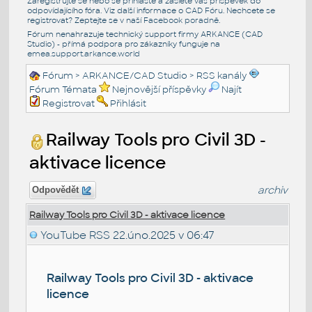
Zaregistrujte se nebo se přihlašte a zašlete váš příspěvek do
odpovídajícího fóra. Viz další informace o
CAD Fóru
. Nechcete se
registrovat? Zeptejte se v naší
Facebook poradně
.
Fórum nenahrazuje technický support firmy ARKANCE (CAD
Studio) - přímá podpora pro zákazníky funguje na
emea.support.arkance.world
Fórum
>
ARKANCE/CAD Studio
>
RSS kanály
Fórum Témata
Nejnovější příspěvky
Najít
Registrovat
Přihlásit
Railway Tools pro Civil 3D -
aktivace licence
archiv
Odpovědět
Railway Tools pro Civil 3D - aktivace licence
YouTube RSS
22.úno.2025 v 06:47
Railway Tools pro Civil 3D - aktivace
licence