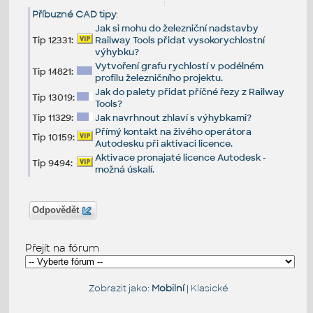
Příbuzné CAD tipy
:
Jak si mohu do železniční nadstavby
Tip 12331:
Railway Tools přidat vysokorychlostní
výhybku?
Vytvoření grafu rychlostí v podélném
Tip 14821:
profilu železničního projektu.
Jak do palety přidat příčné řezy z Railway
Tip 13019:
Tools?
Tip 11329:
Jak navrhnout zhlaví s výhybkami?
Přímý kontakt na živého operátora
Tip 10159:
Autodesku při aktivaci licence.
Aktivace pronajaté licence Autodesk -
Tip 9494:
možná úskalí.
Odpovědět
Přejít na fórum
Zobrazit jako:
Mobilní
|
Klasické