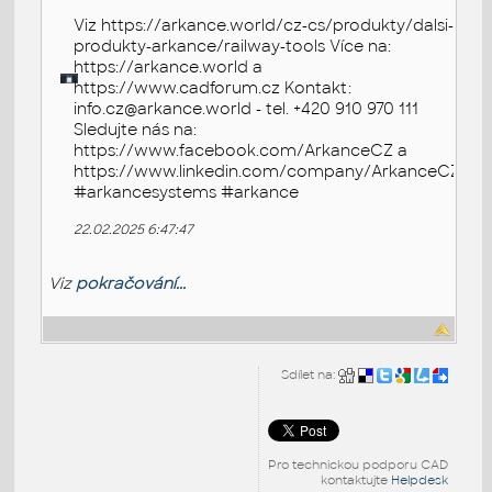
Viz https://arkance.world/cz-cs/produkty/dalsi-
produkty-arkance/railway-tools Více na:
https://arkance.world a
https://www.cadforum.cz Kontakt:
info.cz@arkance.world - tel. +420 910 970 111
Sledujte nás na:
https://www.facebook.com/ArkanceCZ a
https://www.linkedin.com/company/ArkanceCZ
#arkancesystems #arkance
22.02.2025 6:47:47
Viz
pokračování...
Sdílet na:
Pro technickou podporu CAD
kontaktujte
Helpdesk