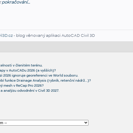
z
pokračování...
il3D.cz
- blog věnovaný aplikaci AutoCAD Civil 3D
telnosti v členitém terénu.
Mapy v AutoCADu 2026 (a vyšších)?
i 2026 ignoruje georeferenci ve World souboru.
ybí funkce Drainage Analysis (rybník, retenční nádrž...)?
ový mesh v ReCap Pro 2026?
 a analýzu odvodnění v Civil 3D 2027.