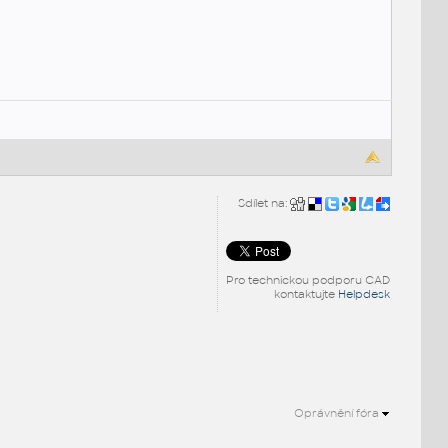
Sdílet na:
Pro technickou podporu CAD
kontaktujte
Helpdesk
Oprávnění fóra