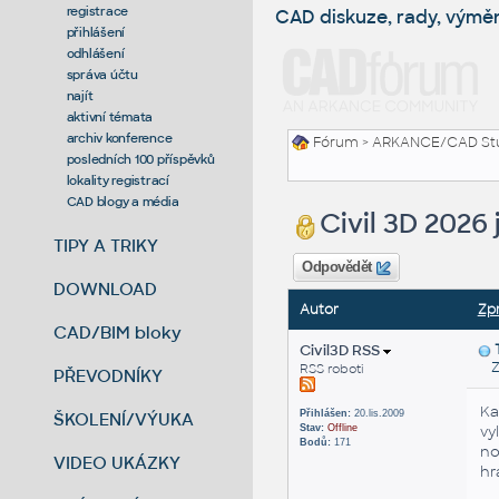
registrace
CAD diskuze, rady, výmě
přihlášení
odhlášení
správa účtu
najít
aktivní témata
archiv konference
Fórum
>
ARKANCE/CAD St
posledních 100 příspěvků
lokality registrací
CAD blogy a média
Civil 3D 2026 
TIPY A TRIKY
Odpovědět
DOWNLOAD
Autor
Zp
CAD/BIM bloky
Civil3D RSS
Za
RSS roboti
PŘEVODNÍKY
Ka
Přihlášen:
20.lis.2009
ŠKOLENÍ/VÝUKA
Stav:
Offline
vy
Bodů:
171
no
VIDEO UKÁZKY
hr