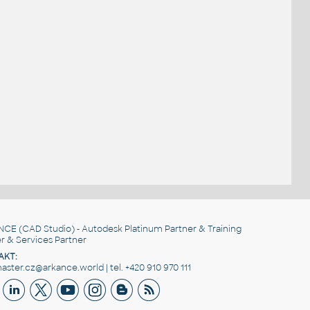
NCE
(CAD Studio) - Autodesk Platinum Partner & Training
r & Services Partner
AKT:
ster.cz@arkance.world | tel. +420 910 970 111