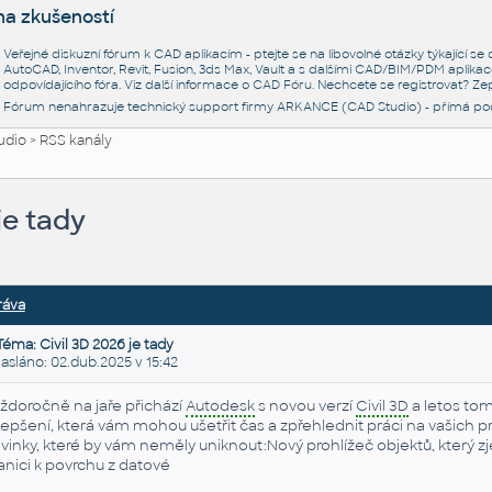
na zkušeností
Veřejné diskuzní fórum k CAD aplikacím - ptejte se na libovolné otázky týkající s
AutoCAD, Inventor, Revit, Fusion, 3ds Max, Vault a s dalšími CAD/BIM/PDM aplikac
odpovídajícího fóra. Viz další informace o
CAD Fóru
. Nechcete se registrovat? Zep
Fórum nenahrazuje technický support firmy ARKANCE (CAD Studio) - přímá po
udio
>
RSS kanály
je tady
ráva
Téma: Civil 3D 2026 je tady
sláno: 02.dub.2025 v 15:42
ždoročně na jaře přichází
Autodesk
s novou verzí
Civil 3D
a letos tom
lepšení, která vám mohou ušetřit čas a zpřehlednit práci na vašich 
vinky, které by vám neměly uniknout:Nový prohlížeč objektů, který z
anici k povrchu z datové