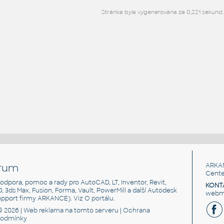
Stránka byla vygenerována za 0,221 sekund.
rum
ARKA
Cente
, podpora, pomoc a rady pro AutoCAD, LT, Inventor, Revit,
KONT
3D, 3ds Max, Fusion, Forma, Vault, PowerMill a další Autodesk
webma
support firmy ARKANCE). Viz
O portálu
.
© 2026 |
Web reklama
na tomto serveru |
Ochrana
podmínky