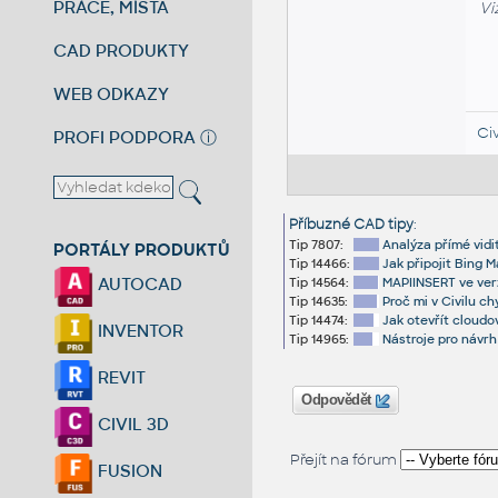
PRÁCE, MÍSTA
Vi
CAD PRODUKTY
WEB ODKAZY
Civ
PROFI PODPORA
ⓘ
Příbuzné CAD tipy
:
Tip 7807:
Analýza přímé vidi
PORTÁLY PRODUKTŮ
Tip 14466:
Jak připojit Bing 
AUTOCAD
Tip 14564:
MAPIINSERT ve verz
Tip 14635:
Proč mi v Civilu ch
Tip 14474:
Jak otevřít cloud
INVENTOR
Tip 14965:
Nástroje pro návrh
REVIT
Odpovědět
CIVIL 3D
Přejít na fórum
FUSION