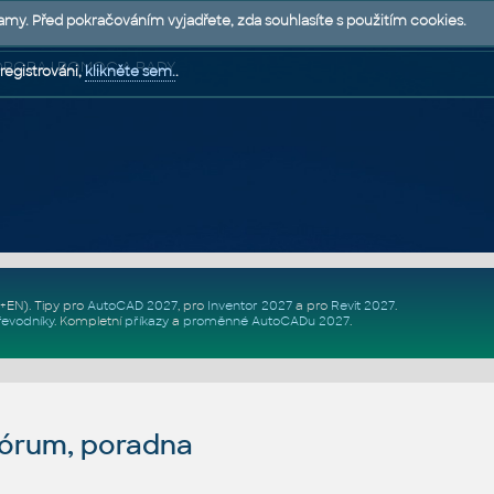
lamy. Před pokračováním vyjadřete, zda souhlasíte s použitím cookies.
 PODPORA | POMOC A RADY
registrováni,
klikněte sem.
.
Z+EN)
. Tipy pro
AutoCAD 2027
, pro
Inventor 2027
a pro
Revit 2027
.
řevodníky
.
Kompletní
příkazy
a
proměnné AutoCADu 2027
.
fórum, poradna