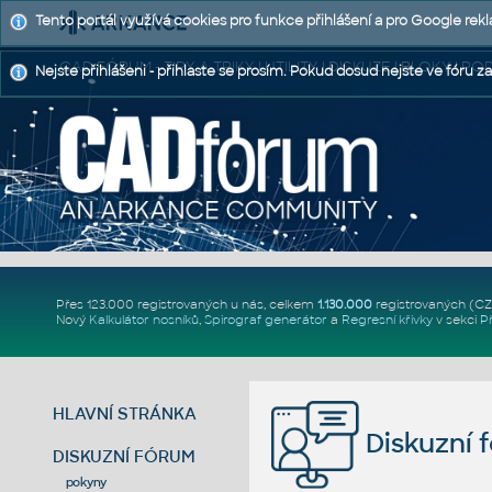
Tento portál využívá cookies pro funkce přihlášení a pro Google rek
CAD FÓRUM - TIPY A TRIKY | UTILITY | DISKUZE | BLOKY |
Nejste přihlášeni - přihlaste se prosím. Pokud dosud nejste ve fóru za
Přes 123.000 registrovaných u nás, celkem
1.130.000
registrovaných (C
Nový
Kalkulátor nosníků
,
Spirograf generátor
a
Regresní křivky
v sekci
P
HLAVNÍ STRÁNKA
Diskuzní 
DISKUZNÍ FÓRUM
pokyny