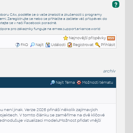
?
e oboru CAx, podělte se o vaše znalosti a zkušenosti s programy
emi. Zaregistrujte se nebo se přihlašte a zašlete váš příspěvek do
tejte se v naší
Facebook poradně
.
dpora pro zákazníky funguje na
emea.support.arkance.world
Nejnovější příspěvky
FAQ
Najít
Události
Registrovat
Přihlásit
archiv
Najít Téma
Možnosti tématu
u není jinak. Verze 2026 přináší několik zajímavých
projektech. V tomto článku se zaměříme na dvě klíčové
jednodušuje vizualizaci modeluMožnost přidat vnější