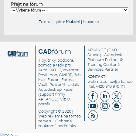
Přejít na fórum
Zobrazit jako:
Mobilní
|
Klasické
CAD
fórum
ARKANCE
(CAD
Studio) - Autodesk
Platinum Partner &
Tipy, triky, podpora,
Training Center &
pomoc a rady pro
Services Partner
AutoCAD, LT, Inventor,
Revit, Map, Civil 3D, 3ds
KONTAKT:
Max, Fusion, Forma,
webmaster.cz@arkance.w
Vault, PowerMill a další
| tel. +420 910 970 111
Autodesk aplikace
(support firmy
ARKANCE). Viz
O
portálu
.
Copyright © 2026 |
Web reklama
na tomto
serveru |
Ochrana
soukromí, podmínky