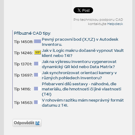
Pro technickou podporu CAD
kontaktujte
Helpdesk
Příbuzné CAD tipy
:
Pevný pracovní bod (X,Y,Z) v Autodesk
Tip 14508:
Inventoru.
Jak v iLogic makru dočasně vypnout Vault
Tip 14246:
klient nebo T4I?
Jak na výkresu Inventoru vygenerovat
Tip 13701:
dynamický QR kód nebo Data Matrix?
Jak synchronizovat orientaci kamery v
Tip 13697:
různých pohledech Inventoru?
Přebarvení dílů sestavy - náhodné, dle
Tip 14116:
materiálu, dle hmotnosti či jiné vlastnosti
(T4I)
V rohovém razítku mám nesprávný formát
Tip 14563:
datumu z T4I.
Odpovědět