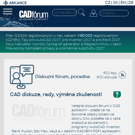
CZ
|
SK
|
EN
|
DE
Přes 123.000 registrovaných u nás, celkem
1.130.000
registrovaných
(CZ+EN)
. Tipy pro
AutoCAD 2027
, pro
Inventor 2027
a pro
Revit 2027
.
Nový
Kalkulátor nosníků
,
Spirograf generátor
a
Regresní křivky
v sekci
Převodníky
.
Kompletní
příkazy
a
proměnné AutoCADu 2027
.
RSS tipy
Diskuzní fórum, poradna
RSS diskuze
?
CAD diskuze, rady, výměna zkušeností
Veřejné diskuzní fórum k CAD
aplikacím - ptejte se na
libovolné otázky týkající se
oboru CAx, podělte se o vaše
znalosti a zkušenosti s
programy AutoCAD, Inventor,
Revit, Fusion, 3ds Max, Vault a s dalšími CAD/BIM/PDM aplikacemi.