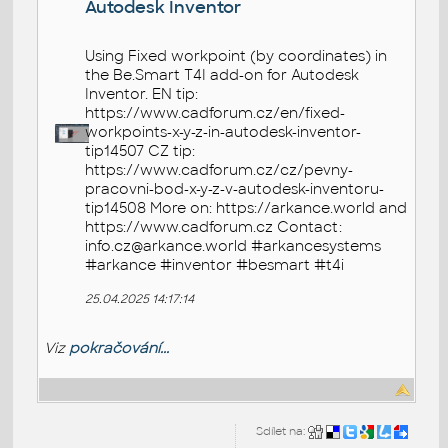
Autodesk Inventor
Using Fixed workpoint (by coordinates) in
the Be.Smart T4I add-on for Autodesk
Inventor. EN tip:
https://www.cadforum.cz/en/fixed-
workpoints-x-y-z-in-autodesk-inventor-
tip14507 CZ tip:
https://www.cadforum.cz/cz/pevny-
pracovni-bod-x-y-z-v-autodesk-inventoru-
tip14508 More on: https://arkance.world and
https://www.cadforum.cz Contact:
info.cz@arkance.world #arkancesystems
#arkance #inventor #besmart #t4i
25.04.2025 14:17:14
Viz
pokračování...
Sdílet na: