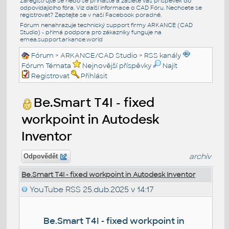
Zaregistrujte se nebo se přihlašte a zašlete váš příspěvek do
odpovídajícího fóra. Viz další informace o
CAD Fóru
. Nechcete se
registrovat? Zeptejte se v naší
Facebook poradně
.
Fórum nenahrazuje technický support firmy ARKANCE (CAD
Studio) - přímá podpora pro zákazníky funguje na
emea.support.arkance.world
Fórum
>
ARKANCE/CAD Studio
>
RSS kanály
Fórum Témata
Nejnovější příspěvky
Najít
Registrovat
Přihlásit
Be.Smart T4I - fixed
workpoint in Autodesk
Inventor
archiv
Odpovědět
Be.Smart T4I - fixed workpoint in Autodesk Inventor
YouTube RSS
25.dub.2025 v 14:17
Be.Smart T4I - fixed workpoint in