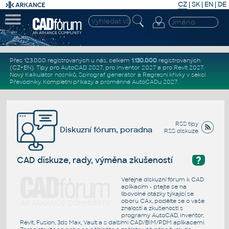
CZ
|
SK
|
EN
|
DE
Přes 123.000 registrovaných u nás, celkem
1.130.000
registrovaných
(CZ+EN)
. Tipy pro
AutoCAD 2027
, pro
Inventor 2027
a pro
Revit 2027
.
Nový
Kalkulátor nosníků
,
Spirograf generátor
a
Regresní křivky
v sekci
Převodníky
.
Kompletní
příkazy
a
proměnné AutoCADu 2027
.
RSS tipy
Diskuzní fórum, poradna
RSS diskuze
?
CAD diskuze, rady, výměna zkušeností
Veřejné diskuzní fórum k CAD
aplikacím - ptejte se na
libovolné otázky týkající se
oboru CAx, podělte se o vaše
znalosti a zkušenosti s
programy AutoCAD, Inventor,
Revit, Fusion, 3ds Max, Vault a s dalšími CAD/BIM/PDM aplikacemi.