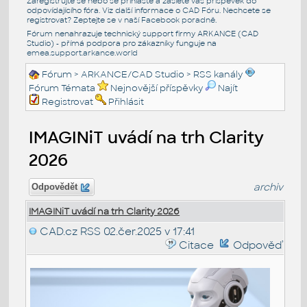
Zaregistrujte se nebo se přihlašte a zašlete váš příspěvek do
odpovídajícího fóra. Viz další informace o
CAD Fóru
. Nechcete se
registrovat? Zeptejte se v naší
Facebook poradně
.
Fórum nenahrazuje technický support firmy ARKANCE (CAD
Studio) - přímá podpora pro zákazníky funguje na
emea.support.arkance.world
Fórum
>
ARKANCE/CAD Studio
>
RSS kanály
Fórum Témata
Nejnovější příspěvky
Najít
Registrovat
Přihlásit
IMAGINiT uvádí na trh Clarity
2026
archiv
Odpovědět
IMAGINiT uvádí na trh Clarity 2026
CAD.cz RSS
02.čer.2025 v 17:41
Citace
Odpověď