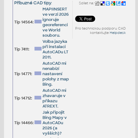
Příbuzné CAD tipy
:
Sdílet na:
MAPIINSERT
ve verzi 2026
ignoruje
Tip 14564:
georeferenci
Pro technickou podporu CAD
ve World
kontaktujte
Helpdesk
souboru.
Volba jazyka
při instalaci
Tip 7411:
AutoCADu LT
2011.
AutoCAD mi
nenabízí
Tip 14771:
nastavení
polohy z map
Bing.
AutoCAD mi
zhavaruje v
Tip 14712:
příkazu
ATREXT.
Jak připojit
Bing Mapy v
Tip 14466:
AutoCADu
2026 (a
vyšších)?