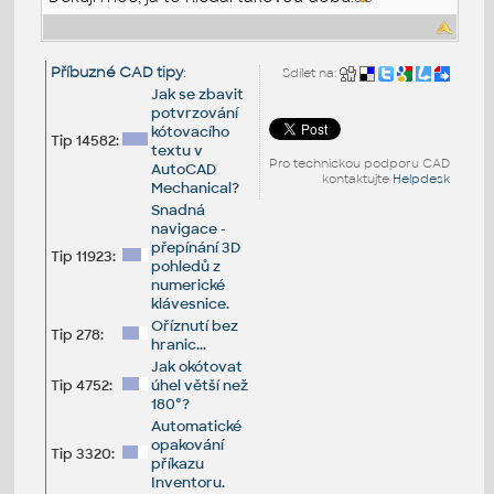
Příbuzné CAD tipy
:
Sdílet na:
Jak se zbavit
potvrzování
kótovacího
Tip 14582:
textu v
Pro technickou podporu CAD
AutoCAD
kontaktujte
Helpdesk
Mechanical?
Snadná
navigace -
přepínání 3D
Tip 11923:
pohledů z
numerické
klávesnice.
Oříznutí bez
Tip 278:
hranic...
Jak okótovat
Tip 4752:
úhel větší než
180°?
Automatické
opakování
Tip 3320:
příkazu
Inventoru.