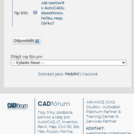
Jak nastavit
v AutoCADu
Tip 510:
desetinnou
tečku, resp.
čárku?
Odpovědět
Přejít na fórum
Zobrazit jako:
Mobilní
|
Klasické
CAD
fórum
ARKANCE
(CAD
Studio) - Autodesk
Platinum Partner &
Tipy, triky, podpora,
Training Center &
pomoc a rady pro
Services Partner
AutoCAD, LT, Inventor,
Revit, Map, Civil 3D, 3ds
KONTAKT:
Max, Fusion, Forma,
webmaster.cz@arkance.w