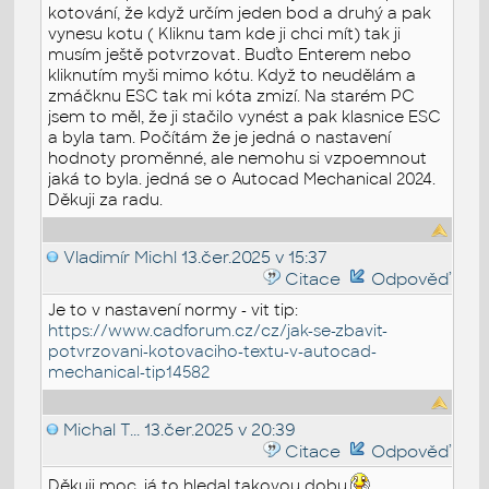
kotování, že když určím jeden bod a druhý a pak
vynesu kotu ( Kliknu tam kde ji chci mít) tak ji
musím ještě potvrzovat. Buďto Enterem nebo
kliknutím myši mimo kótu. Když to neudělám a
zmáčknu ESC tak mi kóta zmizí. Na starém PC
jsem to měl, že ji stačilo vynést a pak klasnice ESC
a byla tam. Počítám že je jedná o nastavení
hodnoty proměnné, ale nemohu si vzpoemnout
jaká to byla. jedná se o Autocad Mechanical 2024.
Děkuji za radu.
Vladimír Michl
13.čer.2025 v 15:37
Citace
Odpověď
Je to v nastavení normy - vit tip:
https://www.cadforum.cz/cz/jak-se-zbavit-
potvrzovani-kotovaciho-textu-v-autocad-
mechanical-tip14582
Michal T...
13.čer.2025 v 20:39
Citace
Odpověď
Děkuji moc, já to hledal takovou dobu.