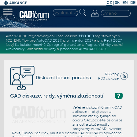
CZ
|
SK
|
EN
|
DE
Přes 123.000 registrovaných u nás, celkem
1.130.000
registrovaných
(CZ+EN)
. Tipy pro
AutoCAD 2027
, pro
Inventor 2027
a pro
Revit 2027
.
Nový
Kalkulátor nosníků
,
Spirograf generátor
a
Regresní křivky
v sekci
Převodníky
.
Kompletní
příkazy
a
proměnné AutoCADu 2027
.
RSS tipy
Diskuzní fórum, poradna
RSS diskuze
?
CAD diskuze, rady, výměna zkušeností
Veřejné diskuzní fórum k CAD
aplikacím - ptejte se na
libovolné otázky týkající se
oboru CAx, podělte se o vaše
znalosti a zkušenosti s
programy AutoCAD, Inventor,
Revit, Fusion, 3ds Max, Vault a s dalšími CAD/BIM/PDM aplikacemi.