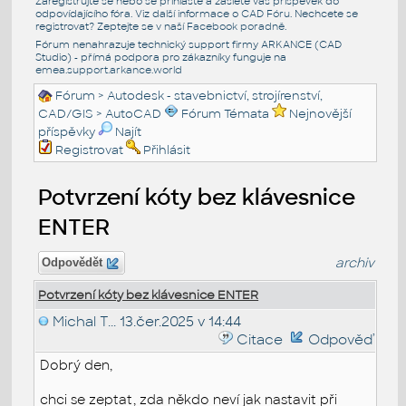
Zaregistrujte se nebo se přihlašte a zašlete váš příspěvek do
odpovídajícího fóra. Viz další informace o
CAD Fóru
. Nechcete se
registrovat? Zeptejte se v naší
Facebook poradně
.
Fórum nenahrazuje technický support firmy ARKANCE (CAD
Studio) - přímá podpora pro zákazníky funguje na
emea.support.arkance.world
Fórum
>
Autodesk - stavebnictví, strojírenství,
CAD/GIS
>
AutoCAD
Fórum Témata
Nejnovější
příspěvky
Najít
Registrovat
Přihlásit
Potvrzení kóty bez klávesnice
ENTER
archiv
Odpovědět
Potvrzení kóty bez klávesnice ENTER
Michal T...
13.čer.2025 v 14:44
Citace
Odpověď
Dobrý den,
chci se zeptat, zda někdo neví jak nastavit při