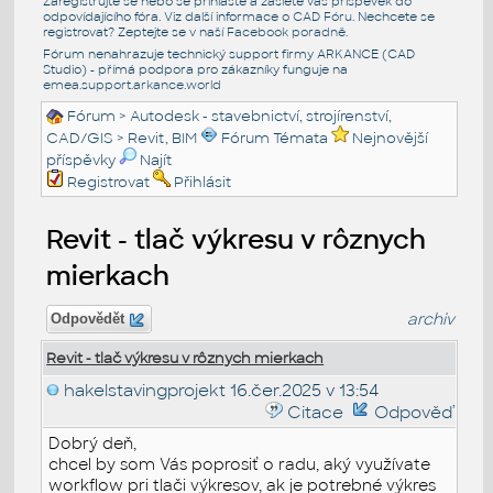
Zaregistrujte se nebo se přihlašte a zašlete váš příspěvek do
odpovídajícího fóra. Viz další informace o
CAD Fóru
. Nechcete se
registrovat? Zeptejte se v naší
Facebook poradně
.
Fórum nenahrazuje technický support firmy ARKANCE (CAD
Studio) - přímá podpora pro zákazníky funguje na
emea.support.arkance.world
Fórum
>
Autodesk - stavebnictví, strojírenství,
CAD/GIS
>
Revit, BIM
Fórum Témata
Nejnovější
příspěvky
Najít
Registrovat
Přihlásit
Revit - tlač výkresu v rôznych
mierkach
archiv
Odpovědět
Revit - tlač výkresu v rôznych mierkach
hakelstavingprojekt
16.čer.2025 v 13:54
Citace
Odpověď
Dobrý deň,
chcel by som Vás poprosiť o radu, aký využívate
workflow pri tlači výkresov, ak je potrebné výkres