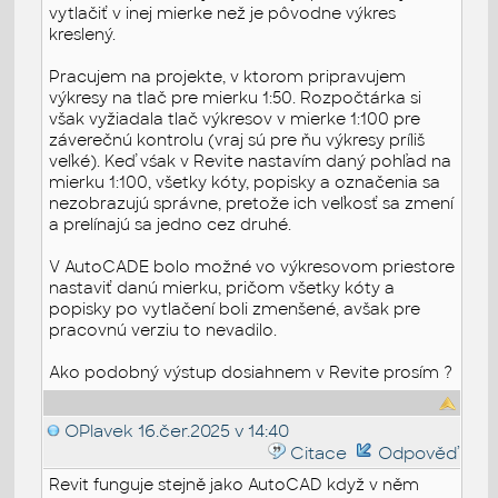
vytlačiť v inej mierke než je pôvodne výkres
kreslený.
Pracujem na projekte, v ktorom pripravujem
výkresy na tlač pre mierku 1:50. Rozpočtárka si
však vyžiadala tlač výkresov v mierke 1:100 pre
záverečnú kontrolu (vraj sú pre ňu výkresy príliš
veľké). Keď vśak v Revite nastavím daný pohľad na
mierku 1:100, všetky kóty, popisky a označenia sa
nezobrazujú správne, pretože ich veľkosť sa zmení
a prelínajú sa jedno cez druhé.
V AutoCADE bolo možné vo výkresovom priestore
nastaviť danú mierku, pričom všetky kóty a
popisky po vytlačení boli zmenšené, avšak pre
pracovnú verziu to nevadilo.
Ako podobný výstup dosiahnem v Revite prosím ?
OPlavek
16.čer.2025 v 14:40
Citace
Odpověď
Revit funguje stejně jako AutoCAD když v něm