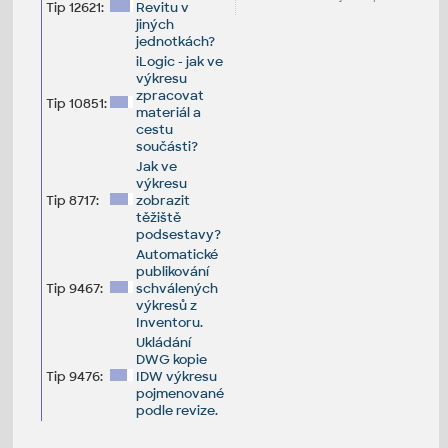
Tip 12621:
Revitu v
jiných
jednotkách?
iLogic - jak ve
výkresu
zpracovat
Tip 10851:
materiál a
cestu
součásti?
Jak ve
výkresu
Tip 8717:
zobrazit
těžiště
podsestavy?
Automatické
publikování
Tip 9467:
schválených
výkresů z
Inventoru.
Ukládání
DWG kopie
Tip 9476:
IDW výkresu
pojmenované
podle revize.