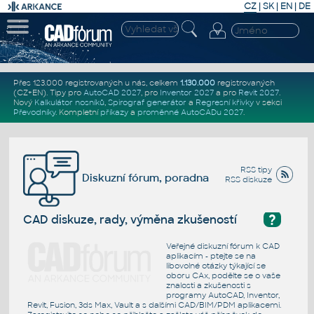
CZ
|
SK
|
EN
|
DE
Přes 123.000 registrovaných u nás, celkem
1.130.000
registrovaných
(CZ+EN)
. Tipy pro
AutoCAD 2027
, pro
Inventor 2027
a pro
Revit 2027
.
Nový
Kalkulátor nosníků
,
Spirograf generátor
a
Regresní křivky
v sekci
Převodníky
.
Kompletní
příkazy
a
proměnné AutoCADu 2027
.
RSS tipy
Diskuzní fórum, poradna
RSS diskuze
?
CAD diskuze, rady, výměna zkušeností
Veřejné diskuzní fórum k CAD
aplikacím - ptejte se na
libovolné otázky týkající se
oboru CAx, podělte se o vaše
znalosti a zkušenosti s
programy AutoCAD, Inventor,
Revit, Fusion, 3ds Max, Vault a s dalšími CAD/BIM/PDM aplikacemi.