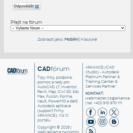
Odpovědět
Přejít na fórum
Zobrazit jako:
Mobilní
|
Klasické
CAD
fórum
ARKANCE
(CAD
Studio) - Autodesk
Platinum Partner &
Tipy, triky, podpora,
Training Center &
pomoc a rady pro
Services Partner
AutoCAD, LT, Inventor,
Revit, Map, Civil 3D, 3ds
KONTAKT:
Max, Fusion, Forma,
webmaster.cz@arkance.w
Vault, PowerMill a další
| tel. +420 910 970 111
Autodesk aplikace
(support firmy
ARKANCE). Viz
O
portálu
.
Copyright © 2026 |
Web reklama
na tomto