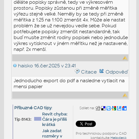
děláte popisky správně, tedy ve výkresovém
prostoru. Popisky zůstanou při změně měřítka
výřezu stejně velké. Neměly by se tedy při změně
měřítka z 1:25 na 1:100 zmenšit 4x. Může ale nastat
problém že se už nevejdou vedle sebe. Pokud
potřebujete popisky zmenšit nestandardně, tak
buď musíte změnit rodiny popisek nebo jednoduše
výkres vytisknout v jiném měřítku než je nastavené,
např. 2x menší.
haisko
16.čer.2025 v 23:41
Citace
Odpověď
Jednoducho export do pdf a nasledne vytlacit na
mensi papier
Příbuzné CAD tipy
:
Sdílet na:
Revit chyba:
Tip 8143:
Čára je příliš
krátká
Jak zadat
Pro technickou podporu CAD
rozměry v
kontaktujte
Helpdesk