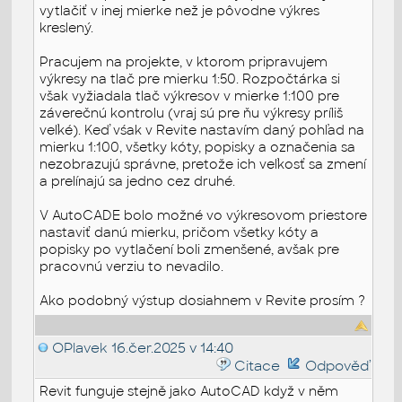
vytlačiť v inej mierke než je pôvodne výkres
kreslený.
Pracujem na projekte, v ktorom pripravujem
výkresy na tlač pre mierku 1:50. Rozpočtárka si
však vyžiadala tlač výkresov v mierke 1:100 pre
záverečnú kontrolu (vraj sú pre ňu výkresy príliš
veľké). Keď vśak v Revite nastavím daný pohľad na
mierku 1:100, všetky kóty, popisky a označenia sa
nezobrazujú správne, pretože ich veľkosť sa zmení
a prelínajú sa jedno cez druhé.
V AutoCADE bolo možné vo výkresovom priestore
nastaviť danú mierku, pričom všetky kóty a
popisky po vytlačení boli zmenšené, avšak pre
pracovnú verziu to nevadilo.
Ako podobný výstup dosiahnem v Revite prosím ?
OPlavek
16.čer.2025 v 14:40
Citace
Odpověď
Revit funguje stejně jako AutoCAD když v něm