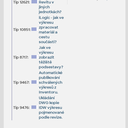
Tip 12621:
Revitu v
jiných
jednotkách?
iLogic - jak ve
výkresu
zpracovat
Tip 10851:
materiál a
cestu
součásti?
Jak ve
výkresu
Tip 8717:
zobrazit
těžiště
podsestavy?
Automatické
publikování
Tip 9467:
schválených
výkresů z
Inventoru.
Ukládání
DWG kopie
Tip 9476:
IDW výkresu
pojmenované
podle revize.