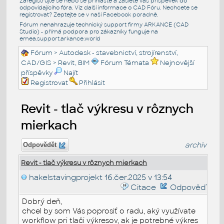
Zaregistrujte se nebo se přihlašte a zašlete váš příspěvek do
odpovídajícího fóra. Viz další informace o
CAD Fóru
. Nechcete se
registrovat? Zeptejte se v naší
Facebook poradně
.
Fórum nenahrazuje technický support firmy ARKANCE (CAD
Studio) - přímá podpora pro zákazníky funguje na
emea.support.arkance.world
Fórum
>
Autodesk - stavebnictví, strojírenství,
CAD/GIS
>
Revit, BIM
Fórum Témata
Nejnovější
příspěvky
Najít
Registrovat
Přihlásit
Revit - tlač výkresu v rôznych
mierkach
archiv
Odpovědět
Revit - tlač výkresu v rôznych mierkach
hakelstavingprojekt
16.čer.2025 v 13:54
Citace
Odpověď
Dobrý deň,
chcel by som Vás poprosiť o radu, aký využívate
workflow pri tlači výkresov, ak je potrebné výkres