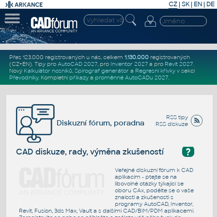
CZ
|
SK
|
EN
|
DE
Přes 123.000 registrovaných u nás, celkem
1.130.000
registrovaných
(CZ+EN)
. Tipy pro
AutoCAD 2027
, pro
Inventor 2027
a pro
Revit 2027
.
Nový
Kalkulátor nosníků
,
Spirograf generátor
a
Regresní křivky
v sekci
Převodníky
.
Kompletní
příkazy
a
proměnné AutoCADu 2027
.
RSS tipy
Diskuzní fórum, poradna
RSS diskuze
?
CAD diskuze, rady, výměna zkušeností
Veřejné diskuzní fórum k CAD
aplikacím - ptejte se na
libovolné otázky týkající se
oboru CAx, podělte se o vaše
znalosti a zkušenosti s
programy AutoCAD, Inventor,
Revit, Fusion, 3ds Max, Vault a s dalšími CAD/BIM/PDM aplikacemi.