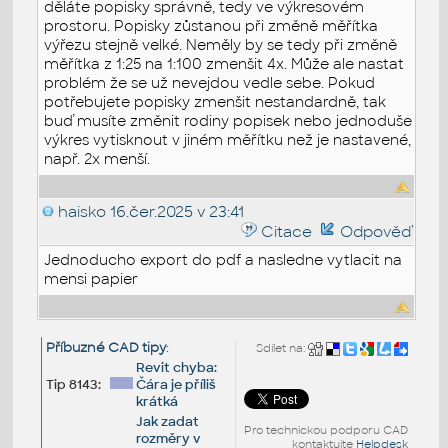
děláte popisky správně, tedy ve výkresovém
prostoru. Popisky zůstanou při změně měřítka
výřezu stejně velké. Neměly by se tedy při změně
měřítka z 1:25 na 1:100 zmenšit 4x. Může ale nastat
problém že se už nevejdou vedle sebe. Pokud
potřebujete popisky zmenšit nestandardně, tak
buď musíte změnit rodiny popisek nebo jednoduše
výkres vytisknout v jiném měřítku než je nastavené,
např. 2x menší.
haisko
16.čer.2025 v 23:41
Citace
Odpověď
Jednoducho export do pdf a nasledne vytlacit na
mensi papier
Příbuzné CAD tipy
:
Sdílet na:
Revit chyba:
Tip 8143:
Čára je příliš
krátká
Jak zadat
Pro technickou podporu CAD
rozměry v
kontaktujte
Helpdesk