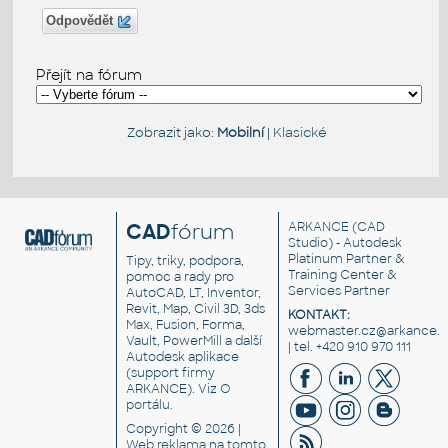
Odpovědět
Přejít na fórum
Zobrazit jako:
Mobilní
|
Klasické
CAD
fórum
ARKANCE
(CAD
Studio) - Autodesk
Platinum Partner &
Tipy, triky, podpora,
Training Center &
pomoc a rady pro
Services Partner
AutoCAD, LT, Inventor,
Revit, Map, Civil 3D, 3ds
KONTAKT:
Max, Fusion, Forma,
webmaster.cz@arkance.w
Vault, PowerMill a další
| tel. +420 910 970 111
Autodesk aplikace
(support firmy
ARKANCE). Viz
O
portálu
.
Copyright © 2026 |
Web reklama
na tomto