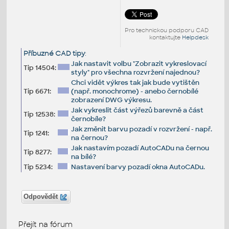
Pro technickou podporu CAD
kontaktujte
Helpdesk
Příbuzné CAD tipy
:
Jak nastavit volbu "Zobrazit vykreslovací
Tip 14504:
styly" pro všechna rozvržení najednou?
Chci vidět výkres tak jak bude vytištěn
Tip 6671:
(např. monochrome) - anebo černobílé
zobrazení DWG výkresu.
Jak vykreslit část výřezů barevně a část
Tip 12538:
černobíle?
Jak změnit barvu pozadí v rozvržení - např.
Tip 1241:
na černou?
Jak nastavím pozadí AutoCADu na černou
Tip 8277:
na bílé?
Tip 5234:
Nastavení barvy pozadí okna AutoCADu.
Odpovědět
Přejít na fórum