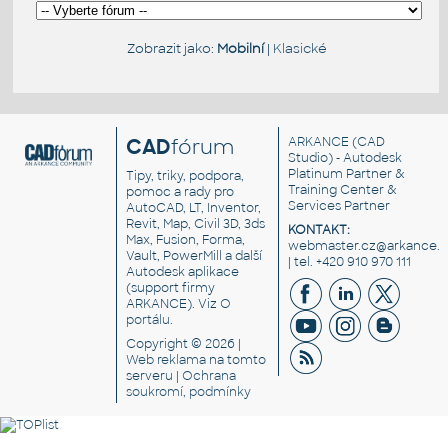
Zobrazit jako:
Mobilní
|
Klasické
CAD
fórum
ARKANCE
(CAD
Studio) - Autodesk
Platinum Partner &
Tipy, triky, podpora,
Training Center &
pomoc a rady pro
Services Partner
AutoCAD, LT, Inventor,
Revit, Map, Civil 3D, 3ds
KONTAKT:
Max, Fusion, Forma,
webmaster.cz@arkance.w
Vault, PowerMill a další
| tel. +420 910 970 111
Autodesk aplikace
(support firmy
ARKANCE). Viz
O
portálu
.
Copyright © 2026 |
Web reklama
na tomto
serveru |
Ochrana
soukromí, podmínky