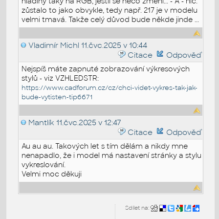
hladiny taky na RGB, jestli se něco změní... - A - nic.
zůstalo to jako obvykle, tedy např. 217 je v modelu
velmi tmavá. Takže celý důvod bude někde jinde ...
Vladimír Michl
11.čvc.2025 v 10:44
Citace
Odpověď
Nejspíš máte zapnuté zobrazování výkresových
stylů - viz VZHLEDSTR:
https://www.cadforum.cz/cz/chci-videt-vykres-tak-jak-
bude-vytisten-tip6671
Mantlík
11.čvc.2025 v 12:47
Citace
Odpověď
Au au au. Takových let s tím dělám a nikdy mne
nenapadlo, že i model má nastavení stránky a stylu
vykreslování.
Velmi moc děkuji
Sdílet na: