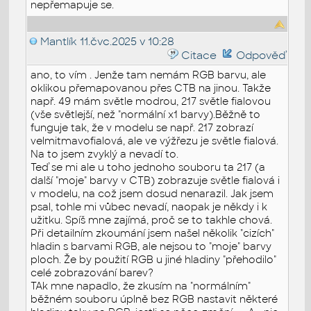
nepřemapuje se.
Mantlík
11.čvc.2025 v 10:28
Citace
Odpověď
ano, to vím . Jenže tam nemám RGB barvu, ale
oklikou přemapovanou přes CTB na jinou. Takže
např. 49 mám světle modrou, 217 světle fialovou
(vše světlejší, než "normální x1 barvy).Běžně to
funguje tak, že v modelu se např. 217 zobrazí
velmitmavofialová, ale ve výžřezu je světle fialová.
Na to jsem zvyklý a nevadí to.
Teď se mi ale u toho jednoho souboru ta 217 (a
další "moje" barvy v CTB) zobrazuje světle fialová i
v modelu, na což jsem dosud nenarazil. Jak jsem
psal, tohle mi vůbec nevadí, naopak je někdy i k
užitku. Spíš mne zajímá, proč se to takhle chová.
Při detailním zkoumání jsem našel několik "cizích"
hladin s barvami RGB, ale nejsou to "moje" barvy
ploch. Že by použití RGB u jiné hladiny "přehodilo"
celé zobrazování barev?
TAk mne napadlo, že zkusím na "normálním"
běžném souboru úplně bez RGB nastavit některé