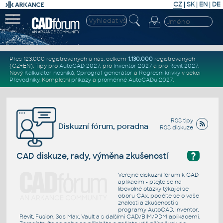
CZ
|
SK
|
EN
|
DE
Přes 123.000 registrovaných u nás, celkem
1.130.000
registrovaných
(CZ+EN)
. Tipy pro
AutoCAD 2027
, pro
Inventor 2027
a pro
Revit 2027
.
Nový
Kalkulátor nosníků
,
Spirograf generátor
a
Regresní křivky
v sekci
Převodníky
.
Kompletní
příkazy
a
proměnné AutoCADu 2027
.
RSS tipy
Diskuzní fórum, poradna
RSS diskuze
?
CAD diskuze, rady, výměna zkušeností
Veřejné diskuzní fórum k CAD
aplikacím - ptejte se na
libovolné otázky týkající se
oboru CAx, podělte se o vaše
znalosti a zkušenosti s
programy AutoCAD, Inventor,
Revit, Fusion, 3ds Max, Vault a s dalšími CAD/BIM/PDM aplikacemi.