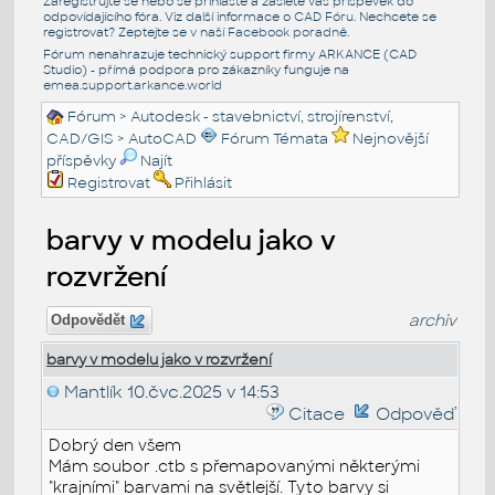
Zaregistrujte se nebo se přihlašte a zašlete váš příspěvek do
odpovídajícího fóra. Viz další informace o
CAD Fóru
. Nechcete se
registrovat? Zeptejte se v naší
Facebook poradně
.
Fórum nenahrazuje technický support firmy ARKANCE (CAD
Studio) - přímá podpora pro zákazníky funguje na
emea.support.arkance.world
Fórum
>
Autodesk - stavebnictví, strojírenství,
CAD/GIS
>
AutoCAD
Fórum Témata
Nejnovější
příspěvky
Najít
Registrovat
Přihlásit
barvy v modelu jako v
rozvržení
archiv
Odpovědět
barvy v modelu jako v rozvržení
Mantlík
10.čvc.2025 v 14:53
Citace
Odpověď
Dobrý den všem
Mám soubor .ctb s přemapovanými některými
"krajními" barvami na světlejší. Tyto barvy si