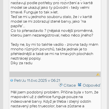
nastavuji podle potřeby pro rozvržení a v kartě
model se ukazují jako ty původní - tedy velmi
tmavé. Funguje to tak x-let.
Teď se mi u jednoho souboru stalo, že i v kartě
model se mi zobrazují stené barvy, jako "na
papíře"...
Co to přenastavilo ? (nějaká novější proměnná,
kterou jsem nezaregistroval, nebo něco jiného?
Tedy ne, by mi to takhle vadilo - zrovna tady mám
mnoho různých povrchů, takže jednak je to
přehlednější a také se mi na tmavých plochách
neztrácejí popisy.
Díky za radu
PetrJu
11.čvc.2025 v 06:21
Citace
Odpověď
Měl jsem podobný problém. Příčina byla v tom, že
mapování už z definice funguje pouze na
indexované barvy. Když je třeba i stejný odstín
nastavený přes truecolor, barva zůstane a