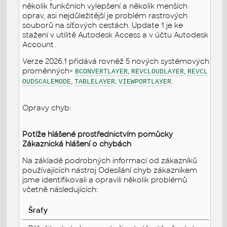
několik funkčních vylepšení a několik menších
oprav, asi nejdůležitější je problém rastrových
souborů na síťových cestách. Update 1 je ke
stažení v utilitě Autodesk Access a v účtu Autodesk
Account.
Verze 2026.1 přidává rovněž 5 nových systémových
proměnných>
,
,
BCONVERTLAYER
REVCLOUDLAYER
REVCL
,
,
.
OUDSCALEMODE
TABLELAYER
VIEWPORTLAYER
Opravy chyb:
Potíže hlášené prostřednictvím pomůcky
Zákaznická hlášení o chybách
Na základě podrobných informací od zákazníků
používajících nástroj Odesílání chyb zákazníkem
jsme identifikovali a opravili několik problémů
včetně následujících:
Šrafy