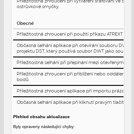
Příležitostná zhroucení při vytváření šrafování ve spe
ostrůvkové smyčky.
Obecné
Příležitostná zhroucení při použití příkazu ATREXT k p
Občasná selhání aplikace při otevírání souboru DWT a
projektu DST, který používá soubor DWT jako soubor p
Příležitostná selhání při přepínání mezi otevřenými 
Příležitostná zhroucení při přiblížení nebo oddálení o
bodů.
Příležitostná zhroucení aplikace při importu prázdné 
Občasná selhání aplikace při kliknutí pravým tlačítkem
Přehled obsahu aktualizace
Byly opraveny následující chyby: