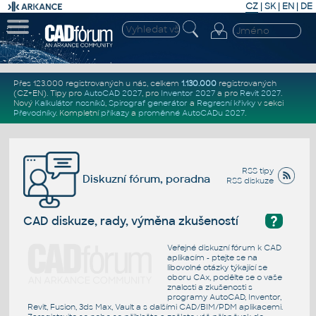
CZ
|
SK
|
EN
|
DE
Přes 123.000 registrovaných u nás, celkem
1.130.000
registrovaných
(CZ+EN)
. Tipy pro
AutoCAD 2027
, pro
Inventor 2027
a pro
Revit 2027
.
Nový
Kalkulátor nosníků
,
Spirograf generátor
a
Regresní křivky
v sekci
Převodníky
.
Kompletní
příkazy
a
proměnné AutoCADu 2027
.
RSS tipy
Diskuzní fórum, poradna
RSS diskuze
?
CAD diskuze, rady, výměna zkušeností
Veřejné diskuzní fórum k CAD
aplikacím - ptejte se na
libovolné otázky týkající se
oboru CAx, podělte se o vaše
znalosti a zkušenosti s
programy AutoCAD, Inventor,
Revit, Fusion, 3ds Max, Vault a s dalšími CAD/BIM/PDM aplikacemi.