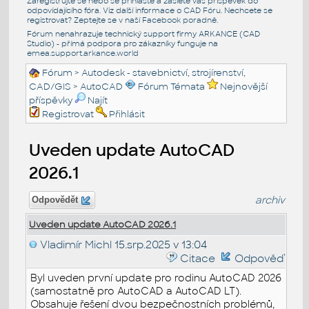
Zaregistrujte se nebo se přihlašte a zašlete váš příspěvek do
odpovídajícího fóra. Viz další informace o
CAD Fóru
. Nechcete se
registrovat? Zeptejte se v naší
Facebook poradně
.
Fórum nenahrazuje technický support firmy ARKANCE (CAD
Studio) - přímá podpora pro zákazníky funguje na
emea.support.arkance.world
Fórum
>
Autodesk - stavebnictví, strojírenství,
CAD/GIS
>
AutoCAD
Fórum Témata
Nejnovější
příspěvky
Najít
Registrovat
Přihlásit
Uveden update AutoCAD
2026.1
archiv
Odpovědět
Uveden update AutoCAD 2026.1
Vladimír Michl
15.srp.2025 v 13:04
Citace
Odpověď
Byl uveden první update pro rodinu AutoCAD 2026
(samostatně pro AutoCAD a AutoCAD LT).
Obsahuje řešení dvou bezpečnostních problémů,