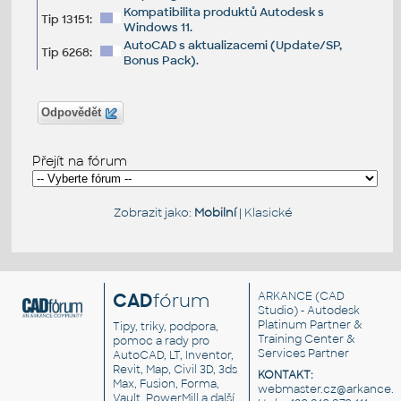
Kompatibilita produktů Autodesk s
Tip 13151:
Windows 11.
AutoCAD s aktualizacemi (Update/SP,
Tip 6268:
Bonus Pack).
Odpovědět
Přejít na fórum
Zobrazit jako:
Mobilní
|
Klasické
CAD
fórum
ARKANCE
(CAD
Studio) - Autodesk
Platinum Partner &
Tipy, triky, podpora,
Training Center &
pomoc a rady pro
Services Partner
AutoCAD, LT, Inventor,
Revit, Map, Civil 3D, 3ds
KONTAKT:
Max, Fusion, Forma,
webmaster.cz@arkance.w
Vault, PowerMill a další