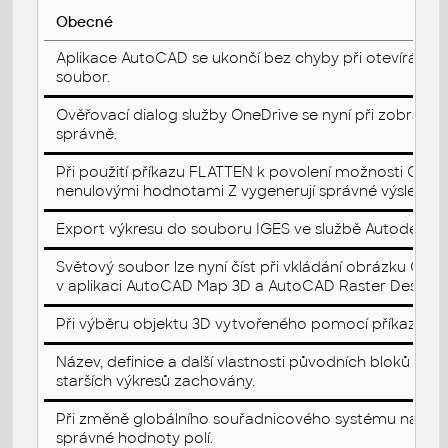
Obecné
Aplikace AutoCAD se ukončí bez chyby při otevírání v
soubor.
Ověřovací dialog služby OneDrive se nyní při zobrazen
správně.
Při použití příkazu FLATTEN k povolení možnosti Odstr
nenulovými hodnotami Z vygenerují správné výsledky.
Export výkresu do souboru IGES ve službě Autodesk 
Světový soubor lze nyní číst při vkládání obrázku GE
v aplikaci AutoCAD Map 3D a AutoCAD Raster Design.
Při výběru objektu 3D vytvořeného pomocí příkazu TLA
Název, definice a další vlastnosti původních bloků js
starších výkresů zachovány.
Při změně globálního souřadnicového systému na uživ
správné hodnoty polí.