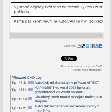
Vybrané objekty zvětšené na rozsah výkresu zůstanou
pohledu.
Karta pás karet Vault na AutoCAD se nyní zobrazuje sp
Sdílet na:
Pro technickou podporu CAD
kontaktujte
Helpdesk
Příbuzné CAD tipy
:
Tip 14712:
AutoCAD mi zhavaruje v příkazu ATREXT.
MAPIINSERT ve verzi 2026 ignoruje
Tip 14564:
georeferenci ve World souboru.
Cloudový Revit model mi najde načíst jako
Tip 14987:
skupinu.
AutoCAD mi nenabízí nastavení polohy z
Tip 14771:
map Bing.