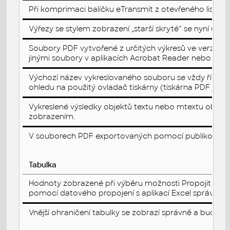
Při komprimaci balíčku eTransmit z otevřeného listu pr
Výřezy se stylem zobrazení „starší skryté“ se nyní úsp
Soubory PDF vytvořené z určitých výkresů ve verzi Au
jinými soubory v aplikacích Acrobat Reader nebo Acro
Výchozí název vykreslovaného souboru se vždy řídí s
ohledu na použitý ovladač tiskárny (tiskárna PDF ji
Vykreslené výsledky objektů textu nebo mtextu obsahuj
zobrazením.
V souborech PDF exportovaných pomocí publikování na
Tabulka
Hodnoty zobrazené při výběru možnosti Propojit s p
pomocí datového propojení s aplikací Excel správné.
Vnější ohraničení tabulky se zobrazí správně a bude