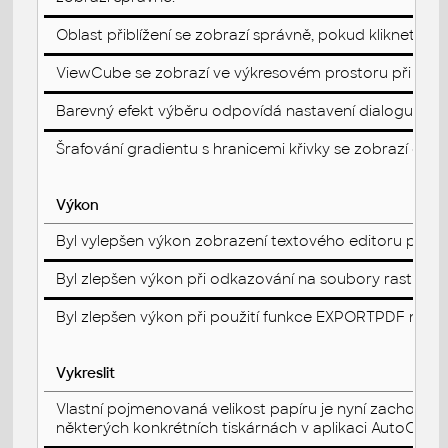
Oblast přiblížení se zobrazí správně, pokud kliknete n
ViewCube se zobrazí ve výkresovém prostoru při načte
Barevný efekt výběru odpovídá nastavení dialogu Možno
Šrafování gradientu s hranicemi křivky se zobrazí 
Výkon
Byl vylepšen výkon zobrazení textového editoru při dvo
Byl zlepšen výkon při odkazování na soubory rastrovýc
Byl zlepšen výkon při použití funkce EXPORTPDF nebo
Vykreslit
Vlastní pojmenovaná velikost papíru je nyní zachován
některých konkrétních tiskárnách v aplikaci AutoCAD.