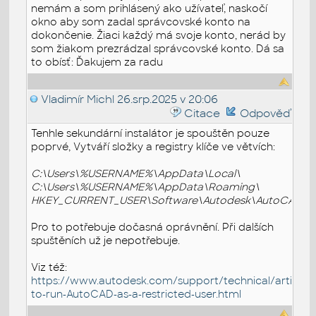
nemám a som prihlásený ako užívateľ, naskočí
okno aby som zadal správcovské konto na
dokončenie. Žiaci každý má svoje konto, nerád by
som žiakom prezrádzal správcovské konto. Dá sa
to obísť: Ďakujem za radu
Vladimír Michl
26.srp.2025 v 20:06
Citace
Odpověď
Tenhle sekundární instalátor je spouštěn pouze
poprvé, Vytváří složky a registry klíče ve větvích:
C:\Users\%USERNAME%\AppData\Local\
C:\Users\%USERNAME%\AppData\Roaming\
HKEY_CURRENT_USER\Software\Autodesk\AutoCAD\
Pro to potřebuje dočasná oprávnění. Při dalších
spuštěních už je nepotřebuje.
Viz též:
https://www.autodesk.com/support/technical/article/ca
to-run-AutoCAD-as-a-restricted-user.html