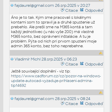
fajdaurel@gmail.com
26.srp.2025 v 20:27
Citace
Odpověď
Áno je to tak. Kým sme pracovali s lokálnymi
kontami som to spravil ja a druhé spustenie už
prebehlo. Ale prešli sme na M365 kontá a tam
každý jednotlivec (u nás vyše 200) má vlastné
M365 konto, bez oprávnení inštalácie. A tu je
problém. Pýta od nich pri prvom spustení moje
admin 365 konto, bez toho neprebehne.
Vladimír Michl
28.srp.2025 v 06:23
Citace
Odpověď
Ještě související doplnění - viz tip:
https://www.cadforum.cz/cz/pozor-na-windows-
update-autocad-vyzaduje-prihlaseni-admina-
tip14692
fajdaurel@gmail.com
28.srp.2025 v 08:24
Citace
Odpověď