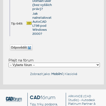
Domain user
(bez vyšších
práv)?
Jak
nainstalovat
AutoCAD
Tip 649:
LT98 pod
Windows
2000?
Odpovědět
Přejít na fórum
Zobrazit jako:
Mobilní
|
Klasické
CAD
fórum
ARKANCE
(CAD
Studio) - Autodesk
Platinum Partner &
Tipy, triky, podpora,