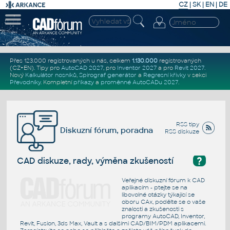
CZ
|
SK
|
EN
|
DE
Přes 123.000 registrovaných u nás, celkem
1.130.000
registrovaných
(CZ+EN)
. Tipy pro
AutoCAD 2027
, pro
Inventor 2027
a pro
Revit 2027
.
Nový
Kalkulátor nosníků
,
Spirograf generátor
a
Regresní křivky
v sekci
Převodníky
.
Kompletní
příkazy
a
proměnné AutoCADu 2027
.
RSS tipy
Diskuzní fórum, poradna
RSS diskuze
?
CAD diskuze, rady, výměna zkušeností
Veřejné diskuzní fórum k CAD
aplikacím - ptejte se na
libovolné otázky týkající se
oboru CAx, podělte se o vaše
znalosti a zkušenosti s
programy AutoCAD, Inventor,
Revit, Fusion, 3ds Max, Vault a s dalšími CAD/BIM/PDM aplikacemi.