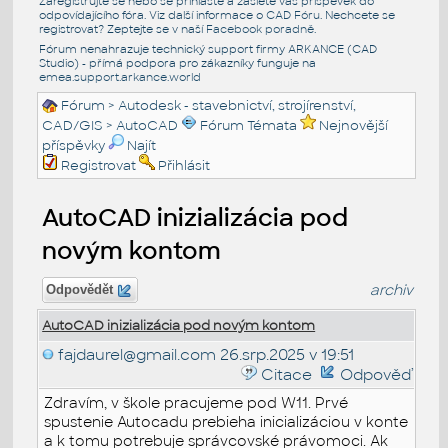
Zaregistrujte se nebo se přihlašte a zašlete váš příspěvek do
odpovídajícího fóra. Viz další informace o
CAD Fóru
. Nechcete se
registrovat? Zeptejte se v naší
Facebook poradně
.
Fórum nenahrazuje technický support firmy ARKANCE (CAD
Studio) - přímá podpora pro zákazníky funguje na
emea.support.arkance.world
Fórum
>
Autodesk - stavebnictví, strojírenství,
CAD/GIS
>
AutoCAD
Fórum Témata
Nejnovější
příspěvky
Najít
Registrovat
Přihlásit
AutoCAD inizializácia pod
novým kontom
archiv
Odpovědět
AutoCAD inizializácia pod novým kontom
fajdaurel@gmail.com
26.srp.2025 v 19:51
Citace
Odpověď
Zdravím, v škole pracujeme pod W11. Prvé
spustenie Autocadu prebieha inicializáciou v konte
a k tomu potrebuje správcovské právomoci. Ak