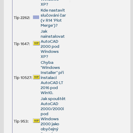
XP?
Kde nastavit
slučování čar
Tip 2262:
(v R14 'Plot
Merge')?
Jak
nainstalovat
AutoCAD
Tip 1647:
2000 pod
Windows
XP?
Chyba
"Windows
Installer" při
Tip 10527:
instalaci
AutoCAD LT
2016 pod
Win10.
Jak spouštět
AutoCAD
2000/2000i
pod
Windows
Tip 953:
2000 jako
obyčejný