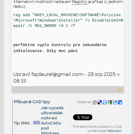
Alternativní možností nastavení
Registry
je příkaz (v jednom
řádku):
reg add "HKEY_LOCAL_MACHINE\SOFTWARE\Policies
\Microsoft\Windows\Installer" /v DisableLUAInR
epair /t REG_DWORD /d 1 /f
perfektne vyplo kontrolu pre sekundárne
inštalovanie. Díky moc páni
Upravil fajdaurel@gmail.com - 28.srp.2025 v
08:33
Příbuzné CAD tipy
:
Sdílet na:
Jak vypadá
uživatelské
rozhraní
Tip 1943:
AutoCADu
Pro technickou podporu CAD
pod
kontaktujte
Helpdesk
Windows