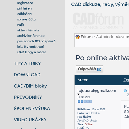
registrace
CAD diskuze, rady, výmě
přihlášení
odhlášení
správa účtu
najít
aktivní témata
archiv konference
Fórum
>
Autodesk - stavebni
posledních 100 příspěvků
lokality registrací
CAD blogy a média
Po online akti
TIPY A TRIKY
Odpovědět
DOWNLOAD
Autor
Zp
CAD/BIM bloky
fajdaurel@gmail.com
Zas
PŘEVODNÍKY
Diskutér
Po
ŠKOLENÍ/VÝUKA
Přihlášen:
10.čer.2022
80
Lokalita:
Slovakia
Ak
Používám:
VIDEO UKÁZKY
AutoCAD, Revit
Stav:
Offline
Bodů:
27