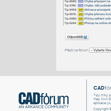
Tip 8685:
Chyba připojení na
Tip 9745:
Chyba: Váš požadav
Tip 9494:
Aktivace pronajaté
Tip 8576:
Chyba přenosu licen
Tip 6980:
Příčiny selhání onl
Tip 6244:
Přístup na online 
Odpovědět
Přejít na fórum
CAD
fó
Tipy, triky
Map, Civil 
aplikace (
Copyright 