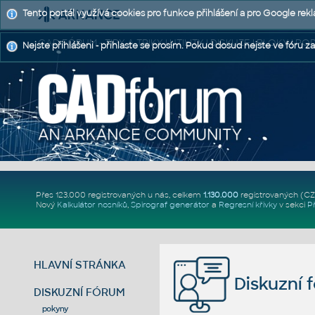
Tento portál využívá cookies pro funkce přihlášení a pro Google rek
CAD FÓRUM - TIPY A TRIKY | UTILITY | DISKUZE | BLOKY |
Nejste přihlášeni - přihlaste se prosím. Pokud dosud nejste ve fóru za
Přes 123.000 registrovaných u nás, celkem
1.130.000
registrovaných (C
Nový
Kalkulátor nosníků
,
Spirograf generátor
a
Regresní křivky
v sekci
P
HLAVNÍ STRÁNKA
Diskuzní 
DISKUZNÍ FÓRUM
pokyny