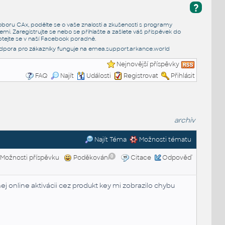
?
e oboru CAx, podělte se o vaše znalosti a zkušenosti s programy
emi. Zaregistrujte se nebo se přihlašte a zašlete váš příspěvek do
tejte se v naší
Facebook poradně
.
dpora pro zákazníky funguje na
emea.support.arkance.world
Nejnovější příspěvky
FAQ
Najít
Události
Registrovat
Přihlásit
archiv
Najít Téma
Možnosti tématu
0
Možnosti příspěvku
Poděkování
Citace
Odpověď
j online aktivácii cez produkt key mi zobrazilo chybu