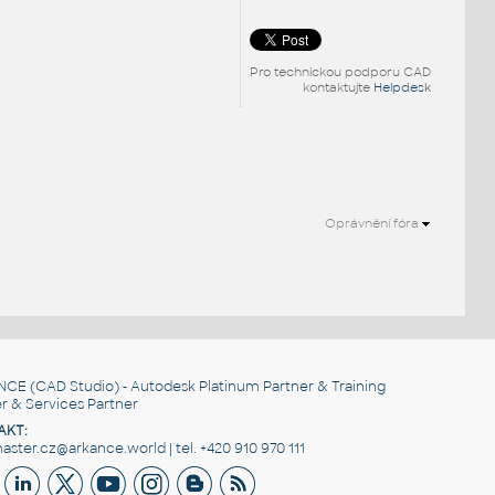
Pro technickou podporu CAD
kontaktujte
Helpdesk
Oprávnění fóra
NCE
(CAD Studio) - Autodesk Platinum Partner & Training
r & Services Partner
AKT:
ster.cz@arkance.world | tel. +420 910 970 111