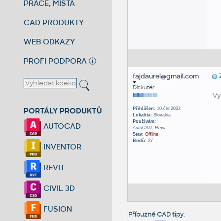
PRÁCE, MÍSTA
CAD PRODUKTY
WEB ODKAZY
PROFI PODPORA
ⓘ
fajdaurel@gmail.com
Z
Diskutér
Vy
PORTÁLY PRODUKTŮ
Přihlášen:
10.čer.2022
Lokalita:
Slovakia
Používám:
AUTOCAD
AutoCAD, Revit
Stav:
Offline
Bodů:
27
INVENTOR
REVIT
CIVIL 3D
FUSION
Příbuzné CAD tipy
: