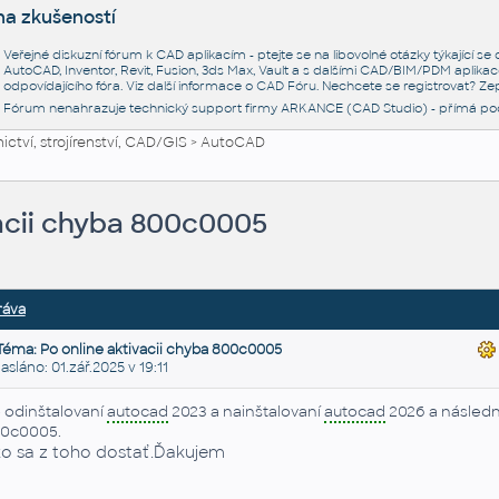
na zkušeností
Veřejné diskuzní fórum k CAD aplikacím - ptejte se na libovolné otázky týkající s
AutoCAD, Inventor, Revit, Fusion, 3ds Max, Vault a s dalšími CAD/BIM/PDM aplikac
odpovídajícího fóra. Viz další informace o
CAD Fóru
. Nechcete se registrovat? Zep
Fórum nenahrazuje technický support firmy ARKANCE (CAD Studio) - přímá po
ctví, strojírenství, CAD/GIS
>
AutoCAD
vacii chyba 800c0005
ráva
Téma: Po online aktivacii chyba 800c0005
láno: 01.zář.2025 v 19:11
 odinštalovaní
autocad
2023 a nainštalovaní
autocad
2026 a následne
0c0005.
o sa z toho dostať.Ďakujem