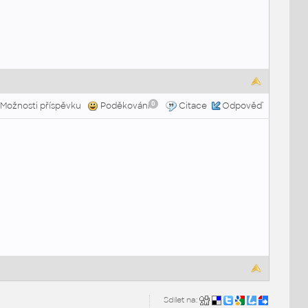
0
Možnosti příspěvku
Poděkování
Citace
Odpověď
Sdílet na: