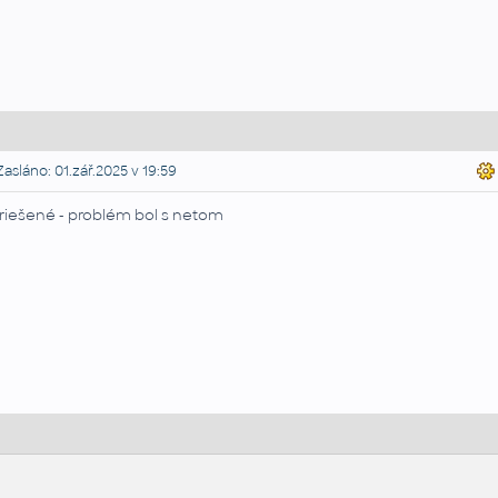
asláno: 01.zář.2025 v 19:59
riešené - problém bol s netom