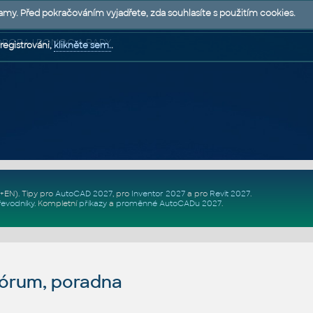
lamy. Před pokračováním vyjadřete, zda souhlasíte s použitím cookies.
 PODPORA | POMOC A RADY
registrováni,
klikněte sem.
.
Z+EN)
. Tipy pro
AutoCAD 2027
, pro
Inventor 2027
a pro
Revit 2027
.
řevodníky
.
Kompletní
příkazy
a
proměnné AutoCADu 2027
.
fórum, poradna