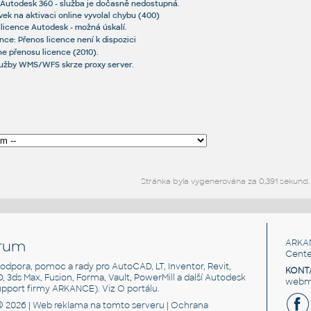
 Autodesk 360 - služba je dočasně nedostupná.
ek na aktivaci online vyvolal chybu (400)
 licence Autodesk - možná úskalí.
ce: Přenos licence není k dispozici
ine přenosu licence (2010).
služby WMS/WFS skrze proxy server.
Stránka byla vygenerována za 0,391 sekund.
rum
ARKA
Cente
, podpora, pomoc a rady pro AutoCAD, LT, Inventor, Revit,
KONT
3D, 3ds Max, Fusion, Forma, Vault, PowerMill a další Autodesk
webma
support firmy ARKANCE). Viz
O portálu
.
© 2026 |
Web reklama
na tomto serveru |
Ochrana