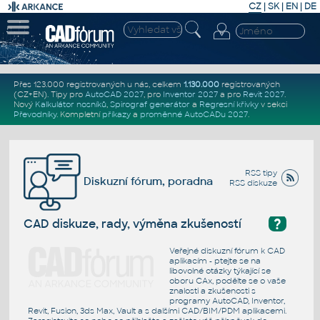
CZ
|
SK
|
EN
|
DE
Přes 123.000 registrovaných u nás, celkem
1.130.000
registrovaných
(CZ+EN)
. Tipy pro
AutoCAD 2027
, pro
Inventor 2027
a pro
Revit 2027
.
Nový
Kalkulátor nosníků
,
Spirograf generátor
a
Regresní křivky
v sekci
Převodníky
.
Kompletní
příkazy
a
proměnné AutoCADu 2027
.
RSS tipy
Diskuzní fórum, poradna
RSS diskuze
?
CAD diskuze, rady, výměna zkušeností
Veřejné diskuzní fórum k CAD
aplikacím - ptejte se na
libovolné otázky týkající se
oboru CAx, podělte se o vaše
znalosti a zkušenosti s
programy AutoCAD, Inventor,
Revit, Fusion, 3ds Max, Vault a s dalšími CAD/BIM/PDM aplikacemi.