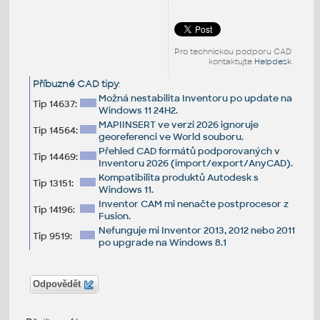
Pro technickou podporu CAD
kontaktujte
Helpdesk
Příbuzné CAD tipy
:
Možná nestabilita Inventoru po update na
Tip 14637:
Windows 11 24H2.
MAPIINSERT ve verzi 2026 ignoruje
Tip 14564:
georeferenci ve World souboru.
Přehled CAD formátů podporovaných v
Tip 14469:
Inventoru 2026 (import/export/AnyCAD).
Kompatibilita produktů Autodesk s
Tip 13151:
Windows 11.
Inventor CAM mi nenačte postprocesor z
Tip 14196:
Fusion.
Nefunguje mi Inventor 2013, 2012 nebo 2011
Tip 9519:
po upgrade na Windows 8.1
Odpovědět