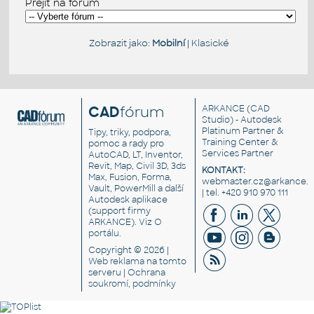
Přejít na fórum
Zobrazit jako:
Mobilní
|
Klasické
CAD
fórum
ARKANCE
(CAD
Studio) - Autodesk
Platinum Partner &
Tipy, triky, podpora,
Training Center &
pomoc a rady pro
Services Partner
AutoCAD, LT, Inventor,
Revit, Map, Civil 3D, 3ds
KONTAKT:
Max, Fusion, Forma,
webmaster.cz@arkance.w
Vault, PowerMill a další
| tel. +420 910 970 111
Autodesk aplikace
(support firmy
ARKANCE). Viz
O
portálu
.
Copyright © 2026 |
Web reklama
na tomto
serveru |
Ochrana
soukromí, podmínky