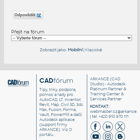
Odpovědět
Přejít na fórum
Zobrazit jako:
Mobilní
|
Klasické
CAD
fórum
ARKANCE
(CAD
Studio) - Autodesk
Platinum Partner &
Tipy, triky, podpora,
Training Center &
pomoc a rady pro
Services Partner
AutoCAD, LT, Inventor,
Revit, Map, Civil 3D, 3ds
KONTAKT:
Max, Fusion, Forma,
webmaster.cz@arkance.w
Vault, PowerMill a další
| tel. +420 910 970 111
Autodesk aplikace
(support firmy
ARKANCE). Viz
O
portálu
.