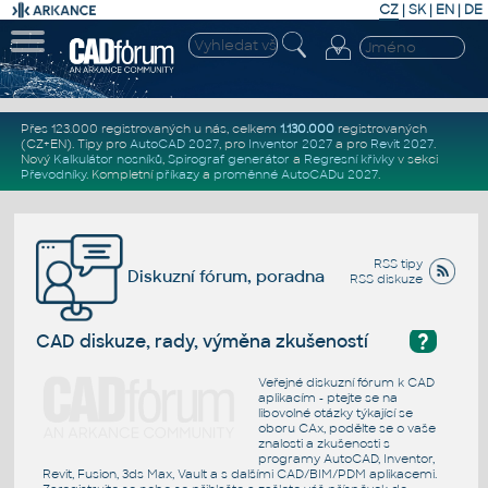
CZ
|
SK
|
EN
|
DE
Přes 123.000 registrovaných u nás, celkem
1.130.000
registrovaných
(CZ+EN)
. Tipy pro
AutoCAD 2027
, pro
Inventor 2027
a pro
Revit 2027
.
Nový
Kalkulátor nosníků
,
Spirograf generátor
a
Regresní křivky
v sekci
Převodníky
.
Kompletní
příkazy
a
proměnné AutoCADu 2027
.
RSS tipy
Diskuzní fórum, poradna
RSS diskuze
?
CAD diskuze, rady, výměna zkušeností
Veřejné diskuzní fórum k CAD
aplikacím - ptejte se na
libovolné otázky týkající se
oboru CAx, podělte se o vaše
znalosti a zkušenosti s
programy AutoCAD, Inventor,
Revit, Fusion, 3ds Max, Vault a s dalšími CAD/BIM/PDM aplikacemi.