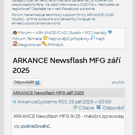
Zaregistrujte se nebo se přihlašte a zašlete váš příspěvek do
odpovídajícího fóra. Viz další informace o
CAD Fóru
. Nechcete se
registrovat? Zeptejte se v naší
Facebook poradně
.
Fórum nenahrazuje technický support firmy ARKANCE (CAD
Studio) - přímá podpora pro zákazníky funguje na
emea.support.arkance.world
Fórum
>
ARKANCE/CAD Studio
>
RSS kanály
Fórum Témata
Nejnovější příspěvky
Najít
Registrovat
Přihlásit
ARKANCE Newsflash MFG září
2025
archiv
Odpovědět
ARKANCE Newsflash MFG září 2025
ArkanceSystems RSS
25.zář.2025 v 00:00
Citace
Odpověď
ARKANCE Newsflash MFG 9/25 - měsíční zpravodaj
Viz
pokračování...