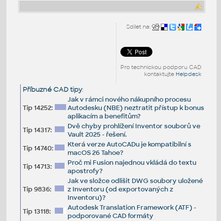
Sdílet na:
Pro technickou podporu CAD
kontaktujte
Helpdesk
Příbuzné CAD tipy
:
Jak v rámci nového nákupního procesu
Tip 14252:
Autodesku (NBE) neztratit přístup k bonus
aplikacím a benefitům?
Dvě chyby prohlížení Inventor souborů ve
Tip 14317:
Vault 2025 - řešení.
Která verze AutoCADu je kompatibilní s
Tip 14740:
macOS 26 Tahoe?
Proč mi Fusion najednou vkládá do textu
Tip 14713:
apostrofy?
Jak ve složce odlišit DWG soubory uložené
Tip 9836:
z Inventoru (od exportovaných z
Inventoru)?
Autodesk Translation Framework (ATF) -
Tip 13118:
podporované CAD formáty