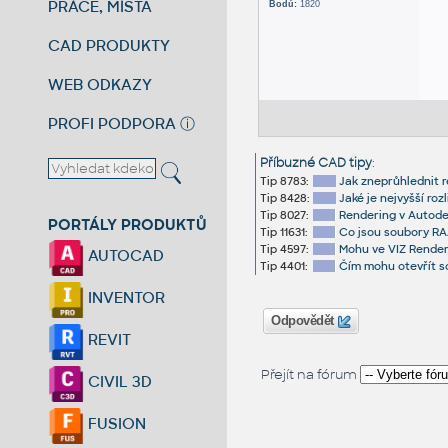
PRÁCE, MÍSTA
Bodů:
1820
CAD PRODUKTY
WEB ODKAZY
PROFI PODPORA
ⓘ
Příbuzné CAD tipy
:
Tip 8783:
Jak zneprůhlednit r
Tip 8428:
Jaké je nejvyšší ro
Tip 8027:
Rendering v Autode
PORTÁLY PRODUKTŮ
Tip 11631:
Co jsou soubory R
Tip 4597:
Mohu ve VIZ Render
AUTOCAD
Tip 4401:
Čím mohu otevřít s
INVENTOR
Odpovědět
REVIT
Přejít na fórum
CIVIL 3D
FUSION