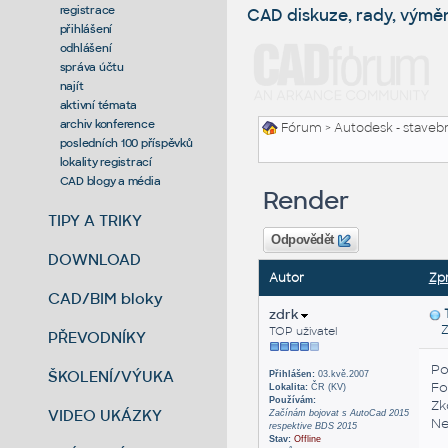
registrace
CAD diskuze, rady, výmě
přihlášení
odhlášení
správa účtu
najít
aktivní témata
archiv konference
Fórum
>
Autodesk - stavebni
posledních 100 příspěvků
lokality registrací
CAD blogy a média
Render
TIPY A TRIKY
Odpovědět
DOWNLOAD
Autor
Zp
CAD/BIM bloky
zdrk
Zas
TOP uživatel
PŘEVODNÍKY
Po
ŠKOLENÍ/VÝUKA
Přihlášen:
03.kvě.2007
Fo
Lokalita:
ČR (KV)
Používám:
Zk
VIDEO UKÁZKY
Začínám bojovat s AutoCad 2015
Ne
respektive BDS 2015
Stav:
Offline