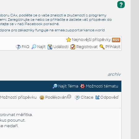
?
e oboru CAx, podělte se o vaše znalosti a zkušenosti s programy
emi. Zaregistrujte se nebo se přihlašte a zašlete váš příspěvek do
tejte se v naší
Facebook poradně
.
dpora pro zákazníky funguje na
emea.support.arkance.world
Nejnovější příspěvky
FAQ
Najít
Události
Registrovat
Přihlásit
archiv
Najít Téma
Možnosti tématu
0
Možnosti příspěvku
Poděkování
Citace
Odpověď
srovnat měřítka.
 kus posunut.
se nedaří.