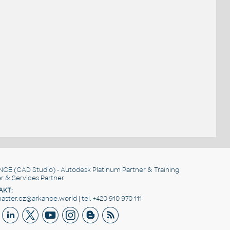
NCE
(CAD Studio) - Autodesk Platinum Partner & Training
r & Services Partner
AKT:
ster.cz@arkance.world | tel. +420 910 970 111