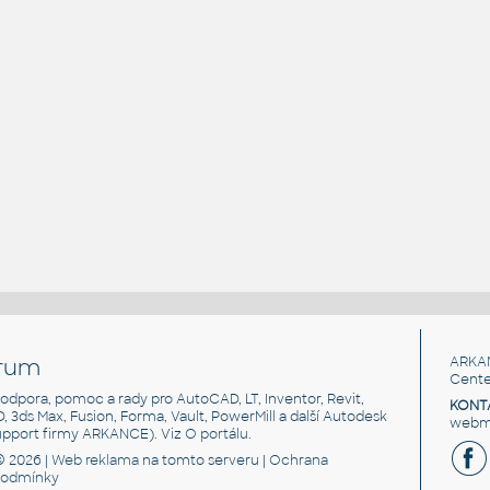
rum
ARKA
Cente
, podpora, pomoc a rady pro AutoCAD, LT, Inventor, Revit,
KONT
3D, 3ds Max, Fusion, Forma, Vault, PowerMill a další Autodesk
webma
support firmy ARKANCE). Viz
O portálu
.
© 2026 |
Web reklama
na tomto serveru |
Ochrana
podmínky