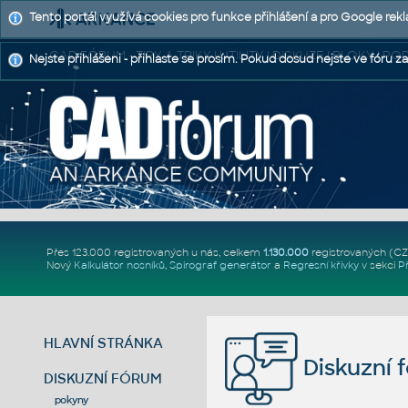
Tento portál využívá cookies pro funkce přihlášení a pro Google rek
CAD FÓRUM - TIPY A TRIKY | UTILITY | DISKUZE | BLOKY |
Nejste přihlášeni - přihlaste se prosím. Pokud dosud nejste ve fóru za
Přes 123.000 registrovaných u nás, celkem
1.130.000
registrovaných (C
Nový
Kalkulátor nosníků
,
Spirograf generátor
a
Regresní křivky
v sekci
P
HLAVNÍ STRÁNKA
Diskuzní 
DISKUZNÍ FÓRUM
pokyny