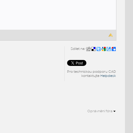
Sdílet na:
Pro technickou podporu CAD
kontaktujte
Helpdesk
Oprávnění fóra