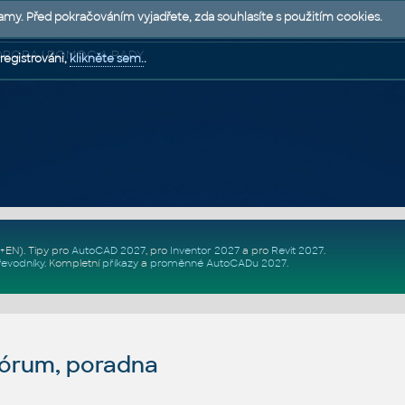
lamy. Před pokračováním vyjadřete, zda souhlasíte s použitím cookies.
 PODPORA | POMOC A RADY
registrováni,
klikněte sem.
.
Z+EN)
. Tipy pro
AutoCAD 2027
, pro
Inventor 2027
a pro
Revit 2027
.
řevodníky
.
Kompletní
příkazy
a
proměnné AutoCADu 2027
.
fórum, poradna