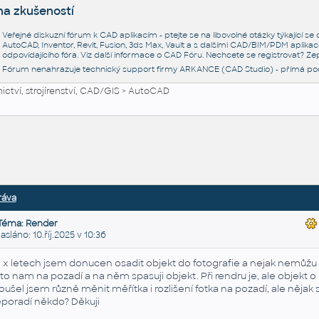
na zkušeností
Veřejné diskuzní fórum k CAD aplikacím - ptejte se na libovolné otázky týkající s
AutoCAD, Inventor, Revit, Fusion, 3ds Max, Vault a s dalšími CAD/BIM/PDM aplikac
odpovídajícího fóra. Viz další informace o
CAD Fóru
. Nechcete se registrovat? Zep
Fórum nenahrazuje technický support firmy ARKANCE (CAD Studio) - přímá po
ctví, strojírenství, CAD/GIS
>
AutoCAD
ráva
Téma: Render
láno: 10.říj.2025 v 10:36
 x letech jsem donucen osadit objekt do fotografie a nejak nemůžu 
to nam na pozadí a na něm spasuji objekt. Při rendru je, ale objekt o
oušel jsem různě měnit měřítka i rozlišení fotka na pozadí, ale nějak 
poradí někdo? Děkuji