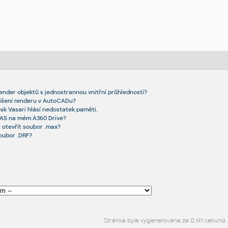
ender objektů s jednostrannou vnitřní průhledností?
zlišení renderu v AutoCADu?
sk Vasari hlásí nedostatek paměti.
AAS na mém A360 Drive?
 otevřít soubor .max?
oubor .DRF?
Stránka byla vygenerována za 0,141 sekund.