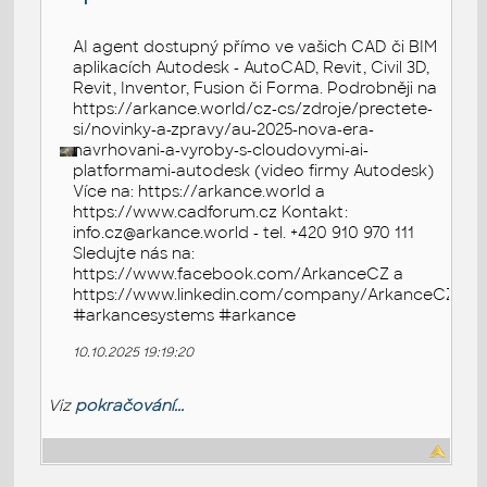
AI agent dostupný přímo ve vašich CAD či BIM
aplikacích Autodesk - AutoCAD, Revit, Civil 3D,
Revit, Inventor, Fusion či Forma. Podrobněji na
https://arkance.world/cz-cs/zdroje/prectete-
si/novinky-a-zpravy/au-2025-nova-era-
navrhovani-a-vyroby-s-cloudovymi-ai-
platformami-autodesk (video firmy Autodesk)
Více na: https://arkance.world a
https://www.cadforum.cz Kontakt:
info.cz@arkance.world - tel. +420 910 970 111
Sledujte nás na:
https://www.facebook.com/ArkanceCZ a
https://www.linkedin.com/company/ArkanceCZ
#arkancesystems #arkance
10.10.2025 19:19:20
Viz
pokračování...