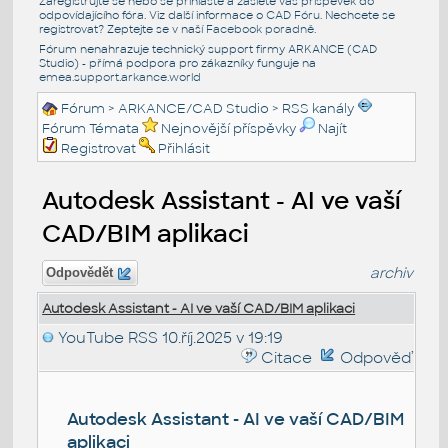
Zaregistrujte se nebo se přihlašte a zašlete váš příspěvek do
odpovídajícího fóra. Viz další informace o
CAD Fóru
. Nechcete se
registrovat? Zeptejte se v naší
Facebook poradně
.
Fórum nenahrazuje technický support firmy ARKANCE (CAD
Studio) - přímá podpora pro zákazníky funguje na
emea.support.arkance.world
Fórum
>
ARKANCE/CAD Studio
>
RSS kanály
Fórum Témata
Nejnovější příspěvky
Najít
Registrovat
Přihlásit
Autodesk Assistant - AI ve vaší
CAD/BIM aplikaci
archiv
Odpovědět
Autodesk Assistant - AI ve vaší CAD/BIM aplikaci
YouTube RSS
10.říj.2025 v 19:19
Citace
Odpověď
Autodesk Assistant - AI ve vaší CAD/BIM
aplikaci