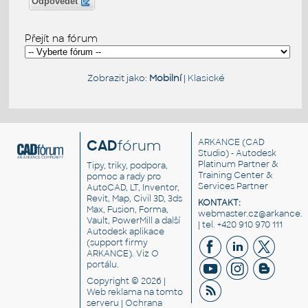
Odpovědět
Přejít na fórum
Zobrazit jako:
Mobilní
|
Klasické
CAD
fórum
ARKANCE
(CAD
Studio) - Autodesk
Platinum Partner &
Tipy, triky, podpora,
Training Center &
pomoc a rady pro
Services Partner
AutoCAD, LT, Inventor,
Revit, Map, Civil 3D, 3ds
KONTAKT:
Max, Fusion, Forma,
webmaster.cz@arkance.w
Vault, PowerMill a další
| tel. +420 910 970 111
Autodesk aplikace
(support firmy
ARKANCE). Viz
O
portálu
.
Copyright © 2026 |
Web reklama
na tomto
serveru |
Ochrana