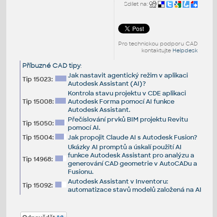
Sdílet na:
Pro technickou podporu CAD
kontaktujte
Helpdesk
Příbuzné CAD tipy
:
Jak nastavit agentický režim v aplikaci
Tip 15023:
Autodesk Assistant (AI)?
Kontrola stavu projektu v CDE aplikaci
Tip 15008:
Autodesk Forma pomocí AI funkce
Autodesk Assistant.
Přečíslování prvků BIM projektu Revitu
Tip 15050:
pomocí AI.
Tip 15004:
Jak propojit Claude AI s Autodesk Fusion?
Ukázky AI promptů a úskalí použití AI
funkce Autodesk Assistant pro analýzu a
Tip 14968:
generování CAD geometrie v AutoCADu a
Fusionu.
Autodesk Assistant v Inventoru:
Tip 15092:
automatizace stavů modelů založená na AI