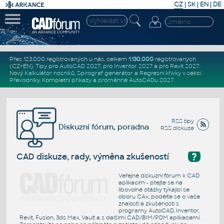
CZ
|
SK
|
EN
|
DE
Přes 123.000 registrovaných u nás, celkem
1.130.000
registrovaných
(CZ+EN)
. Tipy pro
AutoCAD 2027
, pro
Inventor 2027
a pro
Revit 2027
.
Nový
Kalkulátor nosníků
,
Spirograf generátor
a
Regresní křivky
v sekci
Převodníky
.
Kompletní
příkazy
a
proměnné AutoCADu 2027
.
RSS tipy
Diskuzní fórum, poradna
RSS diskuze
?
CAD diskuze, rady, výměna zkušeností
Veřejné diskuzní fórum k CAD
aplikacím - ptejte se na
libovolné otázky týkající se
oboru CAx, podělte se o vaše
znalosti a zkušenosti s
programy AutoCAD, Inventor,
Revit, Fusion, 3ds Max, Vault a s dalšími CAD/BIM/PDM aplikacemi.