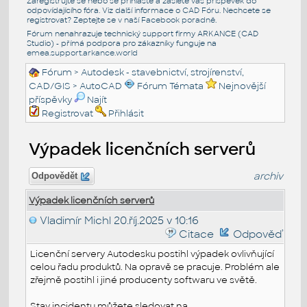
Zaregistrujte se nebo se přihlašte a zašlete váš příspěvek do
odpovídajícího fóra. Viz další informace o
CAD Fóru
. Nechcete se
registrovat? Zeptejte se v naší
Facebook poradně
.
Fórum nenahrazuje technický support firmy ARKANCE (CAD
Studio) - přímá podpora pro zákazníky funguje na
emea.support.arkance.world
Fórum
>
Autodesk - stavebnictví, strojírenství,
CAD/GIS
>
AutoCAD
Fórum Témata
Nejnovější
příspěvky
Najít
Registrovat
Přihlásit
Výpadek licenčních serverů
archiv
Odpovědět
Výpadek licenčních serverů
Vladimír Michl
20.říj.2025 v 10:16
Citace
Odpověď
Licenční servery Autodesku postihl výpadek ovlivňující
celou řadu produktů. Na opravě se pracuje. Problém ale
zřejmě postihl i jiné producenty softwaru ve světě.
Stav incidentu můžete sledovat na