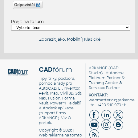
Odpovědět
Přejít na fórum
Zobrazit jako:
Mobilní
|
Klasické
CAD
fórum
ARKANCE
(CAD
Studio) - Autodesk
Platinum Partner &
Tipy, triky, podpora,
Training Center &
pomoc a rady pro
Services Partner
AutoCAD, LT, Inventor,
Revit, Map, Civil 3D, 3ds
KONTAKT:
Max, Fusion, Forma,
webmaster.cz@arkance.w
Vault, PowerMill a další
| tel. +420 910 970 111
Autodesk aplikace
(support firmy
ARKANCE). Viz
O
portálu
.
Copyright © 2026 |
Web reklama
na tomto