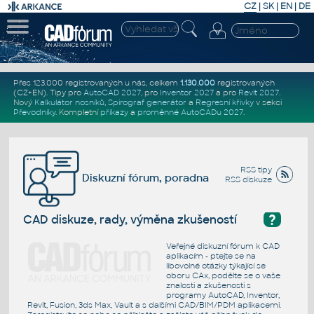
CZ
|
SK
|
EN
|
DE
Přes 123.000 registrovaných u nás, celkem
1.130.000
registrovaných
(CZ+EN)
. Tipy pro
AutoCAD 2027
, pro
Inventor 2027
a pro
Revit 2027
.
Nový
Kalkulátor nosníků
,
Spirograf generátor
a
Regresní křivky
v sekci
Převodníky
.
Kompletní
příkazy
a
proměnné AutoCADu 2027
.
RSS tipy
Diskuzní fórum, poradna
RSS diskuze
?
CAD diskuze, rady, výměna zkušeností
Veřejné diskuzní fórum k CAD
aplikacím - ptejte se na
libovolné otázky týkající se
oboru CAx, podělte se o vaše
znalosti a zkušenosti s
programy AutoCAD, Inventor,
Revit, Fusion, 3ds Max, Vault a s dalšími CAD/BIM/PDM aplikacemi.