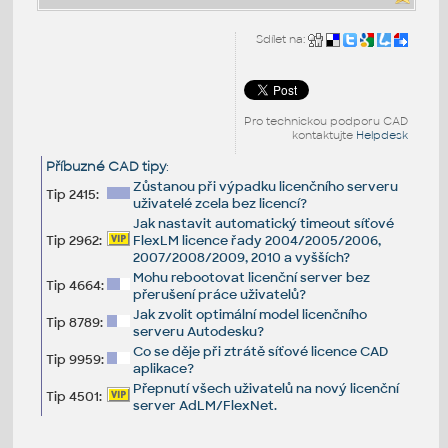
Sdílet na:
Pro technickou podporu CAD
kontaktujte
Helpdesk
Příbuzné CAD tipy
:
Zůstanou při výpadku licenčního serveru
Tip 2415:
uživatelé zcela bez licencí?
Jak nastavit automatický timeout síťové
Tip 2962:
FlexLM licence řady 2004/2005/2006,
2007/2008/2009, 2010 a vyšších?
Mohu rebootovat licenční server bez
Tip 4664:
přerušení práce uživatelů?
Jak zvolit optimální model licenčního
Tip 8789:
serveru Autodesku?
Co se děje při ztrátě síťové licence CAD
Tip 9959:
aplikace?
Přepnutí všech uživatelů na nový licenční
Tip 4501:
server AdLM/FlexNet.