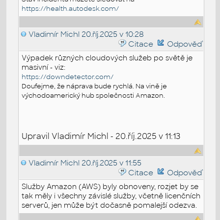
https://health.autodesk.com/
Vladimír Michl
20.říj.2025 v 10:28
Citace
Odpověď
Výpadek různých cloudových služeb po světě je
masivní - viz:
https://downdetector.com/
Doufejme, že náprava bude rychlá. Na vině je
východoamerický hub společnosti Amazon.
Upravil Vladimír Michl - 20.říj.2025 v 11:13
Vladimír Michl
20.říj.2025 v 11:55
Citace
Odpověď
Služby Amazon (AWS) byly obnoveny, rozjet by se
tak měly i všechny závislé služby, včetně licenčních
serverů, jen může být dočasně pomalejší odezva.