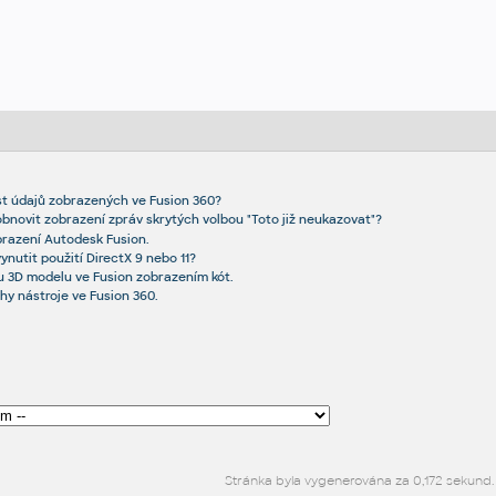
st údajů zobrazených ve Fusion 360?
obnovit zobrazení zpráv skrytých volbou "Toto již neukazovat"?
brazení Autodesk Fusion.
ynutit použití DirectX 9 nebo 11?
u 3D modelu ve Fusion zobrazením kót.
hy nástroje ve Fusion 360.
Stránka byla vygenerována za 0,172 sekund.