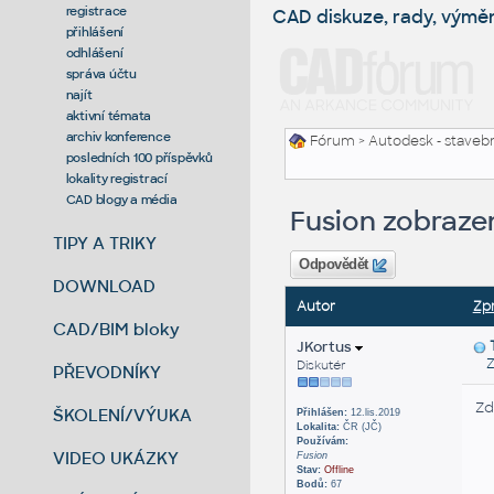
registrace
CAD diskuze, rady, výmě
přihlášení
odhlášení
správa účtu
najít
aktivní témata
archiv konference
Fórum
>
Autodesk - stavebni
posledních 100 příspěvků
lokality registrací
CAD blogy a média
Fusion zobraze
TIPY A TRIKY
Odpovědět
DOWNLOAD
Autor
Zp
CAD/BIM bloky
JKortus
Zas
Diskutér
PŘEVODNÍKY
Zd
ŠKOLENÍ/VÝUKA
Přihlášen:
12.lis.2019
Lokalita:
ČR (JČ)
Používám:
VIDEO UKÁZKY
Fusion
Stav:
Offline
Bodů:
67