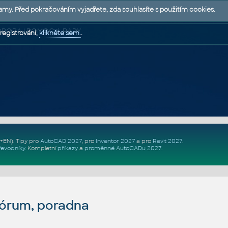
lamy. Před pokračováním vyjadřete, zda souhlasíte s použitím cookies.
 PODPORA | POMOC A RADY
registrováni,
klikněte sem.
.
Z+EN)
. Tipy pro
AutoCAD 2027
, pro
Inventor 2027
a pro
Revit 2027
.
řevodníky
.
Kompletní
příkazy
a
proměnné AutoCADu 2027
.
fórum, poradna