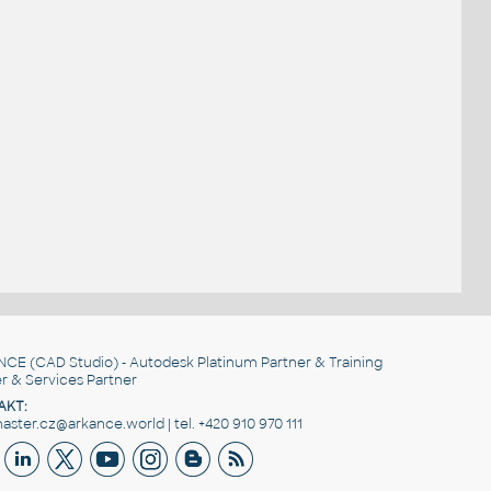
NCE
(CAD Studio) - Autodesk Platinum Partner & Training
r & Services Partner
AKT:
ster.cz@arkance.world | tel. +420 910 970 111