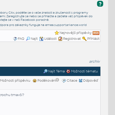
?
e oboru CAx, podělte se o vaše znalosti a zkušenosti s programy
emi. Zaregistrujte se nebo se přihlašte a zašlete váš příspěvek do
tejte se v naší
Facebook poradně
.
dpora pro zákazníky funguje na
emea.support.arkance.world
Nejnovější příspěvky
FAQ
Najít
Události
Registrovat
Přihlásit
archiv
Najít Téma
Možnosti tématu
0
Možnosti příspěvku
Poděkování
Citace
Odpověď
rochu tmavší?