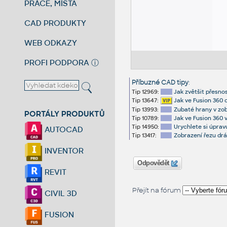
PRÁCE, MÍSTA
CAD PRODUKTY
WEB ODKAZY
PROFI PODPORA
ⓘ
Příbuzné CAD tipy
:
Tip 12969:
Jak zvětšit přesno
Tip 13647:
Jak ve Fusion 360 
Tip 13993:
Zubaté hrany v zo
PORTÁLY PRODUKTŮ
Tip 10789:
Jak ve Fusion 360 v
Tip 14950:
Urychlete si úprav
AUTOCAD
Tip 13417:
Zobrazení řezu drá
INVENTOR
Odpovědět
REVIT
Přejít na fórum
CIVIL 3D
FUSION