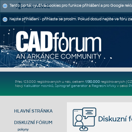
Tento portál využívá cookies pro funkce přihlášení a pro Google rek
CAD FÓRUM - TIPY A TRIKY | UTILITY | DISKUZE | BLOKY |
Nejste přihlášeni - přihlaste se prosím. Pokud dosud nejste ve fóru za
Přes 123.000 registrovaných u nás, celkem
1.130.000
registrovaných (C
Nový
Kalkulátor nosníků
,
Spirograf generátor
a
Regresní křivky
v sekci
P
HLAVNÍ STRÁNKA
Diskuzní 
DISKUZNÍ FÓRUM
pokyny