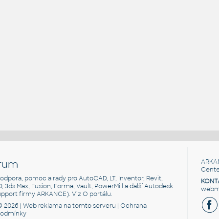
rum
ARKA
Cente
, podpora, pomoc a rady pro AutoCAD, LT, Inventor, Revit,
KONT
3D, 3ds Max, Fusion, Forma, Vault, PowerMill a další Autodesk
webma
support firmy ARKANCE). Viz
O portálu
.
© 2026 |
Web reklama
na tomto serveru |
Ochrana
podmínky