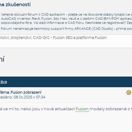
na zkušeností
Veřejné diskuzní fórum k CAD aplikacím - ptejte se na libovolné otázky týkající s
AutoCAD, Inventor, Revit, Fusion, 3ds Max, Vault a s dalšími CAD/BIM/PDM aplikac
odpovídajícího fóra. Viz další informace o
CAD Fóru
. Nechcete se registrovat? Zep
Fórum nenahrazuje technický support firmy ARKANCE (CAD Studio) - přímá po
ctví, strojírenství, CAD/GIS
>
Fusion 360 a platforma Fusion
ní
ráva
Téma: Fusion zobrazení
láno: 08.lis.2025 v 07:34
á se mi to, nebo jsou v nové aktualizaci
Fusion
modely zobrazené o t