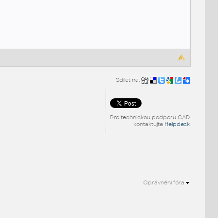
Sdílet na:
Pro technickou podporu CAD
kontaktujte
Helpdesk
Oprávnění fóra