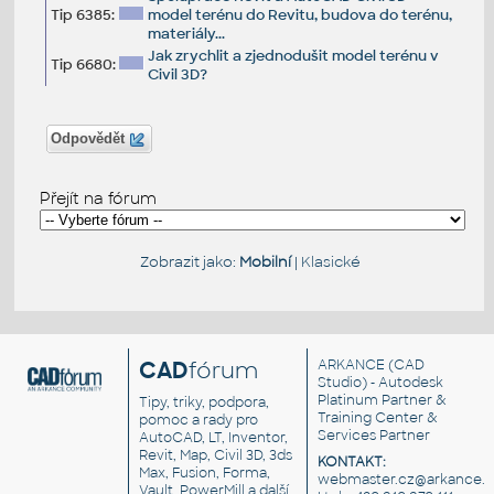
Tip 6385:
model terénu do Revitu, budova do terénu,
materiály...
Jak zrychlit a zjednodušit model terénu v
Tip 6680:
Civil 3D?
Odpovědět
Přejít na fórum
Zobrazit jako:
Mobilní
|
Klasické
CAD
fórum
ARKANCE
(CAD
Studio) - Autodesk
Platinum Partner &
Tipy, triky, podpora,
Training Center &
pomoc a rady pro
Services Partner
AutoCAD, LT, Inventor,
Revit, Map, Civil 3D, 3ds
KONTAKT:
Max, Fusion, Forma,
webmaster.cz@arkance.w
Vault, PowerMill a další