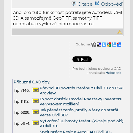
Citace
Odpověď
Ano, pro tuto funkčnost potřebujete Autodesk Civil
3D. A samozřejmě GeoTIFF, samotný TIFF
neobsahuje výškové informace rastru.
Sdílet na:
Pro technickou podporu CAD
kontaktujte
Helpdesk
Příbuzné CAD tipy
:
Převod 3D povrchu terénu z Civil 3D do ESRI
Tip 7146:
ArcView.
Export obrázku modelu/sestavy Inventoru
Tip 11112:
ve vysokém rozlišení.
Jak přenést terén, profily a řezy do starší
Tip 6228:
verze Civil 3D?
Vytvoření 3D hmoty terénu (okraje+podloží)
Tip 5874:
v Civil 3D.
Spolupráce Revit a AutoCAD Civil 3D -