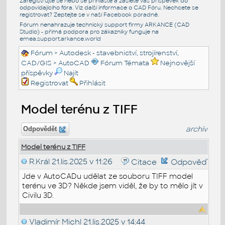
Zaregistrujte se nebo se přihlašte a zašlete váš příspěvek do
odpovídajícího fóra. Viz další informace o
CAD Fóru
. Nechcete se
registrovat? Zeptejte se v naší
Facebook poradně
.
Fórum nenahrazuje technický support firmy ARKANCE (CAD
Studio) - přímá podpora pro zákazníky funguje na
emea.support.arkance.world
Fórum
>
Autodesk - stavebnictví, strojírenství,
CAD/GIS
>
AutoCAD
Fórum Témata
Nejnovější
příspěvky
Najít
Registrovat
Přihlásit
Model terénu z TIFF
archiv
Odpovědět
Model terénu z TIFF
R.Král
21.lis.2025 v 11:26
Citace
Odpověď
Jde v AutoCADu udělat ze souboru TIFF model
terénu ve 3D? Někde jsem viděl, že by to mělo jít v
Civilu 3D.
Vladimír Michl
21.lis.2025 v 14:44