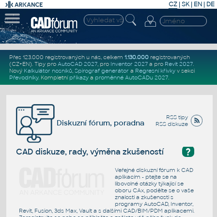
CZ
|
SK
|
EN
|
DE
Přes 123.000 registrovaných u nás, celkem
1.130.000
registrovaných
(CZ+EN)
. Tipy pro
AutoCAD 2027
, pro
Inventor 2027
a pro
Revit 2027
.
Nový
Kalkulátor nosníků
,
Spirograf generátor
a
Regresní křivky
v sekci
Převodníky
.
Kompletní
příkazy
a
proměnné AutoCADu 2027
.
RSS tipy
Diskuzní fórum, poradna
RSS diskuze
?
CAD diskuze, rady, výměna zkušeností
Veřejné diskuzní fórum k CAD
aplikacím - ptejte se na
libovolné otázky týkající se
oboru CAx, podělte se o vaše
znalosti a zkušenosti s
programy AutoCAD, Inventor,
Revit, Fusion, 3ds Max, Vault a s dalšími CAD/BIM/PDM aplikacemi.