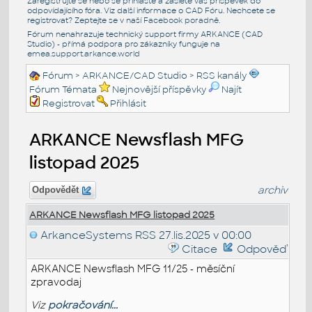
Zaregistrujte se nebo se přihlašte a zašlete váš příspěvek do
odpovídajícího fóra. Viz další informace o
CAD Fóru
. Nechcete se
registrovat? Zeptejte se v naší
Facebook poradně
.
Fórum nenahrazuje technický support firmy ARKANCE (CAD
Studio) - přímá podpora pro zákazníky funguje na
emea.support.arkance.world
Fórum
>
ARKANCE/CAD Studio
>
RSS kanály
Fórum Témata
Nejnovější příspěvky
Najít
Registrovat
Přihlásit
ARKANCE Newsflash MFG
listopad 2025
archiv
Odpovědět
ARKANCE Newsflash MFG listopad 2025
ArkanceSystems RSS
27.lis.2025 v 00:00
Citace
Odpověď
ARKANCE Newsflash MFG 11/25 - měsíční
zpravodaj
Viz
pokračování...