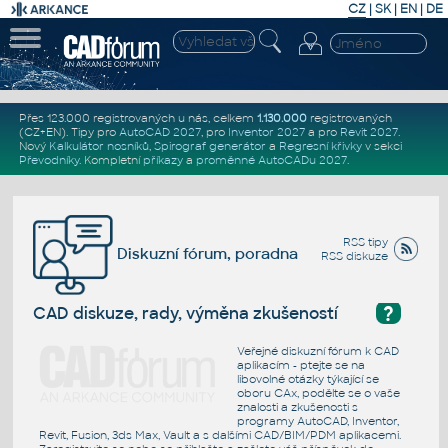
CZ
|
SK
|
EN
|
DE
Přes 123.000 registrovaných u nás, celkem
1.130.000
registrovaných
(CZ+EN)
. Tipy pro
AutoCAD 2027
, pro
Inventor 2027
a pro
Revit 2027
.
Nový
Kalkulátor nosníků
,
Spirograf generátor
a
Regresní křivky
v sekci
Převodníky
.
Kompletní
příkazy
a
proměnné AutoCADu 2027
.
RSS tipy
Diskuzní fórum, poradna
RSS diskuze
?
CAD diskuze, rady, výměna zkušeností
Veřejné diskuzní fórum k CAD
aplikacím - ptejte se na
libovolné otázky týkající se
oboru CAx, podělte se o vaše
znalosti a zkušenosti s
programy AutoCAD, Inventor,
Revit, Fusion, 3ds Max, Vault a s dalšími CAD/BIM/PDM aplikacemi.