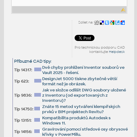
Sdílet na:
Pro technickou podporu CAD
kontaktujte
Helpdesk
Příbuzné CAD tipy
:
Dvě chyby prohlížení Inventor souborů ve
Tip 14317:
Vault 2025 - řešení.
DesignJet 5000 tiskne zbytečně větší
Tip 623:
formát než je obrázek.
Jak ve složce odlišit DWG soubory uložené
Tip 9836:
z Inventoru (od exportovaných z
Inventoru)?
Znáte 15 metod vytváření klempířských
Tip 14750:
prvků v BIM projektech Revitu?
Kompatibilita produktů Autodesk s
Tip 13151:
Windows 11.
Gravírování pomocí středové osy obrysové
Tip 14156:
křivky v PowerMillu.