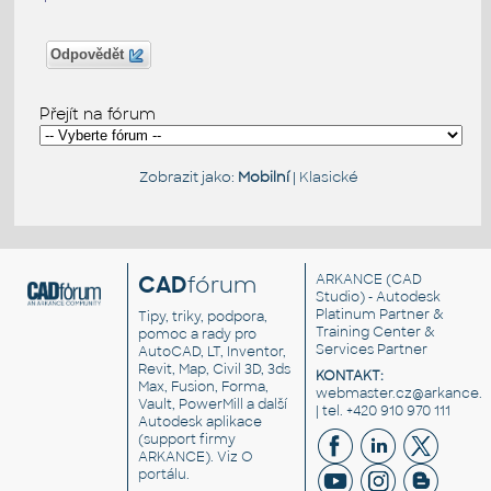
Odpovědět
Přejít na fórum
Zobrazit jako:
Mobilní
|
Klasické
CAD
fórum
ARKANCE
(CAD
Studio) - Autodesk
Platinum Partner &
Tipy, triky, podpora,
Training Center &
pomoc a rady pro
Services Partner
AutoCAD, LT, Inventor,
Revit, Map, Civil 3D, 3ds
KONTAKT:
Max, Fusion, Forma,
webmaster.cz@arkance.w
Vault, PowerMill a další
| tel. +420 910 970 111
Autodesk aplikace
(support firmy
ARKANCE). Viz
O
portálu
.