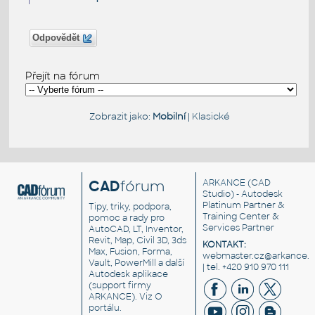
Odpovědět
Přejít na fórum
Zobrazit jako:
Mobilní
|
Klasické
CAD
fórum
ARKANCE
(CAD
Studio) - Autodesk
Platinum Partner &
Tipy, triky, podpora,
Training Center &
pomoc a rady pro
Services Partner
AutoCAD, LT, Inventor,
Revit, Map, Civil 3D, 3ds
KONTAKT:
Max, Fusion, Forma,
webmaster.cz@arkance.w
Vault, PowerMill a další
| tel. +420 910 970 111
Autodesk aplikace
(support firmy
ARKANCE). Viz
O
portálu
.