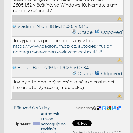
2605.1.52 v češtině, ve Windows 10. Nemáte s tím
někdo zkušenost?
Vladimír Michl
18.led.2026 v 13:15
Citace
Odpověď
To vypadá na problém popsaný v tipu:
https://www.cadforum.cz/cz/autodesk-fusion-
nereaguje-na-zadani-z-klavesnice-tip14418
Honza Beneš
19.led.2026 v 07:34
Citace
Odpověď
Tak bylo to ono, prý se měnilo nějaké nastavení
firemní sítě. Vyřešeno, moc děkuji.
Příbuzné CAD tipy
:
Sdílet na:
Autodesk
Fusion
Tip 14418:
nereaguje na
zadání z
Pro technickou podporu CAD