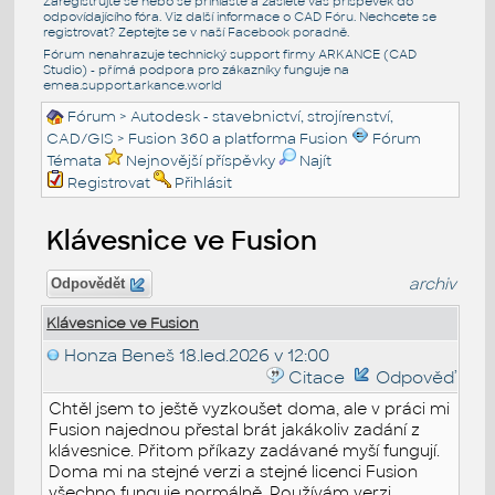
Zaregistrujte se nebo se přihlašte a zašlete váš příspěvek do
odpovídajícího fóra. Viz další informace o
CAD Fóru
. Nechcete se
registrovat? Zeptejte se v naší
Facebook poradně
.
Fórum nenahrazuje technický support firmy ARKANCE (CAD
Studio) - přímá podpora pro zákazníky funguje na
emea.support.arkance.world
Fórum
>
Autodesk - stavebnictví, strojírenství,
CAD/GIS
>
Fusion 360 a platforma Fusion
Fórum
Témata
Nejnovější příspěvky
Najít
Registrovat
Přihlásit
Klávesnice ve Fusion
archiv
Odpovědět
Klávesnice ve Fusion
Honza Beneš
18.led.2026 v 12:00
Citace
Odpověď
Chtěl jsem to ještě vyzkoušet doma, ale v práci mi
Fusion najednou přestal brát jakákoliv zadání z
klávesnice. Přitom příkazy zadávané myší fungují.
Doma mi na stejné verzi a stejné licenci Fusion
všechno funguje normálně. Používám verzi