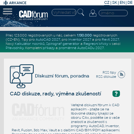
CZ
|
SK
|
EN
|
DE
Přes 123.000 registrovaných u nás, celkem
1.130.000
registrovaných
(CZ+EN)
. Tipy pro
AutoCAD 2027
, pro
Inventor 2027
a pro
Revit 2027
.
Nový
Kalkulátor nosníků
,
Spirograf generátor
a
Regresní křivky
v sekci
Převodníky
.
Kompletní
příkazy
a
proměnné AutoCADu 2027
.
RSS tipy
Diskuzní fórum, poradna
RSS diskuze
?
CAD diskuze, rady, výměna zkušeností
Veřejné diskuzní fórum k CAD
aplikacím - ptejte se na
libovolné otázky týkající se
oboru CAx, podělte se o vaše
znalosti a zkušenosti s
programy AutoCAD, Inventor,
Revit, Fusion, 3ds Max, Vault a s dalšími CAD/BIM/PDM aplikacemi.