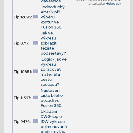
klávesnice.
kontaktujte
Helpdesk
Jednoduchý
Alt-trik při
Tip 12695:
výběru
kontur ve
Fusion 360.
Jak ve
výkresu
Tip 8717:
zobrazit
těžiště
podsestavy?
iLogic - jak ve
výkresu
zpracovat
Tip 10851:
materiál a
cestu
součásti?
Nastavení
čisté bílého
Tip 11697:
pozadí ve
Fusion 360.
Ukládání
DWG kopie
Tip 9476:
IDW výkresu
pojmenované
podle revize.