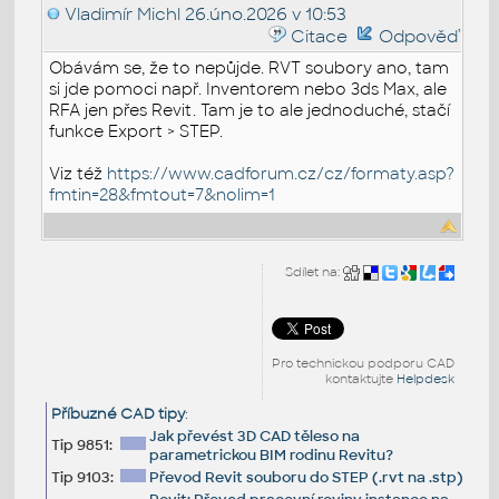
Vladimír Michl
26.úno.2026 v 10:53
Citace
Odpověď
Obávám se, že to nepůjde. RVT soubory ano, tam
si jde pomoci např. Inventorem nebo 3ds Max, ale
RFA jen přes Revit. Tam je to ale jednoduché, stačí
funkce Export > STEP.
Viz též
https://www.cadforum.cz/cz/formaty.asp?
fmtin=28&fmtout=7&nolim=1
Sdílet na:
Pro technickou podporu CAD
kontaktujte
Helpdesk
Příbuzné CAD tipy
:
Jak převést 3D CAD těleso na
Tip 9851:
parametrickou BIM rodinu Revitu?
Tip 9103:
Převod Revit souboru do STEP (.rvt na .stp)