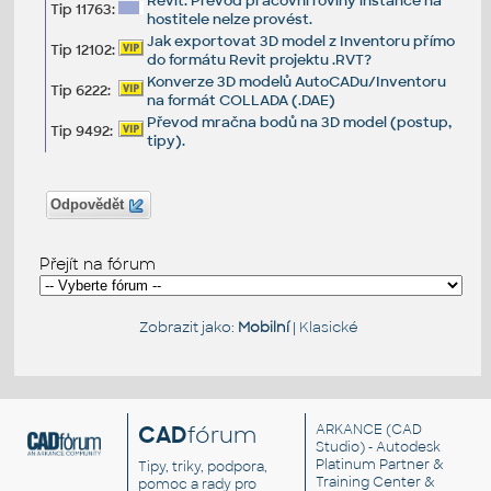
Revit: Převod pracovní roviny instance na
Tip 11763:
hostitele nelze provést.
Jak exportovat 3D model z Inventoru přímo
Tip 12102:
do formátu Revit projektu .RVT?
Konverze 3D modelů AutoCADu/Inventoru
Tip 6222:
na formát COLLADA (.DAE)
Převod mračna bodů na 3D model (postup,
Tip 9492:
tipy).
Odpovědět
Přejít na fórum
Zobrazit jako:
Mobilní
|
Klasické
CAD
fórum
ARKANCE
(CAD
Studio) - Autodesk
Platinum Partner &
Tipy, triky, podpora,
Training Center &
pomoc a rady pro