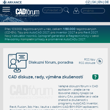
CZ
|
SK
|
EN
|
DE
Přes 123.000 registrovaných u nás, celkem
1.130.000
registrovaných
(CZ+EN)
. Tipy pro
AutoCAD 2027
, pro
Inventor 2027
a pro
Revit 2027
.
Nový
Kalkulátor nosníků
,
Spirograf generátor
a
Regresní křivky
v sekci
Převodníky
.
Kompletní
příkazy
a
proměnné AutoCADu 2027
.
RSS tipy
Diskuzní fórum, poradna
RSS diskuze
?
CAD diskuze, rady, výměna zkušeností
Veřejné diskuzní fórum k CAD
aplikacím - ptejte se na
libovolné otázky týkající se
oboru CAx, podělte se o vaše
znalosti a zkušenosti s
programy AutoCAD, Inventor,
Revit, Fusion, 3ds Max, Vault a s dalšími CAD/BIM/PDM aplikacemi.