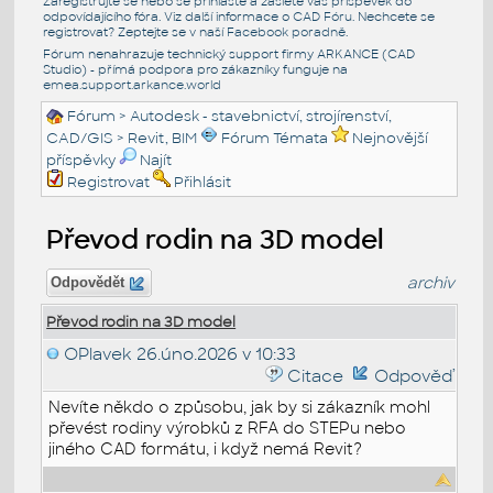
Zaregistrujte se nebo se přihlašte a zašlete váš příspěvek do
odpovídajícího fóra. Viz další informace o
CAD Fóru
. Nechcete se
registrovat? Zeptejte se v naší
Facebook poradně
.
Fórum nenahrazuje technický support firmy ARKANCE (CAD
Studio) - přímá podpora pro zákazníky funguje na
emea.support.arkance.world
Fórum
>
Autodesk - stavebnictví, strojírenství,
CAD/GIS
>
Revit, BIM
Fórum Témata
Nejnovější
příspěvky
Najít
Registrovat
Přihlásit
Převod rodin na 3D model
archiv
Odpovědět
Převod rodin na 3D model
OPlavek
26.úno.2026 v 10:33
Citace
Odpověď
Nevíte někdo o způsobu, jak by si zákazník mohl
převést rodiny výrobků z RFA do STEPu nebo
jiného CAD formátu, i když nemá Revit?