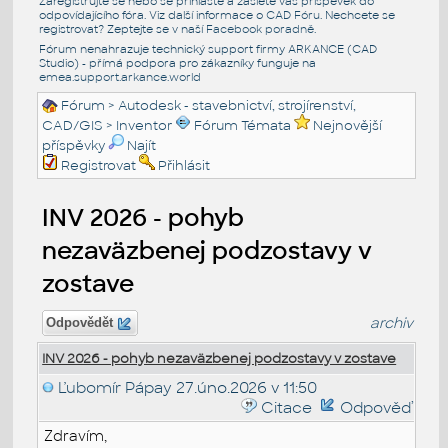
Zaregistrujte se nebo se přihlašte a zašlete váš příspěvek do
odpovídajícího fóra. Viz další informace o
CAD Fóru
. Nechcete se
registrovat? Zeptejte se v naší
Facebook poradně
.
Fórum nenahrazuje technický support firmy ARKANCE (CAD
Studio) - přímá podpora pro zákazníky funguje na
emea.support.arkance.world
Fórum
>
Autodesk - stavebnictví, strojírenství,
CAD/GIS
>
Inventor
Fórum Témata
Nejnovější
příspěvky
Najít
Registrovat
Přihlásit
INV 2026 - pohyb
nezaväzbenej podzostavy v
zostave
archiv
Odpovědět
INV 2026 - pohyb nezaväzbenej podzostavy v zostave
Ľubomír Pápay
27.úno.2026 v 11:50
Citace
Odpověď
Zdravím,