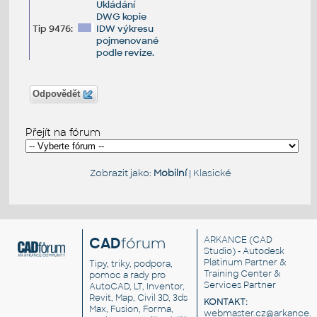
Ukládání
DWG kopie
Tip 9476:
IDW výkresu
pojmenované
podle revize.
Odpovědět
Přejít na fórum
Zobrazit jako:
Mobilní
|
Klasické
CAD
fórum
ARKANCE
(CAD
Studio) - Autodesk
Platinum Partner &
Tipy, triky, podpora,
Training Center &
pomoc a rady pro
Services Partner
AutoCAD, LT, Inventor,
Revit, Map, Civil 3D, 3ds
KONTAKT:
Max, Fusion, Forma,
webmaster.cz@arkance.w