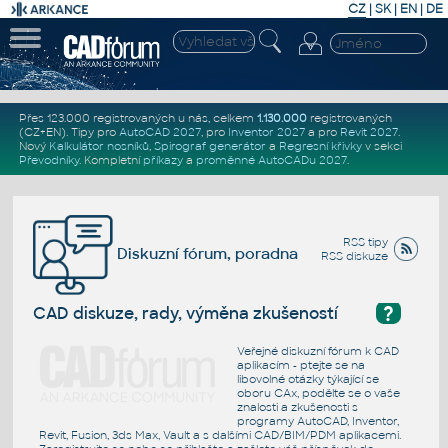
CZ
|
SK
|
EN
|
DE
Přes 123.000 registrovaných u nás, celkem
1.130.000
registrovaných
(CZ+EN)
. Tipy pro
AutoCAD 2027
, pro
Inventor 2027
a pro
Revit 2027
.
Nový
Kalkulátor nosníků
,
Spirograf generátor
a
Regresní křivky
v sekci
Převodníky
.
Kompletní
příkazy
a
proměnné AutoCADu 2027
.
RSS tipy
Diskuzní fórum, poradna
RSS diskuze
?
CAD diskuze, rady, výměna zkušeností
Veřejné diskuzní fórum k CAD
aplikacím - ptejte se na
libovolné otázky týkající se
oboru CAx, podělte se o vaše
znalosti a zkušenosti s
programy AutoCAD, Inventor,
Revit, Fusion, 3ds Max, Vault a s dalšími CAD/BIM/PDM aplikacemi.