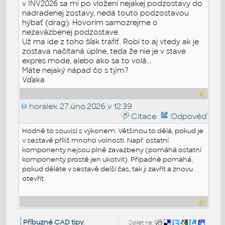
v INV2026 sa mi po vložení nejakej podzostavy do
nadradenej zostavy, nedá touto podzostavou
hýbať (drag). Hovorím samozrejme o
nezaväzbenej podzostave.
Už ma ide z toho šľak trafiť. Robí to aj vtedy ak je
zostava načítaná úplne, teda že nie je v stave
expres mode, alebo ako sa to volá...
Máte nejaký nápad čo s tým?
Vďaka
horalek
27.úno.2026 v 12:39
Citace
Odpověď
Hodně to souvisí s výkonem. Většinou to dělá, pokud je
v sestavě příliš mnoho volnosti. Např. ostatní
komponenty nejsou plně zavazbeny (pomáhá ostatní
komponenty prostě jen ukotvit). Případně pomáhá,
pokud děláte v sestavě delší čas, tak ji zavřít a znovu
otevřít.
Příbuzné CAD tipy
:
Sdílet na: