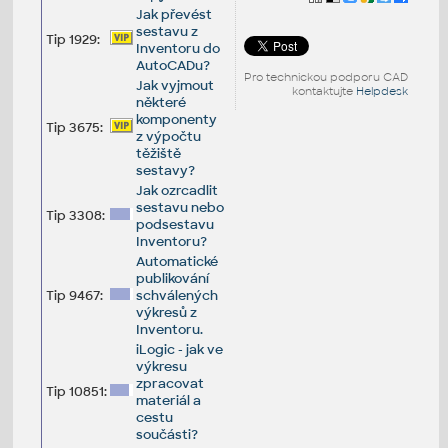
Jak převést
sestavu z
Tip 1929:
Inventoru do
AutoCADu?
Pro technickou podporu CAD
Jak vyjmout
kontaktujte
Helpdesk
některé
komponenty
Tip 3675:
z výpočtu
těžiště
sestavy?
Jak ozrcadlit
sestavu nebo
Tip 3308:
podsestavu
Inventoru?
Automatické
publikování
Tip 9467:
schválených
výkresů z
Inventoru.
iLogic - jak ve
výkresu
zpracovat
Tip 10851:
materiál a
cestu
součásti?