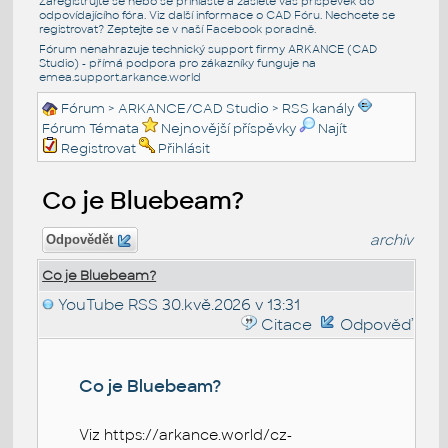
Zaregistrujte se nebo se přihlašte a zašlete váš příspěvek do
odpovídajícího fóra. Viz další informace o
CAD Fóru
. Nechcete se
registrovat? Zeptejte se v naší
Facebook poradně
.
Fórum nenahrazuje technický support firmy ARKANCE (CAD
Studio) - přímá podpora pro zákazníky funguje na
emea.support.arkance.world
Fórum
>
ARKANCE/CAD Studio
>
RSS kanály
Fórum Témata
Nejnovější příspěvky
Najít
Registrovat
Přihlásit
Co je Bluebeam?
archiv
Odpovědět
Co je Bluebeam?
YouTube RSS
30.kvě.2026 v 13:31
Citace
Odpověď
Co je Bluebeam?
Viz https://arkance.world/cz-