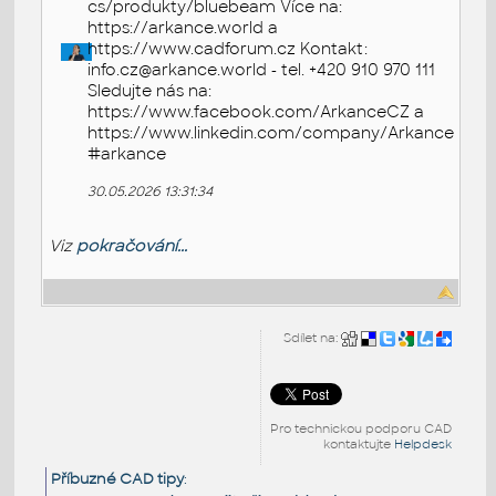
cs/produkty/bluebeam Více na:
https://arkance.world a
https://www.cadforum.cz Kontakt:
info.cz@arkance.world - tel. +420 910 970 111
Sledujte nás na:
https://www.facebook.com/ArkanceCZ a
https://www.linkedin.com/company/Arkance
#arkance
30.05.2026 13:31:34
Viz
pokračování...
Sdílet na:
Pro technickou podporu CAD
kontaktujte
Helpdesk
Příbuzné CAD tipy
: