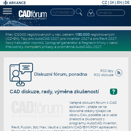
CZ
|
SK
|
EN
|
DE
Přes 123.000 registrovaných u nás, celkem
1.130.000
registrovaných
(CZ+EN)
. Tipy pro
AutoCAD 2027
, pro
Inventor 2027
a pro
Revit 2027
.
Nový
Kalkulátor nosníků
,
Spirograf generátor
a
Regresní křivky
v sekci
Převodníky
.
Kompletní
příkazy
a
proměnné AutoCADu 2027
.
RSS tipy
Diskuzní fórum, poradna
RSS diskuze
?
CAD diskuze, rady, výměna zkušeností
Veřejné diskuzní fórum k CAD
aplikacím - ptejte se na
libovolné otázky týkající se
oboru CAx, podělte se o vaše
znalosti a zkušenosti s
programy AutoCAD, Inventor,
Revit, Fusion, 3ds Max, Vault a s dalšími CAD/BIM/PDM aplikacemi.