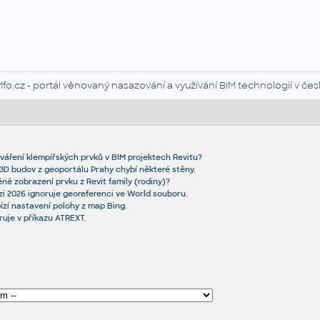
Mfo.cz
- portál věnovaný nasazování a využívání BIM technologií v čes
váření klempířských prvků v BIM projektech Revitu?
y 3D budov z geoportálu Prahy chybí některé stěny.
né zobrazení prvku z Revit family (rodiny)?
i 2026 ignoruje georeferenci ve World souboru.
zí nastavení polohy z map Bing.
uje v příkazu ATREXT.