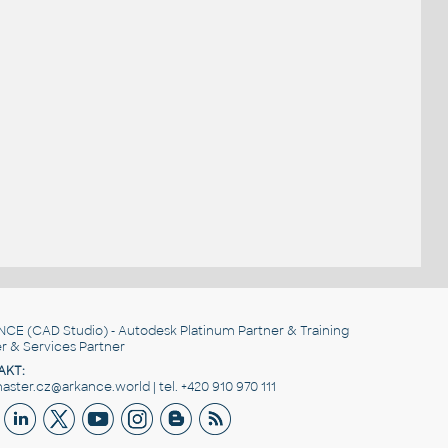
NCE
(CAD Studio) - Autodesk Platinum Partner & Training
r & Services Partner
AKT:
ster.cz@arkance.world | tel. +420 910 970 111