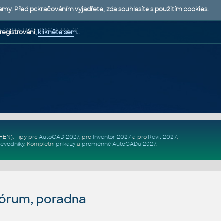
lamy. Před pokračováním vyjadřete, zda souhlasíte s použitím cookies.
 PODPORA | POMOC A RADY
registrováni,
klikněte sem.
.
Z+EN)
. Tipy pro
AutoCAD 2027
, pro
Inventor 2027
a pro
Revit 2027
.
řevodníky
.
Kompletní
příkazy
a
proměnné AutoCADu 2027
.
fórum, poradna