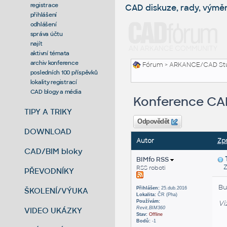
registrace
CAD diskuze, rady, výmě
přihlášení
odhlášení
správa účtu
najít
aktivní témata
archiv konference
Fórum
>
ARKANCE/CAD St
posledních 100 příspěvků
lokality registrací
CAD blogy a média
Konference CAD
TIPY A TRIKY
Odpovědět
DOWNLOAD
Autor
Zp
CAD/BIM bloky
BIMfo RSS
Zas
RSS roboti
PŘEVODNÍKY
Bu
Přihlášen:
25.dub.2016
ŠKOLENÍ/VÝUKA
Lokalita:
ČR (Pha)
Používám:
Vi
Revit,BIM360
VIDEO UKÁZKY
Stav:
Offline
Bodů:
-1