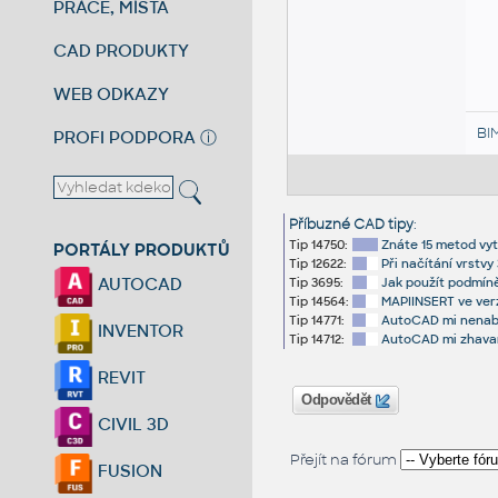
PRÁCE, MÍSTA
CAD PRODUKTY
WEB ODKAZY
BI
PROFI PODPORA
ⓘ
Příbuzné CAD tipy
:
Tip 14750:
Znáte 15 metod vyt
PORTÁLY PRODUKTŮ
Tip 12622:
Při načítání vrstv
AUTOCAD
Tip 3695:
Jak použít podmíně
Tip 14564:
MAPIINSERT ve verz
Tip 14771:
AutoCAD mi nenabí
INVENTOR
Tip 14712:
AutoCAD mi zhavar
REVIT
Odpovědět
CIVIL 3D
Přejít na fórum
FUSION