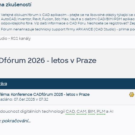
na zkušeností
Veřejné diskuzní fórum k CAD aplikacím - ptejte se na libovolné otázky týkající s
AutoCAD, Inventor, Revit, Fusion, 3ds Max, Vault a s dalšími CAD/BIM/PDM aplikac
odpovídajícího fóra. Viz další informace o
CAD Fóru
. Nechcete se registrovat? Zep
Fórum nenahrazuje technický support firmy ARKANCE (CAD Studio) - přímá po
udio
>
RSS kanály
fórum 2026 - letos v Praze
ráva
Téma: Konference CADfórum 2026 - letos v Praze
láno: 07.čer.2026 v 07:32
doucnost digitálních technologií
CAD
,
CAM
,
BIM
,
PLM
a AI
z
pokračování...