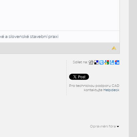
ké a slovenské stavební praxi
Sdílet na:
Pro technickou podporu CAD
kontaktujte
Helpdesk
Oprávnění fóra