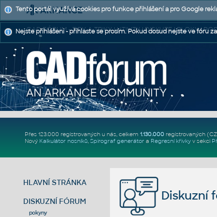
Tento portál využívá cookies pro funkce přihlášení a pro Google rek
CAD FÓRUM - TIPY A TRIKY | UTILITY | DISKUZE | BLOKY |
Nejste přihlášeni - přihlaste se prosím. Pokud dosud nejste ve fóru za
Přes 123.000 registrovaných u nás, celkem
1.130.000
registrovaných (C
Nový
Kalkulátor nosníků
,
Spirograf generátor
a
Regresní křivky
v sekci
P
HLAVNÍ STRÁNKA
Diskuzní 
DISKUZNÍ FÓRUM
pokyny