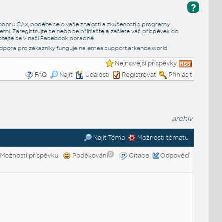
?
e oboru CAx, podělte se o vaše znalosti a zkušenosti s programy
emi. Zaregistrujte se nebo se přihlašte a zašlete váš příspěvek do
tejte se v naší
Facebook poradně
.
dpora pro zákazníky funguje na
emea.support.arkance.world
Nejnovější příspěvky
FAQ
Najít
Události
Registrovat
Přihlásit
archiv
Najít Téma
Možnosti tématu
0
Možnosti příspěvku
Poděkování
Citace
Odpověď