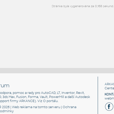
Stránka byla vygenerována za 0,168 sekund.
rum
ARKA
Cente
, podpora, pomoc a rady pro AutoCAD, LT, Inventor, Revit,
KONT
3D, 3ds Max, Fusion, Forma, Vault, PowerMill a další Autodesk
webma
support firmy ARKANCE). Viz
O portálu
.
© 2026 |
Web reklama
na tomto serveru |
Ochrana
podmínky