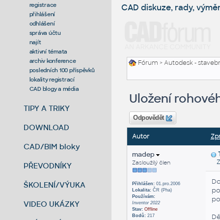
registrace
CAD diskuze, rady, výmě
přihlášení
odhlášení
správa účtu
najít
aktivní témata
archiv konference
Fórum
>
Autodesk - stavebni
posledních 100 příspěvků
lokality registrací
CAD blogy a média
Uložení rohové
TIPY A TRIKY
Odpovědět
DOWNLOAD
Autor
Zp
CAD/BIM bloky
madep
Zas
Zasloužilý člen
PŘEVODNÍKY
Do
ŠKOLENÍ/VÝUKA
Přihlášen:
01.pro.2006
po
Lokalita:
ČR (Pha)
Používám:
p
VIDEO UKÁZKY
Inventor 2022
Stav:
Offline
Dě
Bodů:
217