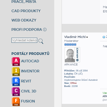
PRÁCE, MÍSTA
Ma
CAD PRODUKTY
El
WEB ODKAZY
PROFI PODPORA
ⓘ
Vladimír Michl
Z
Moderátor
Ne
PORTÁLY PRODUKTŮ
AUTOCAD
ARKANCE
INVENTOR
Přihlášen:
09.zář.2004
Lokalita:
ČR (JČ)
Používám:
Implementujeme řešení Autodesk
REVIT
Stav:
Offline
Bodů:
22208
CIVIL 3D
Vla
AR
(po
FUSION