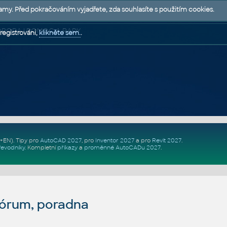
lamy. Před pokračováním vyjadřete, zda souhlasíte s použitím cookies.
 PODPORA | POMOC A RADY
registrováni,
klikněte sem.
.
Z+EN)
. Tipy pro
AutoCAD 2027
, pro
Inventor 2027
a pro
Revit 2027
.
řevodníky
.
Kompletní
příkazy
a
proměnné AutoCADu 2027
.
fórum, poradna