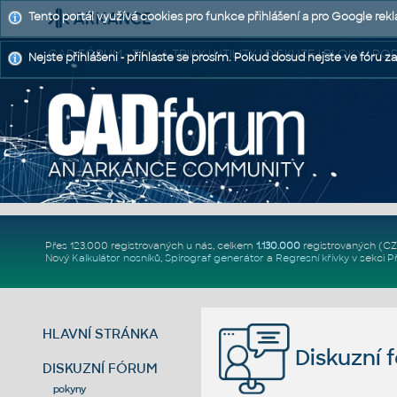
Tento portál využívá cookies pro funkce přihlášení a pro Google rek
CAD FÓRUM - TIPY A TRIKY | UTILITY | DISKUZE | BLOKY |
Nejste přihlášeni - přihlaste se prosím. Pokud dosud nejste ve fóru za
Přes 123.000 registrovaných u nás, celkem
1.130.000
registrovaných (C
Nový
Kalkulátor nosníků
,
Spirograf generátor
a
Regresní křivky
v sekci
P
HLAVNÍ STRÁNKA
Diskuzní 
DISKUZNÍ FÓRUM
pokyny