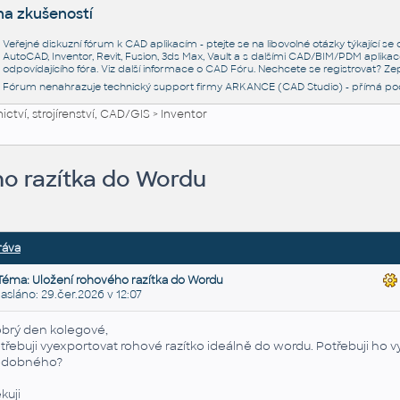
na zkušeností
Veřejné diskuzní fórum k CAD aplikacím - ptejte se na libovolné otázky týkající s
AutoCAD, Inventor, Revit, Fusion, 3ds Max, Vault a s dalšími CAD/BIM/PDM aplikac
odpovídajícího fóra. Viz další informace o
CAD Fóru
. Nechcete se registrovat? Zep
Fórum nenahrazuje technický support firmy ARKANCE (CAD Studio) - přímá po
ctví, strojírenství, CAD/GIS
>
Inventor
ho razítka do Wordu
ráva
Téma: Uložení rohového razítka do Wordu
láno: 29.čer.2026 v 12:07
brý den kolegové,
třebuji vyexportovat rohové razítko ideálně do wordu. Potřebuji ho v
odobného?
kuji