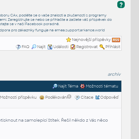
?
e oboru CAx, podělte se o vaše znalosti a zkušenosti s programy
emi. Zaregistrujte se nebo se přihlašte a zašlete váš příspěvek do
tejte se v naší
Facebook poradně
.
dpora pro zákazníky funguje na
emea.support.arkance.world
Nejnovější příspěvky
FAQ
Najít
Události
Registrovat
Přihlásit
archiv
Najít Téma
Možnosti tématu
0
Možnosti příspěvku
Poděkování
Citace
Odpověď
ytisknout na samolepící štítek. Řešil někdo z Vás něco