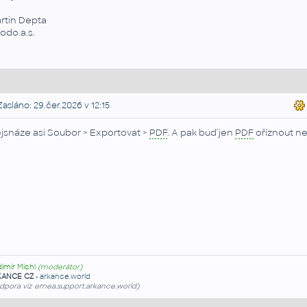
rtin Depta
todo.a.s.
asláno: 29.čer.2026 v 12:15
jsnáze asi Soubor > Exportovat >
PDF
. A pak buď jen
PDF
oříznout n
dimír Michl
(moderátor)
KANCE CZ
-
arkance.world
dpora viz emea.support.arkance.world)