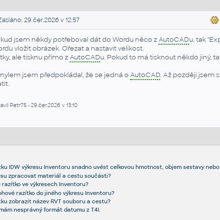
asláno: 29.čer.2026 v 12:57
kud jsem někdy potřeboval dát do Wordu něco z
AutoCAD
u, tak "Ex
rdu vložit obrázek. Ořezat a nastavit velikost.
ítky, ale tisknu přímo z
AutoCAD
u. Pokud to má tisknout někdo jiný, ta
ylem jsem předpokládal, že se jedná o
AutoCAD
. Až později jsem s
tit.
avil Petr75 - 29.čer.2026 v 13:10
tku IDW výkresu Inventoru snadno uvést celkovou hmotnost, objem sestavy nebo
resu zpracovat materiál a cestu součásti?
 razítko ve výkresech Inventoru?
ohové razítko do jiného výkresu Inventoru?
tku zobrazit název RVT souboru a cestu?
 mám nesprávný formát datumu z T4I.