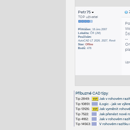
Petr75
Z
TOP uživatel
Po
Wo
Přihlášen:
16.úno.2007
Št
Lokalita:
ČR (JM)
Používám:
--
AutoCAD LT 2026, 2027, Revit
Om
Stav:
Offline
Bodů:
476
pla
Upr
Příbuzné CAD tipy
:
Tip 2849:
Jak v rohovém razí
Tip 10851:
iLogic - jak ve výk
Tip 13126:
Jak vyměnit rohové
Tip 7522:
Jak přenést nové r
Tip 4182:
Jak v rohovém razí
Tip 14563:
V rohovém razítku