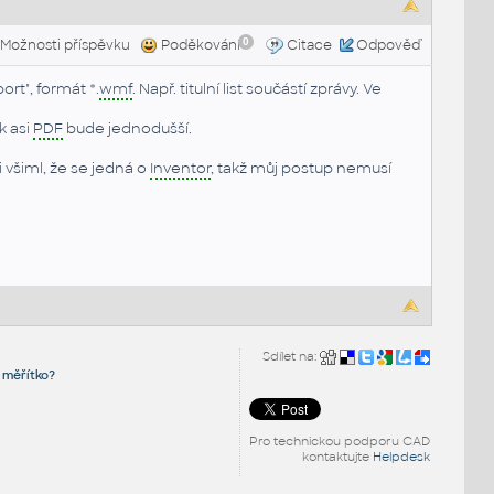
0
Možnosti příspěvku
Poděkování
Citace
Odpověď
port", formát *.
wmf
. Např. titulní list součástí zprávy. Ve
k asi
PDF
bude jednodušší.
i všiml, že se jedná o
Inventor
, takž můj postup nemusí
Sdílet na:
 měřítko?
Pro technickou podporu CAD
kontaktujte
Helpdesk