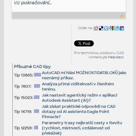
Viz
pokračování...
Sdílet na:
Pro technickou podporu CAD
kontaktujte
Helpdesk
Příbuzné CAD tipy
:
AutoCAD mi hlásí MOŽNOSTIDATBLOKŮ jako
Tip 13865:
neznámý příkaz.
Analýza přímé viditelnosti v členitém
Tip 7807:
terénu.
Jak nastavit agentický režim v aplikaci
Tip 15023:
Autodesk Assistant (AI)?
Jak získat praktické odpovědi na CAD
Tip 14719:
dotazy od AI asistenta Eagle Point
Pinnacle?
Parametry trasy nejkratší cesty v Revitu
Tip 12258:
(rychlost, místnosti, vzdálenost od
překážek)