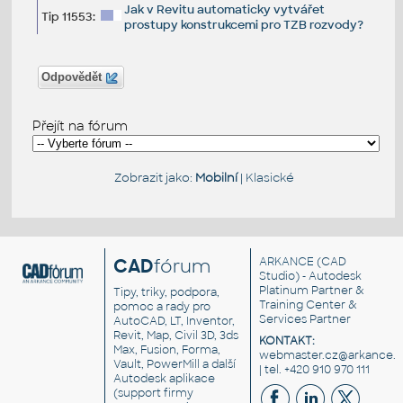
Jak v Revitu automaticky vytvářet
Tip 11553:
prostupy konstrukcemi pro TZB rozvody?
Odpovědět
Přejít na fórum
Zobrazit jako:
Mobilní
|
Klasické
CAD
fórum
ARKANCE
(CAD
Studio) - Autodesk
Platinum Partner &
Tipy, triky, podpora,
Training Center &
pomoc a rady pro
Services Partner
AutoCAD, LT, Inventor,
Revit, Map, Civil 3D, 3ds
KONTAKT:
Max, Fusion, Forma,
webmaster.cz@arkance.w
Vault, PowerMill a další
| tel. +420 910 970 111
Autodesk aplikace
(support firmy