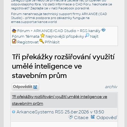
Zaregistrujte se nebo se přihlašte a zašlete váš příspěvek do
odpovídajícího fóra. Viz další informace o
CAD Fóru
. Nechcete se
registrovat? Zeptejte se v naší
Facebook poradně
.
Fórum nenahrazuje technický support firmy ARKANCE (CAD
Studio) - přímá podpora pro zákazníky funguje na
emea.support.arkance.world
Fórum
>
ARKANCE/CAD Studio
>
RSS kanály
Fórum Témata
Nejnovější příspěvky
Najít
Registrovat
Přihlásit
Tři překážky rozšiřování využití
umělé inteligence ve
stavebním prům
archiv
Odpovědět
Tři překážky rozšiřování využití umělé inteligence ve
stavebním prům
ArkanceSystems RSS
25.čer.2026 v 13:50
Citace
Odpověď