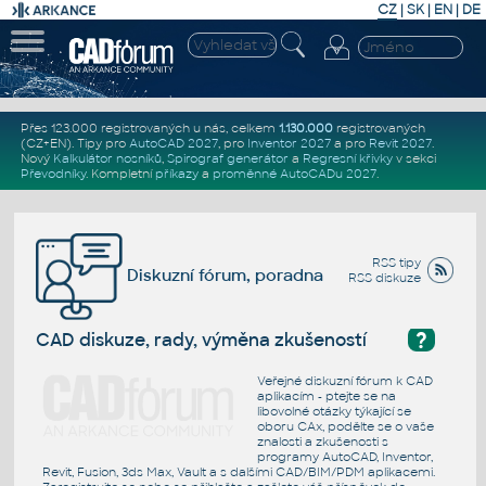
CZ
|
SK
|
EN
|
DE
Přes 123.000 registrovaných u nás, celkem
1.130.000
registrovaných
(CZ+EN)
. Tipy pro
AutoCAD 2027
, pro
Inventor 2027
a pro
Revit 2027
.
Nový
Kalkulátor nosníků
,
Spirograf generátor
a
Regresní křivky
v sekci
Převodníky
.
Kompletní
příkazy
a
proměnné AutoCADu 2027
.
RSS tipy
Diskuzní fórum, poradna
RSS diskuze
?
CAD diskuze, rady, výměna zkušeností
Veřejné diskuzní fórum k CAD
aplikacím - ptejte se na
libovolné otázky týkající se
oboru CAx, podělte se o vaše
znalosti a zkušenosti s
programy AutoCAD, Inventor,
Revit, Fusion, 3ds Max, Vault a s dalšími CAD/BIM/PDM aplikacemi.