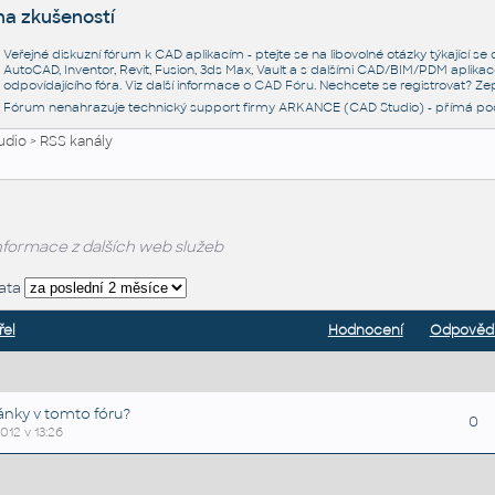
na zkušeností
Veřejné diskuzní fórum k CAD aplikacím - ptejte se na libovolné otázky týkající s
AutoCAD, Inventor, Revit, Fusion, 3ds Max, Vault a s dalšími CAD/BIM/PDM aplikac
odpovídajícího fóra. Viz další informace o
CAD Fóru
. Nechcete se registrovat? Zep
Fórum nenahrazuje technický support firmy ARKANCE (CAD Studio) - přímá po
udio
>
RSS kanály
formace z dalších web služeb
ata
řel
Hodnocení
Odpověd
ánky v tomto fóru?
0
2012 v 13:26