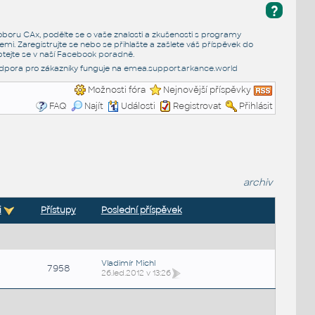
?
e oboru CAx, podělte se o vaše znalosti a zkušenosti s programy
emi. Zaregistrujte se nebo se přihlašte a zašlete váš příspěvek do
tejte se v naší
Facebook poradně
.
dpora pro zákazníky funguje na
emea.support.arkance.world
Možnosti fóra
Nejnovější příspěvky
FAQ
Najít
Události
Registrovat
Přihlásit
archiv
i
Přístupy
Poslední příspěvek
Vladimír Michl
7958
26.led.2012 v 13:26