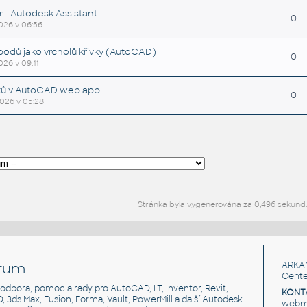
r - Autodesk Assistant
0
2026 v 06:56
bodů jako vrcholů křivky (AutoCAD)
0
026 v 09:11
ků v AutoCAD web app
0
2026 v 05:28
Stránka byla vygenerována za 0,496 sekund
rum
ARKA
Cente
, podpora, pomoc a rady pro AutoCAD, LT, Inventor, Revit,
KONT
3D, 3ds Max, Fusion, Forma, Vault, PowerMill a další Autodesk
webma