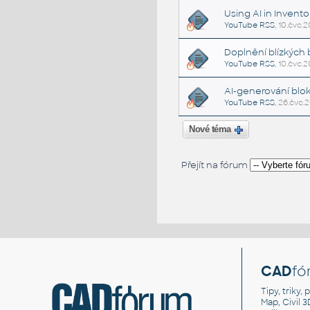
Using AI in Invento
YouTube RSS
, 10.čvc.
Doplnění blízkých 
YouTube RSS
, 10.čvc.2
AI-generování blo
YouTube RSS
, 26.čvc.
Nové téma
Přejít na fórum
CAD
fó
Tipy, triky
Map, Civil 