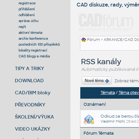
registrace
CAD diskuze, rady, výmě
přihlášení
odhlášení
správa účtu
najít
aktivní témata
archiv konference
Fórum
>
ARKANCE/CAD St
posledních 100 příspěvků
lokality registrací
CAD blogy a média
RSS kanály
TIPY A TRIKY
Automaticky publikované in
DOWNLOAD
Zobraz tém
Nové téma
CAD/BIM bloky
Témata
/
Téma otev
PŘEVODNÍKY
Oznámení
Odkud se berou čl
ŠKOLENÍ/VÝUKA
Vladimír Michl
, 26.led.
VIDEO UKÁZKY
Fórum Témata