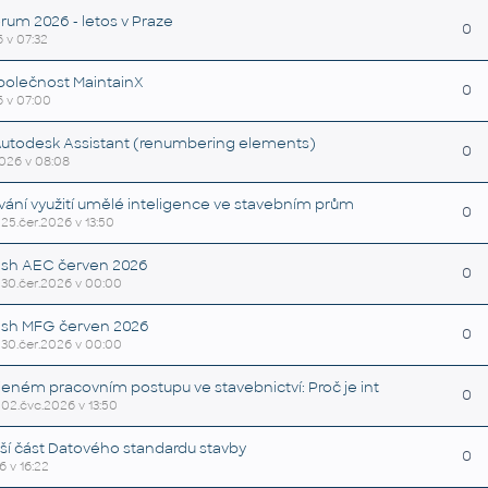
um 2026 - letos v Praze
0
6 v 07:32
polečnost MaintainX
0
6 v 07:00
- Autodesk Assistant (renumbering elements)
0
2026 v 08:08
řování využití umělé inteligence ve stavebním prům
0
, 25.čer.2026 v 13:50
sh AEC červen 2026
0
, 30.čer.2026 v 00:00
sh MFG červen 2026
0
, 30.čer.2026 v 00:00
eném pracovním postupu ve stavebnictví: Proč je int
0
, 02.čvc.2026 v 13:50
ší část Datového standardu stavby
0
6 v 16:22