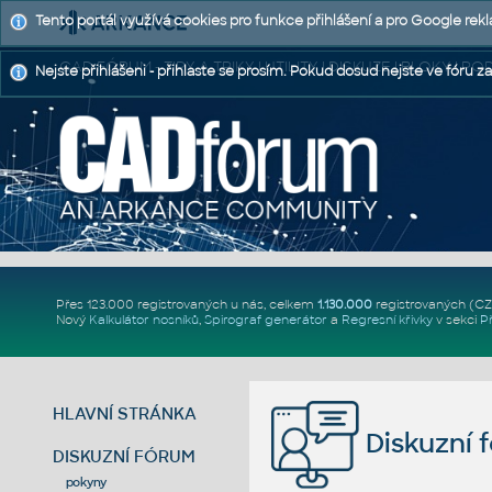
Tento portál využívá cookies pro funkce přihlášení a pro Google rek
CAD FÓRUM - TIPY A TRIKY | UTILITY | DISKUZE | BLOKY |
Nejste přihlášeni - přihlaste se prosím. Pokud dosud nejste ve fóru za
Přes 123.000 registrovaných u nás, celkem
1.130.000
registrovaných (C
Nový
Kalkulátor nosníků
,
Spirograf generátor
a
Regresní křivky
v sekci
P
HLAVNÍ STRÁNKA
Diskuzní 
DISKUZNÍ FÓRUM
pokyny