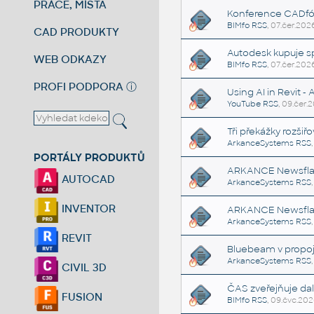
PRÁCE, MÍSTA
Konference CADfór
BIMfo RSS
, 07.čer.202
CAD PRODUKTY
Autodesk kupuje s
WEB ODKAZY
BIMfo RSS
, 07.čer.202
PROFI PODPORA
ⓘ
Using AI in Revit 
YouTube RSS
, 09.čer.
Tři překážky rozši
ArkanceSystems RSS
PORTÁLY PRODUKTŮ
ARKANCE Newsfla
AUTOCAD
ArkanceSystems RSS
INVENTOR
ARKANCE Newsfla
ArkanceSystems RSS
REVIT
Bluebeam v propoj
ArkanceSystems RSS
CIVIL 3D
ČAS zveřejňuje dal
FUSION
BIMfo RSS
, 09.čvc.202