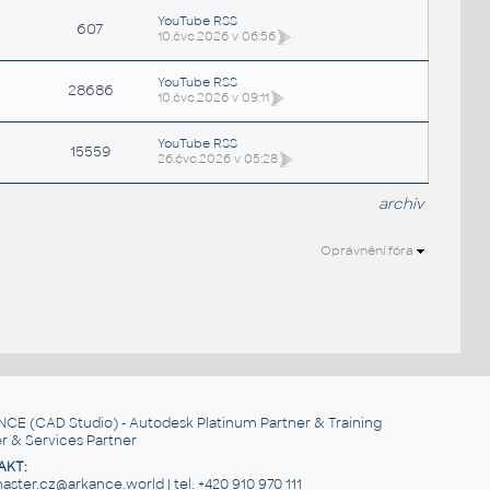
YouTube RSS
607
10.čvc.2026 v 06:56
YouTube RSS
28686
10.čvc.2026 v 09:11
YouTube RSS
15559
26.čvc.2026 v 05:28
archiv
Oprávnění fóra
.
NCE
(CAD Studio) - Autodesk Platinum Partner & Training
r & Services Partner
AKT:
ster.cz@arkance.world | tel. +420 910 970 111