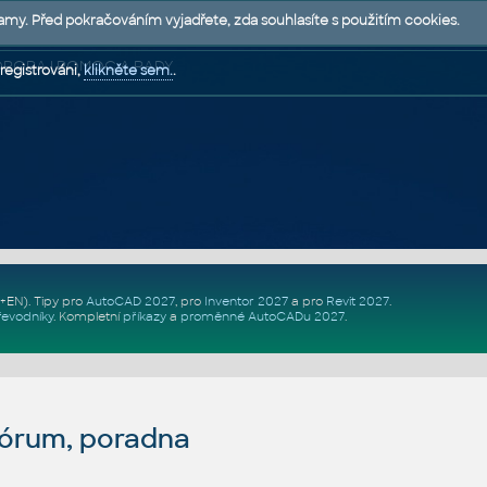
lamy. Před pokračováním vyjadřete, zda souhlasíte s použitím cookies.
 PODPORA | POMOC A RADY
registrováni,
klikněte sem.
.
Z+EN)
. Tipy pro
AutoCAD 2027
, pro
Inventor 2027
a pro
Revit 2027
.
řevodníky
.
Kompletní
příkazy
a
proměnné AutoCADu 2027
.
fórum, poradna