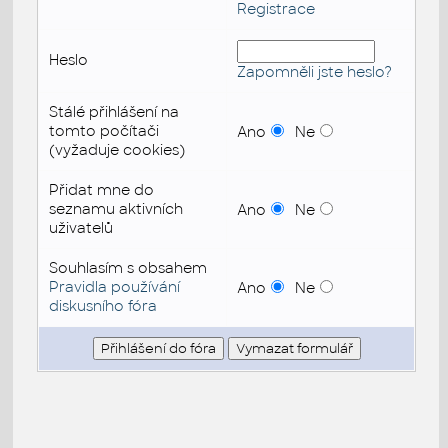
Registrace
Heslo
Zapomněli jste heslo?
Stálé přihlášení na
tomto počítači
Ano
Ne
(vyžaduje cookies)
Přidat mne do
seznamu aktivních
Ano
Ne
uživatelů
Souhlasím s obsahem
Pravidla používání
Ano
Ne
diskusního fóra