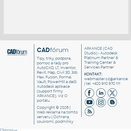
CAD
fórum
ARKANCE
(CAD
Studio) - Autodesk
Platinum Partner &
Tipy, triky, podpora,
Training Center &
pomoc a rady pro
Services Partner
AutoCAD, LT, Inventor,
Revit, Map, Civil 3D, 3ds
KONTAKT:
Max, Fusion, Forma,
webmaster.cz@arkance.w
Vault, PowerMill a další
| tel. +420 910 970 111
Autodesk aplikace
(support firmy
ARKANCE). Viz
O
portálu
.
Copyright © 2026 |
Web reklama
na tomto
serveru |
Ochrana
soukromí, podmínky