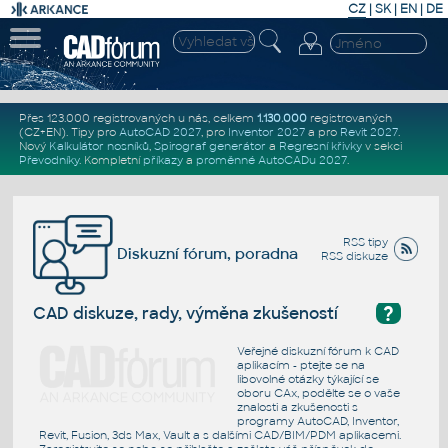
CZ
|
SK
|
EN
|
DE
Přes 123.000 registrovaných u nás, celkem
1.130.000
registrovaných
(CZ+EN)
. Tipy pro
AutoCAD 2027
, pro
Inventor 2027
a pro
Revit 2027
.
Nový
Kalkulátor nosníků
,
Spirograf generátor
a
Regresní křivky
v sekci
Převodníky
.
Kompletní
příkazy
a
proměnné AutoCADu 2027
.
RSS tipy
Diskuzní fórum, poradna
RSS diskuze
?
CAD diskuze, rady, výměna zkušeností
Veřejné diskuzní fórum k CAD
aplikacím - ptejte se na
libovolné otázky týkající se
oboru CAx, podělte se o vaše
znalosti a zkušenosti s
programy AutoCAD, Inventor,
Revit, Fusion, 3ds Max, Vault a s dalšími CAD/BIM/PDM aplikacemi.