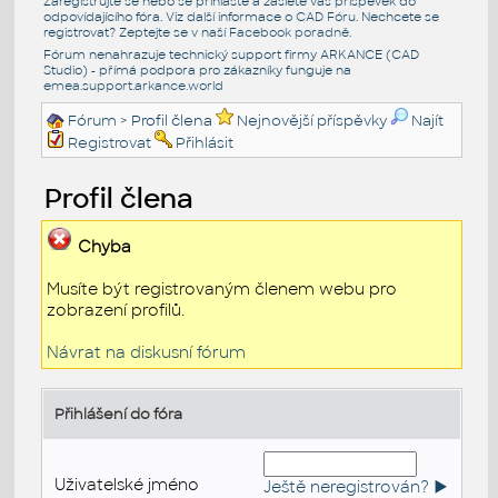
Zaregistrujte se nebo se přihlašte a zašlete váš příspěvek do
odpovídajícího fóra. Viz další informace o
CAD Fóru
. Nechcete se
registrovat? Zeptejte se v naší
Facebook poradně
.
Fórum nenahrazuje technický support firmy ARKANCE (CAD
Studio) - přímá podpora pro zákazníky funguje na
emea.support.arkance.world
Fórum
> Profil člena
Nejnovější příspěvky
Najít
Registrovat
Přihlásit
Profil člena
Chyba
Musíte být registrovaným členem webu pro
zobrazení profilů.
Návrat na diskusní fórum
Přihlášení do fóra
Uživatelské jméno
Ještě neregistrován? ►