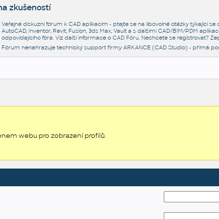
na zkušeností
Veřejné diskuzní fórum k CAD aplikacím - ptejte se na libovolné otázky týkající s
AutoCAD, Inventor, Revit, Fusion, 3ds Max, Vault a s dalšími CAD/BIM/PDM aplikac
odpovídajícího fóra. Viz další informace o
CAD Fóru
. Nechcete se registrovat? Zep
Fórum nenahrazuje technický support firmy ARKANCE (CAD Studio) - přímá po
enem webu pro zobrazení profilů.