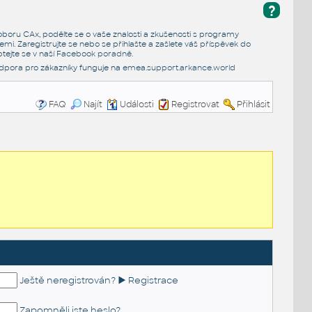
?
e oboru CAx, podělte se o vaše znalosti a zkušenosti s programy
emi. Zaregistrujte se nebo se přihlašte a zašlete váš příspěvek do
tejte se v naší
Facebook poradně
.
dpora pro zákazníky funguje na
emea.support.arkance.world
FAQ
Najít
Události
Registrovat
Přihlásit
Ještě neregistrován? ► Registrace
Zapomněli jste heslo?