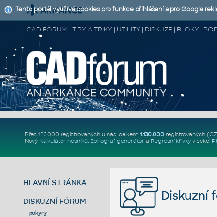
Tento portál využívá cookies pro funkce přihlášení a pro Google rek
CAD FÓRUM - TIPY A TRIKY | UTILITY | DISKUZE | BLOKY |
Přes 123.000 registrovaných u nás, celkem
1.130.000
registrovaných (C
Nový
Kalkulátor nosníků
,
Spirograf generátor
a
Regresní křivky
v sekci
P
HLAVNÍ STRÁNKA
Diskuzní 
DISKUZNÍ FÓRUM
pokyny