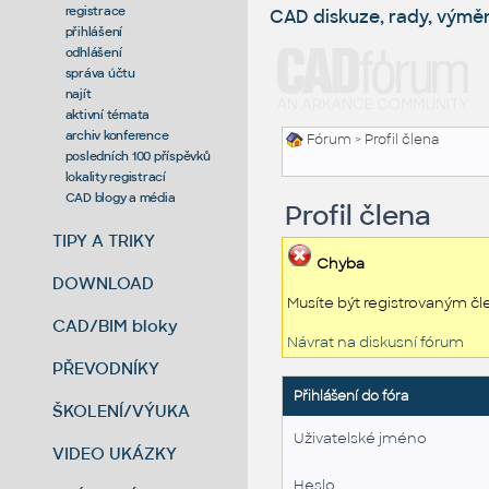
registrace
CAD diskuze, rady, výmě
přihlášení
odhlášení
správa účtu
najít
aktivní témata
archiv konference
Fórum
> Profil člena
posledních 100 příspěvků
lokality registrací
CAD blogy a média
Profil člena
TIPY A TRIKY
Chyba
DOWNLOAD
Musíte být registrovaným čl
CAD/BIM bloky
Návrat na diskusní fórum
PŘEVODNÍKY
Přihlášení do fóra
ŠKOLENÍ/VÝUKA
Uživatelské jméno
VIDEO UKÁZKY
Heslo