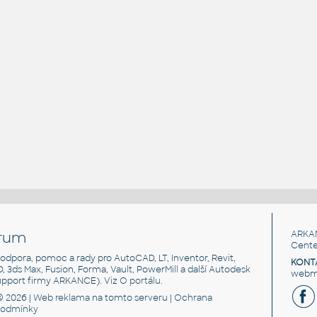
rum
ARKA
Cente
, podpora, pomoc a rady pro AutoCAD, LT, Inventor, Revit,
KONT
3D, 3ds Max, Fusion, Forma, Vault, PowerMill a další Autodesk
webma
support firmy ARKANCE). Viz
O portálu
.
© 2026 |
Web reklama
na tomto serveru |
Ochrana
podmínky