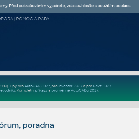
lamy. Před pokračováním vyjadřete, zda souhlasíte s použitím cookies.
 PODPORA | POMOC A RADY
Z+EN)
. Tipy pro
AutoCAD 2027
, pro
Inventor 2027
a pro
Revit 2027
.
řevodníky
.
Kompletní
příkazy
a
proměnné AutoCADu 2027
.
fórum, poradna