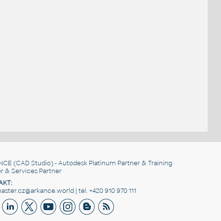
NCE
(CAD Studio) - Autodesk Platinum Partner & Training
r & Services Partner
AKT:
ster.cz@arkance.world | tel. +420 910 970 111