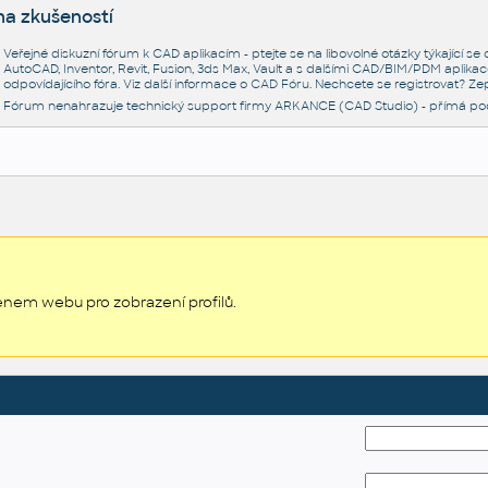
na zkušeností
Veřejné diskuzní fórum k CAD aplikacím - ptejte se na libovolné otázky týkající s
AutoCAD, Inventor, Revit, Fusion, 3ds Max, Vault a s dalšími CAD/BIM/PDM aplikac
odpovídajícího fóra. Viz další informace o
CAD Fóru
. Nechcete se registrovat? Zep
Fórum nenahrazuje technický support firmy ARKANCE (CAD Studio) - přímá po
enem webu pro zobrazení profilů.