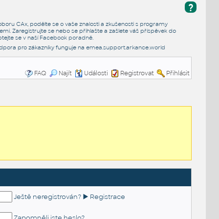
?
e oboru CAx, podělte se o vaše znalosti a zkušenosti s programy
emi. Zaregistrujte se nebo se přihlašte a zašlete váš příspěvek do
tejte se v naší
Facebook poradně
.
dpora pro zákazníky funguje na
emea.support.arkance.world
FAQ
Najít
Události
Registrovat
Přihlásit
Ještě neregistrován? ► Registrace
Zapomněli jste heslo?