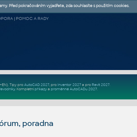
lamy. Před pokračováním vyjadřete, zda souhlasíte s použitím cookies.
 PODPORA | POMOC A RADY
Z+EN)
. Tipy pro
AutoCAD 2027
, pro
Inventor 2027
a pro
Revit 2027
.
řevodníky
.
Kompletní
příkazy
a
proměnné AutoCADu 2027
.
fórum, poradna