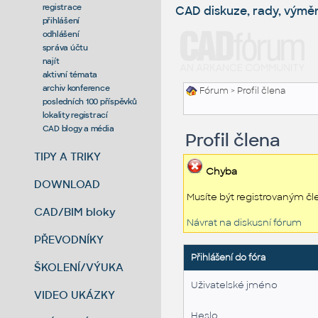
registrace
CAD diskuze, rady, výmě
přihlášení
odhlášení
správa účtu
najít
aktivní témata
archiv konference
Fórum
> Profil člena
posledních 100 příspěvků
lokality registrací
CAD blogy a média
Profil člena
TIPY A TRIKY
Chyba
DOWNLOAD
Musíte být registrovaným čl
CAD/BIM bloky
Návrat na diskusní fórum
PŘEVODNÍKY
Přihlášení do fóra
ŠKOLENÍ/VÝUKA
Uživatelské jméno
VIDEO UKÁZKY
Heslo