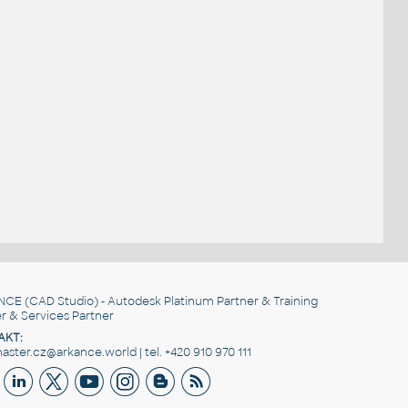
NCE
(CAD Studio) - Autodesk Platinum Partner & Training
r & Services Partner
AKT:
ster.cz@arkance.world | tel. +420 910 970 111