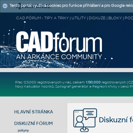
Tento portál využívá cookies pro funkce přihlášení a pro Google rek
CAD FÓRUM - TIPY A TRIKY | UTILITY | DISKUZE | BLOKY |
Přes 123.000 registrovaných u nás, celkem
1.130.000
registrovaných (C
Nový
Kalkulátor nosníků
,
Spirograf generátor
a
Regresní křivky
v sekci
P
HLAVNÍ STRÁNKA
Diskuzní 
DISKUZNÍ FÓRUM
pokyny