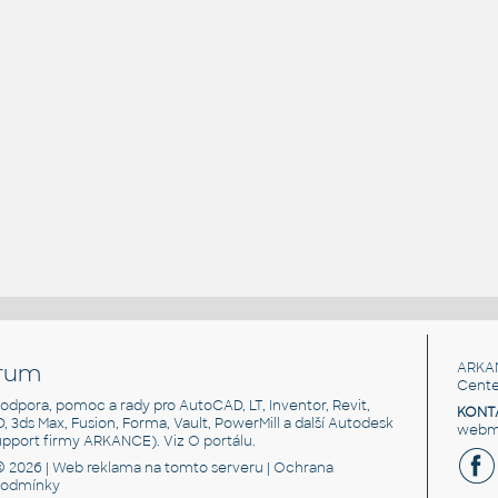
rum
ARKA
Cente
, podpora, pomoc a rady pro AutoCAD, LT, Inventor, Revit,
KONT
3D, 3ds Max, Fusion, Forma, Vault, PowerMill a další Autodesk
webma
support firmy ARKANCE). Viz
O portálu
.
© 2026 |
Web reklama
na tomto serveru |
Ochrana
podmínky