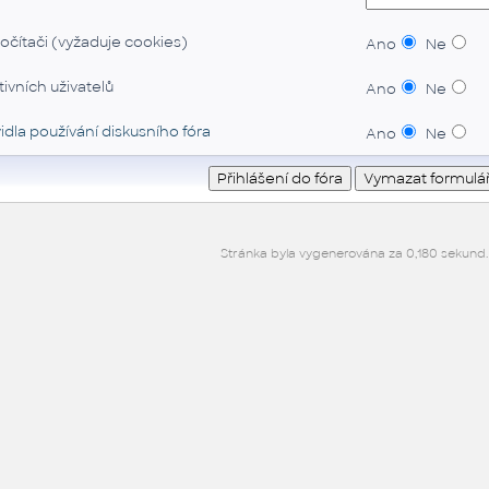
očítači (vyžaduje cookies)
Ano
Ne
ivních uživatelů
Ano
Ne
idla používání diskusního fóra
Ano
Ne
Stránka byla vygenerována za 0,180 sekund.