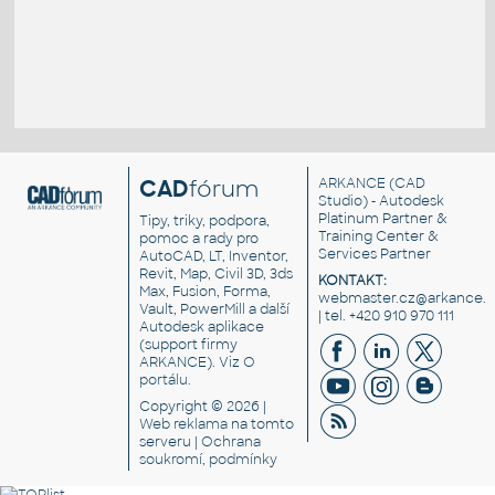
CAD
fórum
ARKANCE
(CAD
Studio) - Autodesk
Platinum Partner &
Tipy, triky, podpora,
Training Center &
pomoc a rady pro
Services Partner
AutoCAD, LT, Inventor,
Revit, Map, Civil 3D, 3ds
KONTAKT:
Max, Fusion, Forma,
webmaster.cz@arkance.w
Vault, PowerMill a další
| tel. +420 910 970 111
Autodesk aplikace
(support firmy
ARKANCE). Viz
O
portálu
.
Copyright © 2026 |
Web reklama
na tomto
serveru |
Ochrana
soukromí, podmínky