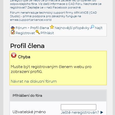
Zaregistrujte se nebo se přihlašte a zašlete váš příspěvek do
odpovídajícího fóra. Viz další informace o
CAD Fóru
. Nechcete se
registrovat? Zeptejte se v naší
Facebook poradně
.
Fórum nenahrazuje technický support firmy ARKANCE (CAD
Studio) - přímá podpora pro zákazníky funguje na
emea.support.arkance.world
Fórum
> Profil člena
Nejnovější příspěvky
Najít
Registrovat
Přihlásit
Profil člena
Chyba
Musíte být registrovaným členem webu pro
zobrazení profilů.
Návrat na diskusní fórum
Přihlášení do fóra
Uživatelské jméno
Ještě neregistrován? ►