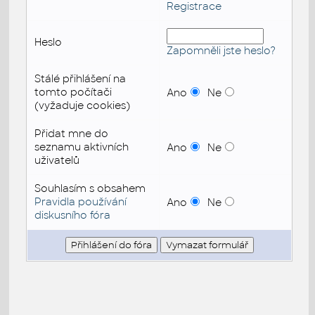
Registrace
Heslo
Zapomněli jste heslo?
Stálé přihlášení na
tomto počítači
Ano
Ne
(vyžaduje cookies)
Přidat mne do
seznamu aktivních
Ano
Ne
uživatelů
Souhlasím s obsahem
Pravidla používání
Ano
Ne
diskusního fóra