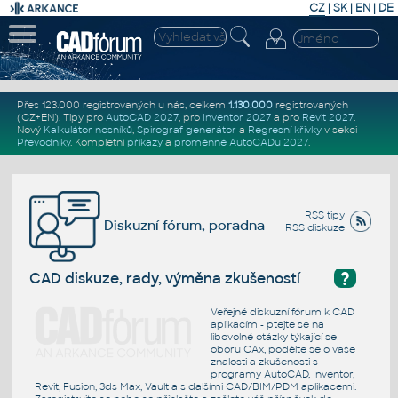
CZ
|
SK
|
EN
|
DE
Přes 123.000 registrovaných u nás, celkem
1.130.000
registrovaných
(CZ+EN)
. Tipy pro
AutoCAD 2027
, pro
Inventor 2027
a pro
Revit 2027
.
Nový
Kalkulátor nosníků
,
Spirograf generátor
a
Regresní křivky
v sekci
Převodníky
.
Kompletní
příkazy
a
proměnné AutoCADu 2027
.
RSS tipy
Diskuzní fórum, poradna
RSS diskuze
?
CAD diskuze, rady, výměna zkušeností
Veřejné diskuzní fórum k CAD
aplikacím - ptejte se na
libovolné otázky týkající se
oboru CAx, podělte se o vaše
znalosti a zkušenosti s
programy AutoCAD, Inventor,
Revit, Fusion, 3ds Max, Vault a s dalšími CAD/BIM/PDM aplikacemi.