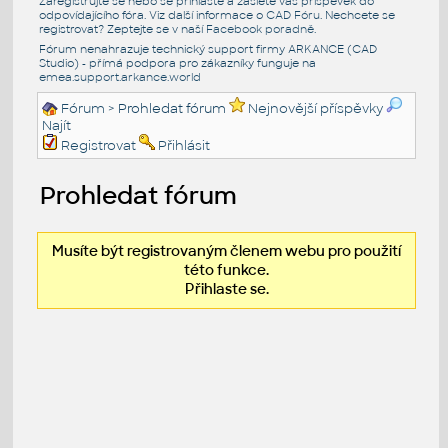
Zaregistrujte se nebo se přihlašte a zašlete váš příspěvek do
odpovídajícího fóra. Viz další informace o
CAD Fóru
. Nechcete se
registrovat? Zeptejte se v naší
Facebook poradně
.
Fórum nenahrazuje technický support firmy ARKANCE (CAD
Studio) - přímá podpora pro zákazníky funguje na
emea.support.arkance.world
Fórum
> Prohledat fórum
Nejnovější příspěvky
Najít
Registrovat
Přihlásit
Prohledat fórum
Musíte být registrovaným členem webu pro použití
této funkce.
Přihlaste se.