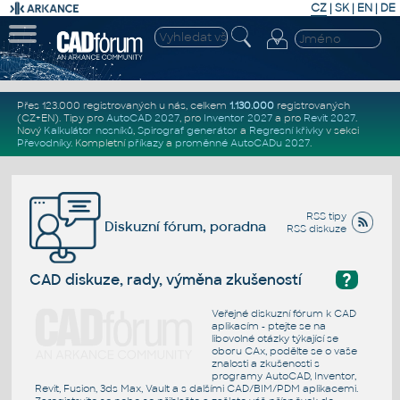
CZ
|
SK
|
EN
|
DE
Přes 123.000 registrovaných u nás, celkem
1.130.000
registrovaných
(CZ+EN)
. Tipy pro
AutoCAD 2027
, pro
Inventor 2027
a pro
Revit 2027
.
Nový
Kalkulátor nosníků
,
Spirograf generátor
a
Regresní křivky
v sekci
Převodníky
.
Kompletní
příkazy
a
proměnné AutoCADu 2027
.
RSS tipy
Diskuzní fórum, poradna
RSS diskuze
?
CAD diskuze, rady, výměna zkušeností
Veřejné diskuzní fórum k CAD
aplikacím - ptejte se na
libovolné otázky týkající se
oboru CAx, podělte se o vaše
znalosti a zkušenosti s
programy AutoCAD, Inventor,
Revit, Fusion, 3ds Max, Vault a s dalšími CAD/BIM/PDM aplikacemi.