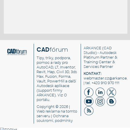
CAD
fórum
ARKANCE
(CAD
Studio) - Autodesk
Platinum Partner &
Tipy, triky, podpora,
Training Center &
pomoc a rady pro
Services Partner
AutoCAD, LT, Inventor,
Revit, Map, Civil 3D, 3ds
KONTAKT:
Max, Fusion, Forma,
webmaster.cz@arkance.w
Vault, PowerMill a další
| tel. +420 910 970 111
Autodesk aplikace
(support firmy
ARKANCE). Viz
O
portálu
.
Copyright © 2026 |
Web reklama
na tomto
serveru |
Ochrana
soukromí, podmínky