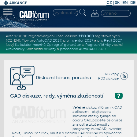
CZ
|
SK
|
EN
|
DE
Přes 123.000 registrovaných u nás, celkem
1.130.000
registrovaných
(CZ+EN)
. Tipy pro
AutoCAD 2027
, pro
Inventor 2027
a pro
Revit 2027
.
Nový
Kalkulátor nosníků
,
Spirograf generátor
a
Regresní křivky
v sekci
Převodníky
.
Kompletní
příkazy
a
proměnné AutoCADu 2027
.
RSS tipy
Diskuzní fórum, poradna
RSS diskuze
?
CAD diskuze, rady, výměna zkušeností
Veřejné diskuzní fórum k CAD
aplikacím - ptejte se na
libovolné otázky týkající se
oboru CAx, podělte se o vaše
znalosti a zkušenosti s
programy AutoCAD, Inventor,
Revit, Fusion, 3ds Max, Vault a s dalšími CAD/BIM/PDM aplikacemi.