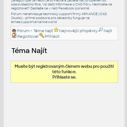
Zaregistrujte se nebo se přihlašte a zašlete váš příspěvek do
odpovídajícího fóra. Viz další informace o
CAD Fóru
. Nechcete se
registrovat? Zeptejte se v naší
Facebook poradně
.
Fórum nenahrazuje technický support firmy ARKANCE (CAD
Studio) - přímá podpora pro zákazníky funguje na
emea.support.arkance.world
Fórum
> Téma Najít
Nejnovější příspěvky
Najít
Registrovat
Přihlásit
Téma Najít
Musíte být registrovaným členem webu pro použití
této funkce.
Přihlaste se.