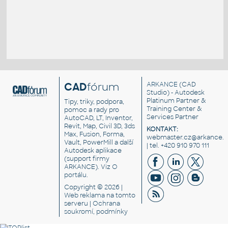
CAD
fórum
ARKANCE
(CAD
Studio) - Autodesk
Platinum Partner &
Tipy, triky, podpora,
Training Center &
pomoc a rady pro
Services Partner
AutoCAD, LT, Inventor,
Revit, Map, Civil 3D, 3ds
KONTAKT:
Max, Fusion, Forma,
webmaster.cz@arkance.w
Vault, PowerMill a další
| tel. +420 910 970 111
Autodesk aplikace
(support firmy
ARKANCE). Viz
O
portálu
.
Copyright © 2026 |
Web reklama
na tomto
serveru |
Ochrana
soukromí, podmínky