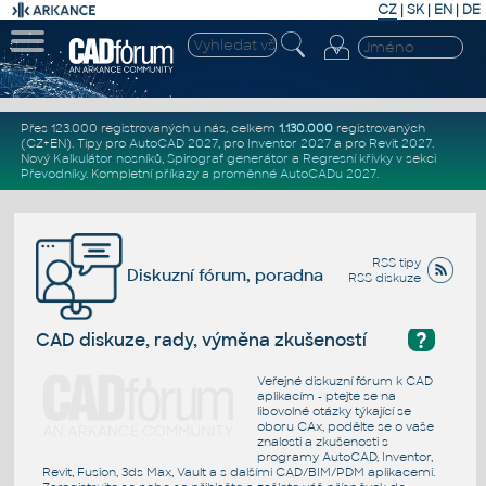
CZ
|
SK
|
EN
|
DE
Přes 123.000 registrovaných u nás, celkem
1.130.000
registrovaných
(CZ+EN)
. Tipy pro
AutoCAD 2027
, pro
Inventor 2027
a pro
Revit 2027
.
Nový
Kalkulátor nosníků
,
Spirograf generátor
a
Regresní křivky
v sekci
Převodníky
.
Kompletní
příkazy
a
proměnné AutoCADu 2027
.
RSS tipy
Diskuzní fórum, poradna
RSS diskuze
?
CAD diskuze, rady, výměna zkušeností
Veřejné diskuzní fórum k CAD
aplikacím - ptejte se na
libovolné otázky týkající se
oboru CAx, podělte se o vaše
znalosti a zkušenosti s
programy AutoCAD, Inventor,
Revit, Fusion, 3ds Max, Vault a s dalšími CAD/BIM/PDM aplikacemi.