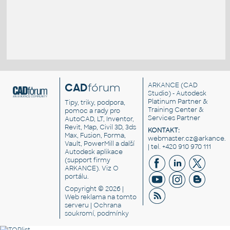
CAD
fórum
ARKANCE
(CAD
Studio) - Autodesk
Platinum Partner &
Tipy, triky, podpora,
Training Center &
pomoc a rady pro
Services Partner
AutoCAD, LT, Inventor,
Revit, Map, Civil 3D, 3ds
KONTAKT:
Max, Fusion, Forma,
webmaster.cz@arkance.w
Vault, PowerMill a další
| tel. +420 910 970 111
Autodesk aplikace
(support firmy
ARKANCE). Viz
O
portálu
.
Copyright © 2026 |
Web reklama
na tomto
serveru |
Ochrana
soukromí, podmínky