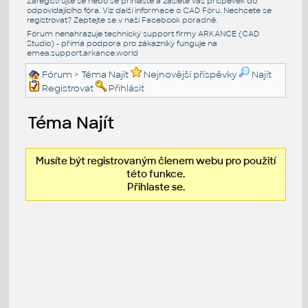
Zaregistrujte se nebo se přihlašte a zašlete váš příspěvek do
odpovídajícího fóra. Viz další informace o
CAD Fóru
. Nechcete se
registrovat? Zeptejte se v naší
Facebook poradně
.
Fórum nenahrazuje technický support firmy ARKANCE (CAD
Studio) - přímá podpora pro zákazníky funguje na
emea.support.arkance.world
Fórum
> Téma Najít
Nejnovější příspěvky
Najít
Registrovat
Přihlásit
Téma Najít
Musíte být registrovaným členem webu pro použití
této funkce.
Přihlaste se.