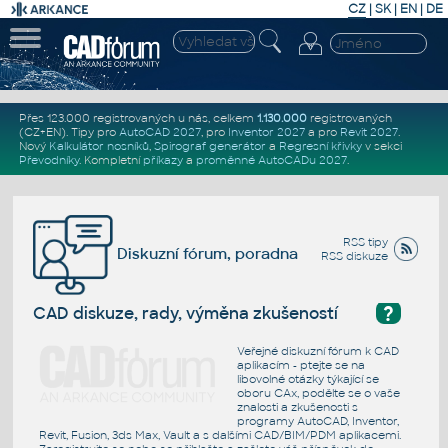
CZ
|
SK
|
EN
|
DE
Přes 123.000 registrovaných u nás, celkem
1.130.000
registrovaných
(CZ+EN)
. Tipy pro
AutoCAD 2027
, pro
Inventor 2027
a pro
Revit 2027
.
Nový
Kalkulátor nosníků
,
Spirograf generátor
a
Regresní křivky
v sekci
Převodníky
.
Kompletní
příkazy
a
proměnné AutoCADu 2027
.
RSS tipy
Diskuzní fórum, poradna
RSS diskuze
?
CAD diskuze, rady, výměna zkušeností
Veřejné diskuzní fórum k CAD
aplikacím - ptejte se na
libovolné otázky týkající se
oboru CAx, podělte se o vaše
znalosti a zkušenosti s
programy AutoCAD, Inventor,
Revit, Fusion, 3ds Max, Vault a s dalšími CAD/BIM/PDM aplikacemi.