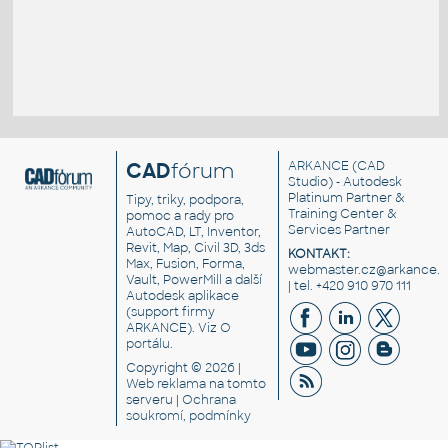
CAD
fórum
ARKANCE
(CAD
Studio) - Autodesk
Platinum Partner &
Tipy, triky, podpora,
Training Center &
pomoc a rady pro
Services Partner
AutoCAD, LT, Inventor,
Revit, Map, Civil 3D, 3ds
KONTAKT:
Max, Fusion, Forma,
webmaster.cz@arkance.w
Vault, PowerMill a další
| tel. +420 910 970 111
Autodesk aplikace
(support firmy
ARKANCE). Viz
O
portálu
.
Copyright © 2026 |
Web reklama
na tomto
serveru |
Ochrana
soukromí, podmínky