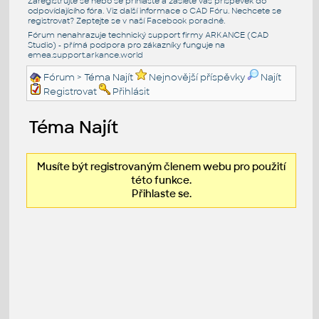
Zaregistrujte se nebo se přihlašte a zašlete váš příspěvek do
odpovídajícího fóra. Viz další informace o
CAD Fóru
. Nechcete se
registrovat? Zeptejte se v naší
Facebook poradně
.
Fórum nenahrazuje technický support firmy ARKANCE (CAD
Studio) - přímá podpora pro zákazníky funguje na
emea.support.arkance.world
Fórum
> Téma Najít
Nejnovější příspěvky
Najít
Registrovat
Přihlásit
Téma Najít
Musíte být registrovaným členem webu pro použití
této funkce.
Přihlaste se.