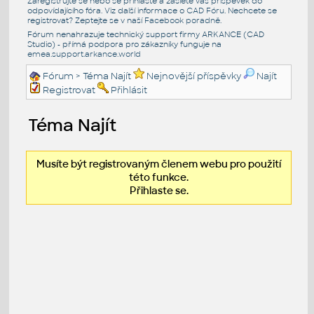
Zaregistrujte se nebo se přihlašte a zašlete váš příspěvek do
odpovídajícího fóra. Viz další informace o
CAD Fóru
. Nechcete se
registrovat? Zeptejte se v naší
Facebook poradně
.
Fórum nenahrazuje technický support firmy ARKANCE (CAD
Studio) - přímá podpora pro zákazníky funguje na
emea.support.arkance.world
Fórum
> Téma Najít
Nejnovější příspěvky
Najít
Registrovat
Přihlásit
Téma Najít
Musíte být registrovaným členem webu pro použití
této funkce.
Přihlaste se.