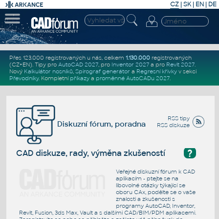
CZ
|
SK
|
EN
|
DE
Přes 123.000 registrovaných u nás, celkem
1.130.000
registrovaných
(CZ+EN)
. Tipy pro
AutoCAD 2027
, pro
Inventor 2027
a pro
Revit 2027
.
Nový
Kalkulátor nosníků
,
Spirograf generátor
a
Regresní křivky
v sekci
Převodníky
.
Kompletní
příkazy
a
proměnné AutoCADu 2027
.
RSS tipy
Diskuzní fórum, poradna
RSS diskuze
?
CAD diskuze, rady, výměna zkušeností
Veřejné diskuzní fórum k CAD
aplikacím - ptejte se na
libovolné otázky týkající se
oboru CAx, podělte se o vaše
znalosti a zkušenosti s
programy AutoCAD, Inventor,
Revit, Fusion, 3ds Max, Vault a s dalšími CAD/BIM/PDM aplikacemi.