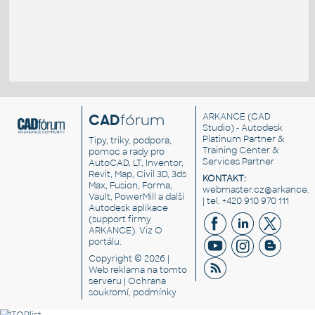
CAD
fórum
ARKANCE
(CAD
Studio) - Autodesk
Platinum Partner &
Tipy, triky, podpora,
Training Center &
pomoc a rady pro
Services Partner
AutoCAD, LT, Inventor,
Revit, Map, Civil 3D, 3ds
KONTAKT:
Max, Fusion, Forma,
webmaster.cz@arkance.w
Vault, PowerMill a další
| tel. +420 910 970 111
Autodesk aplikace
(support firmy
ARKANCE). Viz
O
portálu
.
Copyright © 2026 |
Web reklama
na tomto
serveru |
Ochrana
soukromí, podmínky