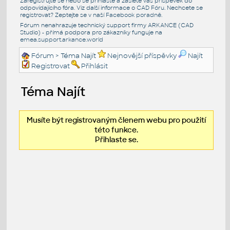
Zaregistrujte se nebo se přihlašte a zašlete váš příspěvek do
odpovídajícího fóra. Viz další informace o
CAD Fóru
. Nechcete se
registrovat? Zeptejte se v naší
Facebook poradně
.
Fórum nenahrazuje technický support firmy ARKANCE (CAD
Studio) - přímá podpora pro zákazníky funguje na
emea.support.arkance.world
Fórum
> Téma Najít
Nejnovější příspěvky
Najít
Registrovat
Přihlásit
Téma Najít
Musíte být registrovaným členem webu pro použití
této funkce.
Přihlaste se.