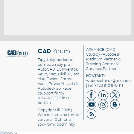
CAD
fórum
ARKANCE
(CAD
Studio) - Autodesk
Platinum Partner &
Tipy, triky, podpora,
Training Center &
pomoc a rady pro
Services Partner
AutoCAD, LT, Inventor,
Revit, Map, Civil 3D, 3ds
KONTAKT:
Max, Fusion, Forma,
webmaster.cz@arkance.w
Vault, PowerMill a další
| tel. +420 910 970 111
Autodesk aplikace
(support firmy
ARKANCE). Viz
O
portálu
.
Copyright © 2026 |
Web reklama
na tomto
serveru |
Ochrana
soukromí, podmínky