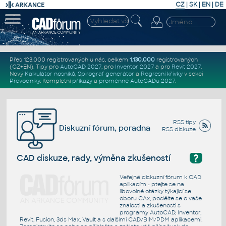
CZ
|
SK
|
EN
|
DE
Přes 123.000 registrovaných u nás, celkem
1.130.000
registrovaných
(CZ+EN)
. Tipy pro
AutoCAD 2027
, pro
Inventor 2027
a pro
Revit 2027
.
Nový
Kalkulátor nosníků
,
Spirograf generátor
a
Regresní křivky
v sekci
Převodníky
.
Kompletní
příkazy
a
proměnné AutoCADu 2027
.
RSS tipy
Diskuzní fórum, poradna
RSS diskuze
?
CAD diskuze, rady, výměna zkušeností
Veřejné diskuzní fórum k CAD
aplikacím - ptejte se na
libovolné otázky týkající se
oboru CAx, podělte se o vaše
znalosti a zkušenosti s
programy AutoCAD, Inventor,
Revit, Fusion, 3ds Max, Vault a s dalšími CAD/BIM/PDM aplikacemi.