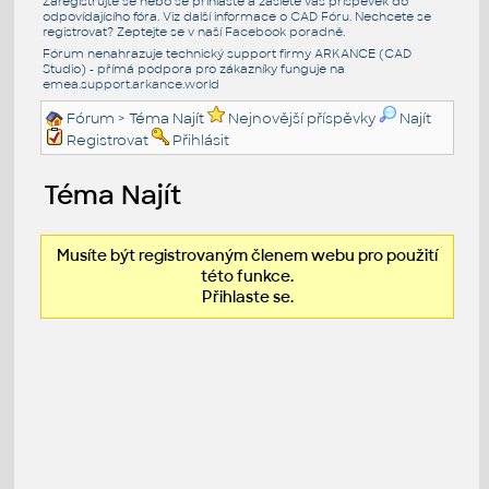
Zaregistrujte se nebo se přihlašte a zašlete váš příspěvek do
odpovídajícího fóra. Viz další informace o
CAD Fóru
. Nechcete se
registrovat? Zeptejte se v naší
Facebook poradně
.
Fórum nenahrazuje technický support firmy ARKANCE (CAD
Studio) - přímá podpora pro zákazníky funguje na
emea.support.arkance.world
Fórum
> Téma Najít
Nejnovější příspěvky
Najít
Registrovat
Přihlásit
Téma Najít
Musíte být registrovaným členem webu pro použití
této funkce.
Přihlaste se.