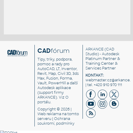
CAD
fórum
ARKANCE
(CAD
Studio) - Autodesk
Platinum Partner &
Tipy, triky, podpora,
Training Center &
pomoc a rady pro
Services Partner
AutoCAD, LT, Inventor,
Revit, Map, Civil 3D, 3ds
KONTAKT:
Max, Fusion, Forma,
webmaster.cz@arkance.w
Vault, PowerMill a další
| tel. +420 910 970 111
Autodesk aplikace
(support firmy
ARKANCE). Viz
O
portálu
.
Copyright © 2026 |
Web reklama
na tomto
serveru |
Ochrana
soukromí, podmínky