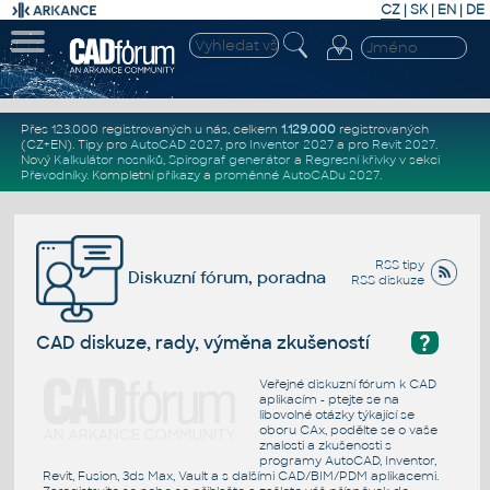
CZ
|
SK
|
EN
|
DE
Přes 123.000 registrovaných u nás, celkem
1.129.000
registrovaných
(CZ+EN)
. Tipy pro
AutoCAD 2027
, pro
Inventor 2027
a pro
Revit 2027
.
Nový
Kalkulátor nosníků
,
Spirograf generátor
a
Regresní křivky
v sekci
Převodníky
.
Kompletní
příkazy
a
proměnné AutoCADu 2027
.
RSS tipy
Diskuzní fórum, poradna
RSS diskuze
?
CAD diskuze, rady, výměna zkušeností
Veřejné diskuzní fórum k CAD
aplikacím - ptejte se na
libovolné otázky týkající se
oboru CAx, podělte se o vaše
znalosti a zkušenosti s
programy AutoCAD, Inventor,
Revit, Fusion, 3ds Max, Vault a s dalšími CAD/BIM/PDM aplikacemi.