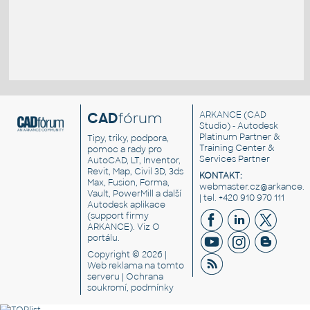
CAD
fórum
ARKANCE
(CAD
Studio) - Autodesk
Platinum Partner &
Tipy, triky, podpora,
Training Center &
pomoc a rady pro
Services Partner
AutoCAD, LT, Inventor,
Revit, Map, Civil 3D, 3ds
KONTAKT:
Max, Fusion, Forma,
webmaster.cz@arkance.w
Vault, PowerMill a další
| tel. +420 910 970 111
Autodesk aplikace
(support firmy
ARKANCE). Viz
O
portálu
.
Copyright © 2026 |
Web reklama
na tomto
serveru |
Ochrana
soukromí, podmínky