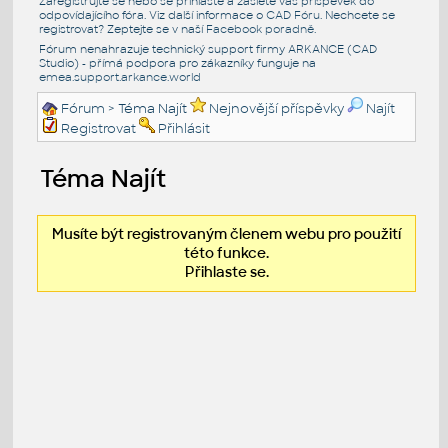
Zaregistrujte se nebo se přihlašte a zašlete váš příspěvek do
odpovídajícího fóra. Viz další informace o
CAD Fóru
. Nechcete se
registrovat? Zeptejte se v naší
Facebook poradně
.
Fórum nenahrazuje technický support firmy ARKANCE (CAD
Studio) - přímá podpora pro zákazníky funguje na
emea.support.arkance.world
Fórum
> Téma Najít
Nejnovější příspěvky
Najít
Registrovat
Přihlásit
Téma Najít
Musíte být registrovaným členem webu pro použití
této funkce.
Přihlaste se.