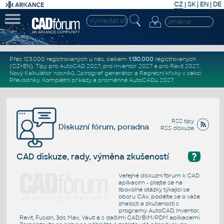
CZ
|
SK
|
EN
|
DE
Přes 123.000 registrovaných u nás, celkem
1.130.000
registrovaných
(CZ+EN)
. Tipy pro
AutoCAD 2027
, pro
Inventor 2027
a pro
Revit 2027
.
Nový
Kalkulátor nosníků
,
Spirograf generátor
a
Regresní křivky
v sekci
Převodníky
.
Kompletní
příkazy
a
proměnné AutoCADu 2027
.
RSS tipy
Diskuzní fórum, poradna
RSS diskuze
?
CAD diskuze, rady, výměna zkušeností
Veřejné diskuzní fórum k CAD
aplikacím - ptejte se na
libovolné otázky týkající se
oboru CAx, podělte se o vaše
znalosti a zkušenosti s
programy AutoCAD, Inventor,
Revit, Fusion, 3ds Max, Vault a s dalšími CAD/BIM/PDM aplikacemi.