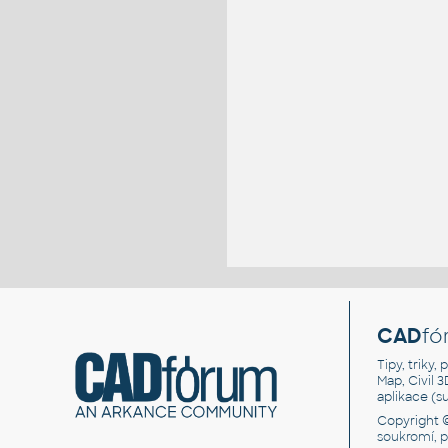
CAD
fó
Tipy, triky
Map, Civil 
aplikace (
Copyright 
soukromí, 