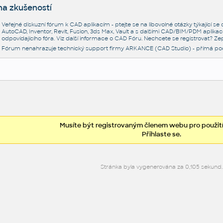
na zkušeností
Veřejné diskuzní fórum k CAD aplikacím - ptejte se na libovolné otázky týkající s
AutoCAD, Inventor, Revit, Fusion, 3ds Max, Vault a s dalšími CAD/BIM/PDM aplikac
odpovídajícího fóra. Viz další informace o
CAD Fóru
. Nechcete se registrovat? Zep
Fórum nenahrazuje technický support firmy ARKANCE (CAD Studio) - přímá po
Musíte být registrovaným členem webu pro použití
Přihlaste se.
Stránka byla vygenerována za 0,105 sekund.