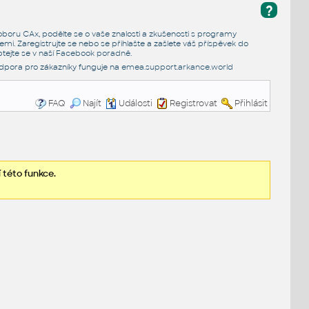
?
e oboru CAx, podělte se o vaše znalosti a zkušenosti s programy
emi. Zaregistrujte se nebo se přihlašte a zašlete váš příspěvek do
tejte se v naší
Facebook poradně
.
dpora pro zákazníky funguje na
emea.support.arkance.world
FAQ
Najít
Události
Registrovat
Přihlásit
 této funkce.