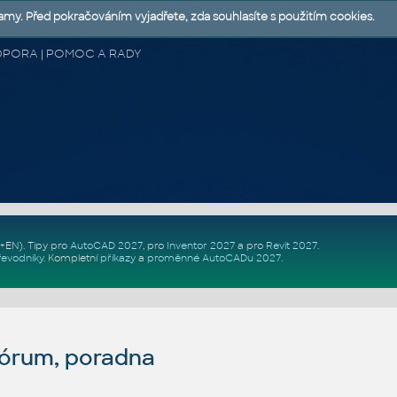
lamy. Před pokračováním vyjadřete, zda souhlasíte s použitím cookies.
 PODPORA | POMOC A RADY
Z+EN)
. Tipy pro
AutoCAD 2027
, pro
Inventor 2027
a pro
Revit 2027
.
řevodníky
.
Kompletní
příkazy
a
proměnné AutoCADu 2027
.
fórum, poradna