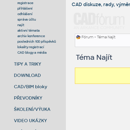
registrace
CAD diskuze, rady, výmě
přihlášení
odhlášení
správa účtu
najít
aktivní témata
archiv konference
Fórum
> Téma Najít
posledních 100 příspěvků
lokality registrací
CAD blogy a média
Téma Najít
TIPY A TRIKY
DOWNLOAD
CAD/BIM bloky
PŘEVODNÍKY
ŠKOLENÍ/VÝUKA
VIDEO UKÁZKY