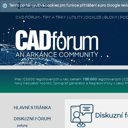
Tento portál využívá cookies pro funkce přihlášení a pro Google rek
CAD FÓRUM - TIPY A TRIKY | UTILITY | DISKUZE | BLOKY |
Přes 123.000 registrovaných u nás, celkem
1.130.000
registrovaných (C
Nový
Kalkulátor nosníků
,
Spirograf generátor
a
Regresní křivky
v sekci
P
HLAVNÍ STRÁNKA
Diskuzní 
DISKUZNÍ FÓRUM
pokyny