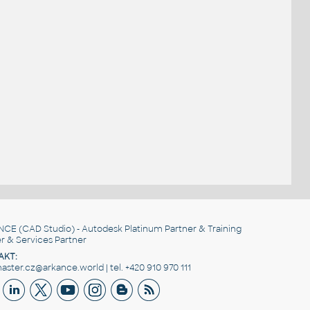
NCE
(CAD Studio) - Autodesk Platinum Partner & Training
r & Services Partner
AKT:
ster.cz@arkance.world | tel. +420 910 970 111