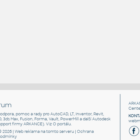
rum
ARKA
Cente
, podpora, pomoc a rady pro AutoCAD, LT, Inventor, Revit,
KONT
3D, 3ds Max, Fusion, Forma, Vault, PowerMill a další Autodesk
webma
support firmy ARKANCE). Viz
O portálu
.
© 2026 |
Web reklama
na tomto serveru |
Ochrana
podmínky