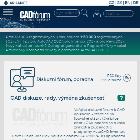
CZ
|
SK
|
EN
|
DE
Přes 123.000 registrovaných u nás, celkem
1.130.000
registrovaných
(CZ+EN)
. Tipy pro
AutoCAD 2027
, pro
Inventor 2027
a pro
Revit 2027
.
Nový
Kalkulátor nosníků
,
Spirograf generátor
a
Regresní křivky
v sekci
Převodníky
.
Kompletní
příkazy
a
proměnné AutoCADu 2027
.
RSS tipy
Diskuzní fórum, poradna
RSS diskuze
?
CAD diskuze, rady, výměna zkušeností
Veřejné diskuzní fórum k CAD
aplikacím - ptejte se na
libovolné otázky týkající se
oboru CAx, podělte se o vaše
znalosti a zkušenosti s
programy AutoCAD, Inventor,
Revit, Fusion, 3ds Max, Vault a s dalšími CAD/BIM/PDM aplikacemi.