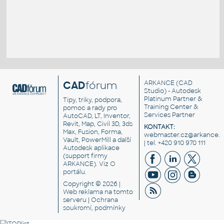
CAD
fórum
ARKANCE
(CAD
Studio) - Autodesk
Platinum Partner &
Tipy, triky, podpora,
Training Center &
pomoc a rady pro
Services Partner
AutoCAD, LT, Inventor,
Revit, Map, Civil 3D, 3ds
KONTAKT:
Max, Fusion, Forma,
webmaster.cz@arkance.w
Vault, PowerMill a další
| tel. +420 910 970 111
Autodesk aplikace
(support firmy
ARKANCE). Viz
O
portálu
.
Copyright © 2026 |
Web reklama
na tomto
serveru |
Ochrana
soukromí, podmínky