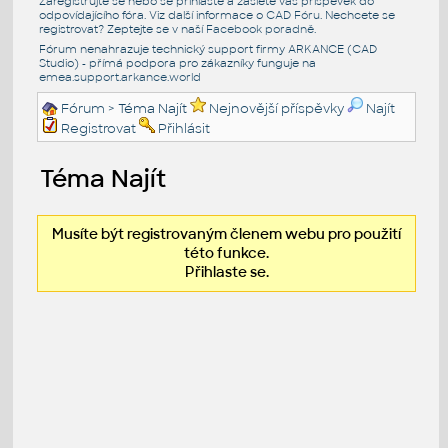
Zaregistrujte se nebo se přihlašte a zašlete váš příspěvek do
odpovídajícího fóra. Viz další informace o
CAD Fóru
. Nechcete se
registrovat? Zeptejte se v naší
Facebook poradně
.
Fórum nenahrazuje technický support firmy ARKANCE (CAD
Studio) - přímá podpora pro zákazníky funguje na
emea.support.arkance.world
Fórum
> Téma Najít
Nejnovější příspěvky
Najít
Registrovat
Přihlásit
Téma Najít
Musíte být registrovaným členem webu pro použití
této funkce.
Přihlaste se.