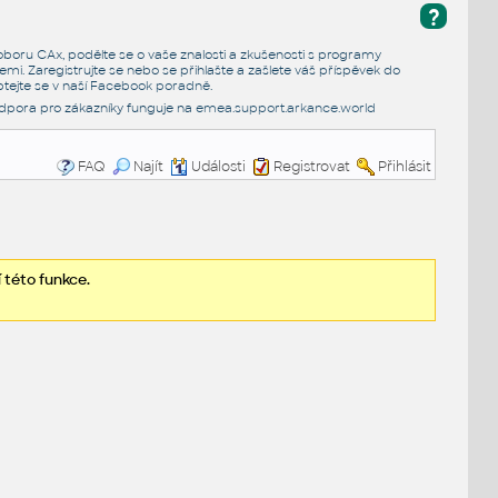
?
e oboru CAx, podělte se o vaše znalosti a zkušenosti s programy
emi. Zaregistrujte se nebo se přihlašte a zašlete váš příspěvek do
tejte se v naší
Facebook poradně
.
dpora pro zákazníky funguje na
emea.support.arkance.world
FAQ
Najít
Události
Registrovat
Přihlásit
 této funkce.
.