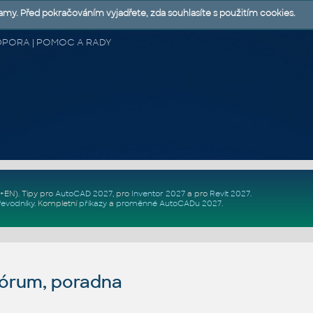
lamy. Před pokračováním vyjadřete, zda souhlasíte s použitím cookies.
 PODPORA | POMOC A RADY
Z+EN)
. Tipy pro
AutoCAD 2027
, pro
Inventor 2027
a pro
Revit 2027
.
řevodníky
.
Kompletní
příkazy
a
proměnné AutoCADu 2027
.
fórum, poradna