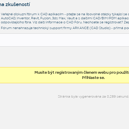
na zkušeností
Veřejné diskuzní fórum k CAD aplikacím - ptejte se na libovolné otázky týkající s
AutoCAD, Inventor, Revit, Fusion, 3ds Max, Vault a s dalšími CAD/BIM/PDM aplikac
odpovídajícího fóra. Viz další informace o
CAD Fóru
. Nechcete se registrovat? Zep
Fórum nenahrazuje technický support firmy ARKANCE (CAD Studio) - přímá po
Musíte být registrovaným členem webu pro použití
Přihlaste se.
Stránka byla vygenerována za 0,289 sekund