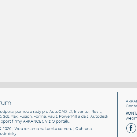
rum
ARKA
Cente
, podpora, pomoc a rady pro AutoCAD, LT, Inventor, Revit,
KONT
3D, 3ds Max, Fusion, Forma, Vault, PowerMill a další Autodesk
webma
support firmy ARKANCE). Viz
O portálu
.
© 2026 |
Web reklama
na tomto serveru |
Ochrana
podmínky