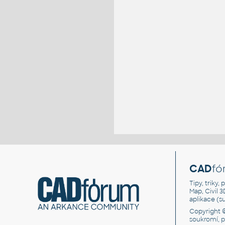
CAD
fó
Tipy, triky
Map, Civil 
aplikace (
Copyright 
soukromí, 