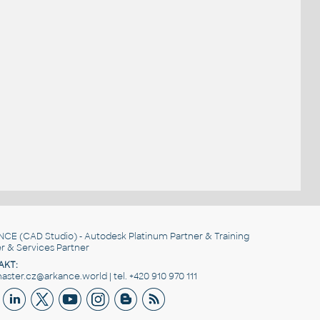
NCE
(CAD Studio) - Autodesk Platinum Partner & Training
r & Services Partner
AKT:
ster.cz@arkance.world | tel. +420 910 970 111