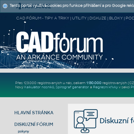
Tento portál využívá cookies pro funkce přihlášení a pro Google rek
CAD FÓRUM - TIPY A TRIKY | UTILITY | DISKUZE | BLOKY |
Přes 123.000 registrovaných u nás, celkem
1.130.000
registrovaných (C
Nový
Kalkulátor nosníků
,
Spirograf generátor
a
Regresní křivky
v sekci
P
HLAVNÍ STRÁNKA
Diskuzní 
DISKUZNÍ FÓRUM
pokyny