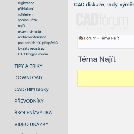
registrace
CAD diskuze, rady, výmě
přihlášení
odhlášení
správa účtu
najít
aktivní témata
archiv konference
Fórum
> Téma Najít
posledních 100 příspěvků
lokality registrací
CAD blogy a média
Téma Najít
TIPY A TRIKY
DOWNLOAD
CAD/BIM bloky
PŘEVODNÍKY
ŠKOLENÍ/VÝUKA
VIDEO UKÁZKY