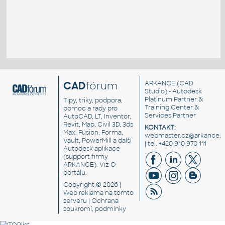
CAD
fórum
ARKANCE
(CAD
Studio) - Autodesk
Platinum Partner &
Tipy, triky, podpora,
Training Center &
pomoc a rady pro
Services Partner
AutoCAD, LT, Inventor,
Revit, Map, Civil 3D, 3ds
KONTAKT:
Max, Fusion, Forma,
webmaster.cz@arkance.w
Vault, PowerMill a další
| tel. +420 910 970 111
Autodesk aplikace
(support firmy
ARKANCE). Viz
O
portálu
.
Copyright © 2026 |
Web reklama
na tomto
serveru |
Ochrana
soukromí, podmínky