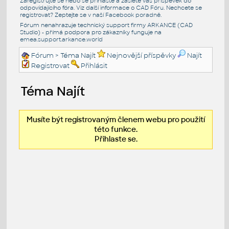
Zaregistrujte se nebo se přihlašte a zašlete váš příspěvek do
odpovídajícího fóra. Viz další informace o
CAD Fóru
. Nechcete se
registrovat? Zeptejte se v naší
Facebook poradně
.
Fórum nenahrazuje technický support firmy ARKANCE (CAD
Studio) - přímá podpora pro zákazníky funguje na
emea.support.arkance.world
Fórum
> Téma Najít
Nejnovější příspěvky
Najít
Registrovat
Přihlásit
Téma Najít
Musíte být registrovaným členem webu pro použití
této funkce.
Přihlaste se.