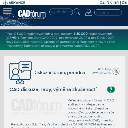
CZ
|
SK
|
EN
|
DE
Přes 123.000 registrovaných u nás, celkem
1.130.000
registrovaných
(CZ+EN)
. Tipy pro
AutoCAD 2027
, pro
Inventor 2027
a pro
Revit 2027
.
Nový
Kalkulátor nosníků
,
Spirograf generátor
a
Regresní křivky
v sekci
Převodníky
.
Kompletní
příkazy
a
proměnné AutoCADu 2027
.
RSS tipy
Diskuzní fórum, poradna
RSS diskuze
?
CAD diskuze, rady, výměna zkušeností
Veřejné diskuzní fórum k CAD
aplikacím - ptejte se na
libovolné otázky týkající se
oboru CAx, podělte se o vaše
znalosti a zkušenosti s
programy AutoCAD, Inventor,
Revit, Fusion, 3ds Max, Vault a s dalšími CAD/BIM/PDM aplikacemi.