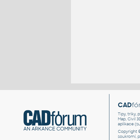
CAD
fó
Tipy, triky
Map, Civil 
aplikace (
Copyright 
soukromí, 