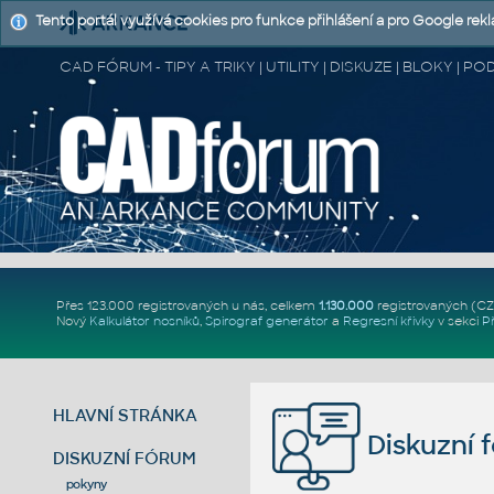
Tento portál využívá cookies pro funkce přihlášení a pro Google rek
CAD FÓRUM - TIPY A TRIKY | UTILITY | DISKUZE | BLOKY |
Přes 123.000 registrovaných u nás, celkem
1.130.000
registrovaných (C
Nový
Kalkulátor nosníků
,
Spirograf generátor
a
Regresní křivky
v sekci
P
HLAVNÍ STRÁNKA
Diskuzní 
DISKUZNÍ FÓRUM
pokyny