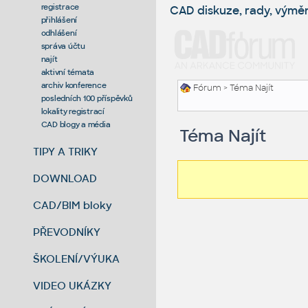
registrace
CAD diskuze, rady, výmě
přihlášení
odhlášení
správa účtu
najít
aktivní témata
archiv konference
Fórum
> Téma Najít
posledních 100 příspěvků
lokality registrací
CAD blogy a média
Téma Najít
TIPY A TRIKY
DOWNLOAD
CAD/BIM bloky
PŘEVODNÍKY
ŠKOLENÍ/VÝUKA
VIDEO UKÁZKY