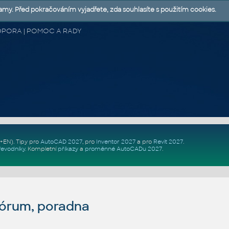
lamy. Před pokračováním vyjadřete, zda souhlasíte s použitím cookies.
 PODPORA | POMOC A RADY
Z+EN)
. Tipy pro
AutoCAD 2027
, pro
Inventor 2027
a pro
Revit 2027
.
řevodníky
.
Kompletní
příkazy
a
proměnné AutoCADu 2027
.
fórum, poradna