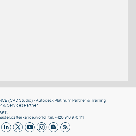
NCE
(CAD Studio) - Autodesk Platinum Partner & Training
r & Services Partner
AKT:
ster.cz@arkance.world | tel. +420 910 970 111