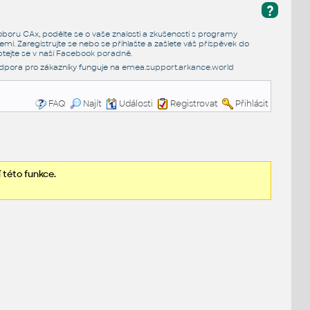
?
e oboru CAx, podělte se o vaše znalosti a zkušenosti s programy
emi. Zaregistrujte se nebo se přihlašte a zašlete váš příspěvek do
tejte se v naší
Facebook poradně
.
dpora pro zákazníky funguje na
emea.support.arkance.world
FAQ
Najít
Události
Registrovat
Přihlásit
 této funkce.
.