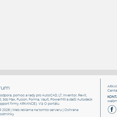
rum
ARKA
Cente
, podpora, pomoc a rady pro AutoCAD, LT, Inventor, Revit,
KONT
3D, 3ds Max, Fusion, Forma, Vault, PowerMill a další Autodesk
webma
support firmy ARKANCE). Viz
O portálu
.
© 2026 |
Web reklama
na tomto serveru |
Ochrana
podmínky