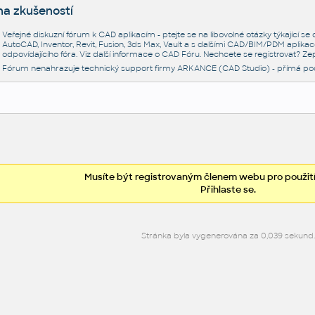
na zkušeností
Veřejné diskuzní fórum k CAD aplikacím - ptejte se na libovolné otázky týkající s
AutoCAD, Inventor, Revit, Fusion, 3ds Max, Vault a s dalšími CAD/BIM/PDM aplikac
odpovídajícího fóra. Viz další informace o
CAD Fóru
. Nechcete se registrovat? Zep
Fórum nenahrazuje technický support firmy ARKANCE (CAD Studio) - přímá po
Musíte být registrovaným členem webu pro použití
Přihlaste se.
Stránka byla vygenerována za 0,039 sekund