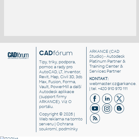
CAD
fórum
ARKANCE
(CAD
Studio) - Autodesk
Platinum Partner &
Tipy, triky, podpora,
Training Center &
pomoc a rady pro
Services Partner
AutoCAD, LT, Inventor,
Revit, Map, Civil 3D, 3ds
KONTAKT:
Max, Fusion, Forma,
webmaster.cz@arkance.w
Vault, PowerMill a další
| tel. +420 910 970 111
Autodesk aplikace
(support firmy
ARKANCE). Viz
O
portálu
.
Copyright © 2026 |
Web reklama
na tomto
serveru |
Ochrana
soukromí, podmínky