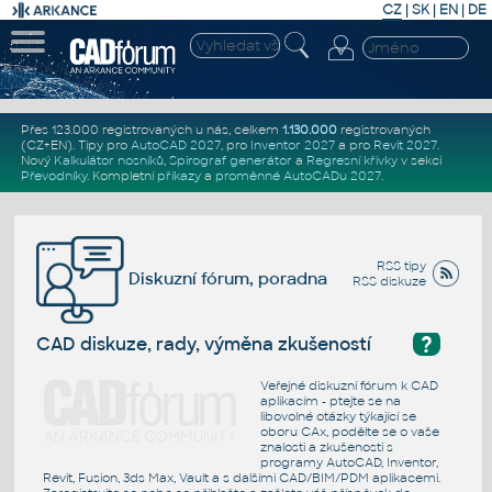
CZ
|
SK
|
EN
|
DE
Přes 123.000 registrovaných u nás, celkem
1.130.000
registrovaných
(CZ+EN)
. Tipy pro
AutoCAD 2027
, pro
Inventor 2027
a pro
Revit 2027
.
Nový
Kalkulátor nosníků
,
Spirograf generátor
a
Regresní křivky
v sekci
Převodníky
.
Kompletní
příkazy
a
proměnné AutoCADu 2027
.
RSS tipy
Diskuzní fórum, poradna
RSS diskuze
?
CAD diskuze, rady, výměna zkušeností
Veřejné diskuzní fórum k CAD
aplikacím - ptejte se na
libovolné otázky týkající se
oboru CAx, podělte se o vaše
znalosti a zkušenosti s
programy AutoCAD, Inventor,
Revit, Fusion, 3ds Max, Vault a s dalšími CAD/BIM/PDM aplikacemi.