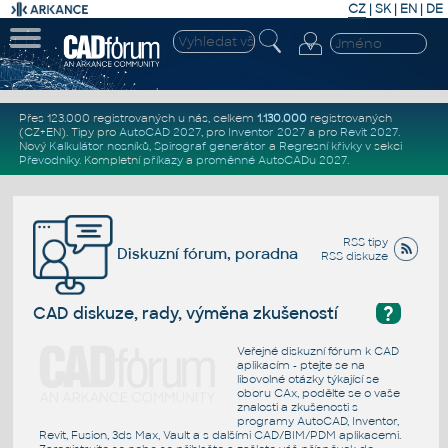
CZ
|
SK
|
EN
|
DE
Přes 123.000 registrovaných u nás, celkem
1.130.000
registrovaných
(CZ+EN)
. Tipy pro
AutoCAD 2027
, pro
Inventor 2027
a pro
Revit 2027
.
Nový
Kalkulátor nosníků
,
Spirograf generátor
a
Regresní křivky
v sekci
Převodníky
.
Kompletní
příkazy
a
proměnné AutoCADu 2027
.
RSS tipy
Diskuzní fórum, poradna
RSS diskuze
?
CAD diskuze, rady, výměna zkušeností
Veřejné diskuzní fórum k CAD
aplikacím - ptejte se na
libovolné otázky týkající se
oboru CAx, podělte se o vaše
znalosti a zkušenosti s
programy AutoCAD, Inventor,
Revit, Fusion, 3ds Max, Vault a s dalšími CAD/BIM/PDM aplikacemi.