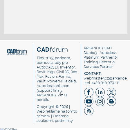
CAD
fórum
ARKANCE
(CAD
Studio) - Autodesk
Platinum Partner &
Tipy, triky, podpora,
Training Center &
pomoc a rady pro
Services Partner
AutoCAD, LT, Inventor,
Revit, Map, Civil 3D, 3ds
KONTAKT:
Max, Fusion, Forma,
webmaster.cz@arkance.w
Vault, PowerMill a další
| tel. +420 910 970 111
Autodesk aplikace
(support firmy
ARKANCE). Viz
O
portálu
.
Copyright © 2026 |
Web reklama
na tomto
serveru |
Ochrana
soukromí, podmínky