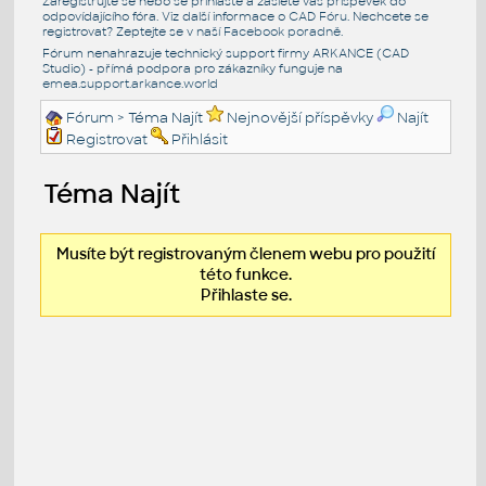
Zaregistrujte se nebo se přihlašte a zašlete váš příspěvek do
odpovídajícího fóra. Viz další informace o
CAD Fóru
. Nechcete se
registrovat? Zeptejte se v naší
Facebook poradně
.
Fórum nenahrazuje technický support firmy ARKANCE (CAD
Studio) - přímá podpora pro zákazníky funguje na
emea.support.arkance.world
Fórum
> Téma Najít
Nejnovější příspěvky
Najít
Registrovat
Přihlásit
Téma Najít
Musíte být registrovaným členem webu pro použití
této funkce.
Přihlaste se.