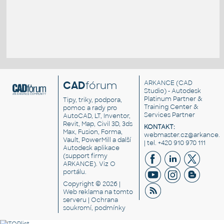
CAD
fórum
ARKANCE
(CAD
Studio) - Autodesk
Platinum Partner &
Tipy, triky, podpora,
Training Center &
pomoc a rady pro
Services Partner
AutoCAD, LT, Inventor,
Revit, Map, Civil 3D, 3ds
KONTAKT:
Max, Fusion, Forma,
webmaster.cz@arkance.w
Vault, PowerMill a další
| tel. +420 910 970 111
Autodesk aplikace
(support firmy
ARKANCE). Viz
O
portálu
.
Copyright © 2026 |
Web reklama
na tomto
serveru |
Ochrana
soukromí, podmínky