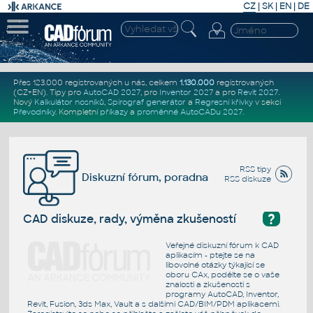
CZ
|
SK
|
EN
|
DE
Přes 123.000 registrovaných u nás, celkem
1.130.000
registrovaných
(CZ+EN)
. Tipy pro
AutoCAD 2027
, pro
Inventor 2027
a pro
Revit 2027
.
Nový
Kalkulátor nosníků
,
Spirograf generátor
a
Regresní křivky
v sekci
Převodníky
.
Kompletní
příkazy
a
proměnné AutoCADu 2027
.
RSS tipy
Diskuzní fórum, poradna
RSS diskuze
?
CAD diskuze, rady, výměna zkušeností
Veřejné diskuzní fórum k CAD
aplikacím - ptejte se na
libovolné otázky týkající se
oboru CAx, podělte se o vaše
znalosti a zkušenosti s
programy AutoCAD, Inventor,
Revit, Fusion, 3ds Max, Vault a s dalšími CAD/BIM/PDM aplikacemi.