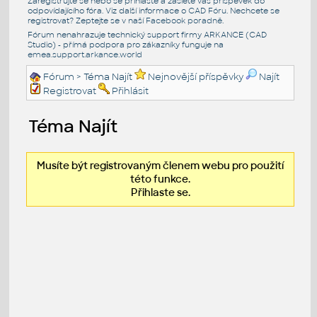
Zaregistrujte se nebo se přihlašte a zašlete váš příspěvek do
odpovídajícího fóra. Viz další informace o
CAD Fóru
. Nechcete se
registrovat? Zeptejte se v naší
Facebook poradně
.
Fórum nenahrazuje technický support firmy ARKANCE (CAD
Studio) - přímá podpora pro zákazníky funguje na
emea.support.arkance.world
Fórum
> Téma Najít
Nejnovější příspěvky
Najít
Registrovat
Přihlásit
Téma Najít
Musíte být registrovaným členem webu pro použití
této funkce.
Přihlaste se.