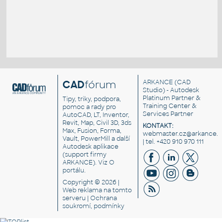
CAD
fórum
ARKANCE
(CAD
Studio) - Autodesk
Platinum Partner &
Tipy, triky, podpora,
Training Center &
pomoc a rady pro
Services Partner
AutoCAD, LT, Inventor,
Revit, Map, Civil 3D, 3ds
KONTAKT:
Max, Fusion, Forma,
webmaster.cz@arkance.w
Vault, PowerMill a další
| tel. +420 910 970 111
Autodesk aplikace
(support firmy
ARKANCE). Viz
O
portálu
.
Copyright © 2026 |
Web reklama
na tomto
serveru |
Ochrana
soukromí, podmínky