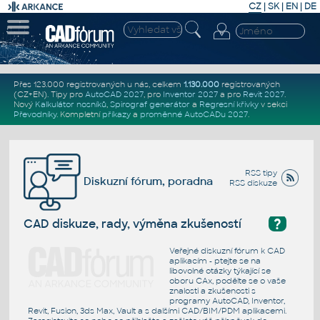
CZ
|
SK
|
EN
|
DE
Přes 123.000 registrovaných u nás, celkem
1.130.000
registrovaných
(CZ+EN)
. Tipy pro
AutoCAD 2027
, pro
Inventor 2027
a pro
Revit 2027
.
Nový
Kalkulátor nosníků
,
Spirograf generátor
a
Regresní křivky
v sekci
Převodníky
.
Kompletní
příkazy
a
proměnné AutoCADu 2027
.
RSS tipy
Diskuzní fórum, poradna
RSS diskuze
?
CAD diskuze, rady, výměna zkušeností
Veřejné diskuzní fórum k CAD
aplikacím - ptejte se na
libovolné otázky týkající se
oboru CAx, podělte se o vaše
znalosti a zkušenosti s
programy AutoCAD, Inventor,
Revit, Fusion, 3ds Max, Vault a s dalšími CAD/BIM/PDM aplikacemi.