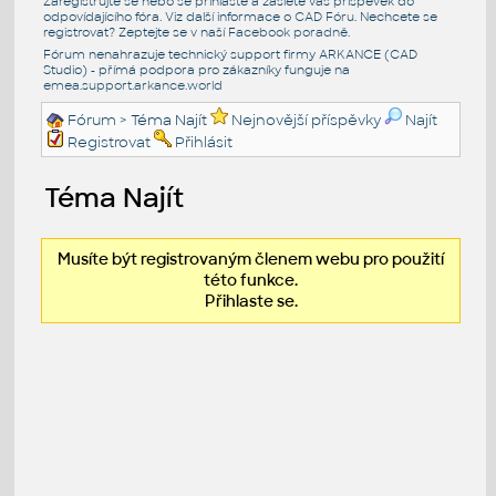
Zaregistrujte se nebo se přihlašte a zašlete váš příspěvek do
odpovídajícího fóra. Viz další informace o
CAD Fóru
. Nechcete se
registrovat? Zeptejte se v naší
Facebook poradně
.
Fórum nenahrazuje technický support firmy ARKANCE (CAD
Studio) - přímá podpora pro zákazníky funguje na
emea.support.arkance.world
Fórum
> Téma Najít
Nejnovější příspěvky
Najít
Registrovat
Přihlásit
Téma Najít
Musíte být registrovaným členem webu pro použití
této funkce.
Přihlaste se.