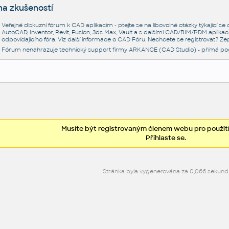
na zkušeností
Veřejné diskuzní fórum k CAD aplikacím - ptejte se na libovolné otázky týkající s
AutoCAD, Inventor, Revit, Fusion, 3ds Max, Vault a s dalšími CAD/BIM/PDM aplikac
odpovídajícího fóra. Viz další informace o
CAD Fóru
. Nechcete se registrovat? Zep
Fórum nenahrazuje technický support firmy ARKANCE (CAD Studio) - přímá po
Musíte být registrovaným členem webu pro použití
Přihlaste se.
Stránka byla vygenerována za 0,066 sekund