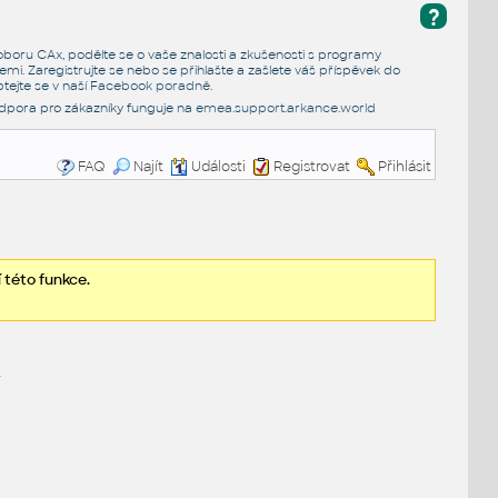
?
e oboru CAx, podělte se o vaše znalosti a zkušenosti s programy
emi. Zaregistrujte se nebo se přihlašte a zašlete váš příspěvek do
tejte se v naší
Facebook poradně
.
dpora pro zákazníky funguje na
emea.support.arkance.world
FAQ
Najít
Události
Registrovat
Přihlásit
 této funkce.
.