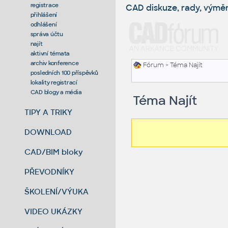
registrace
CAD diskuze, rady, výmě
přihlášení
odhlášení
správa účtu
najít
aktivní témata
archiv konference
Fórum
> Téma Najít
posledních 100 příspěvků
lokality registrací
CAD blogy a média
Téma Najít
TIPY A TRIKY
DOWNLOAD
CAD/BIM bloky
PŘEVODNÍKY
ŠKOLENÍ/VÝUKA
VIDEO UKÁZKY