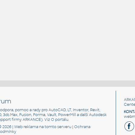
rum
ARKA
Cente
, podpora, pomoc a rady pro AutoCAD, LT, Inventor, Revit,
KONT
3D, 3ds Max, Fusion, Forma, Vault, PowerMill a další Autodesk
webma
support firmy ARKANCE). Viz
O portálu
.
© 2026 |
Web reklama
na tomto serveru |
Ochrana
podmínky