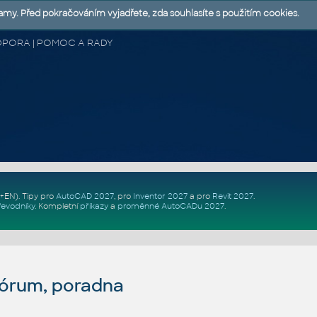
lamy. Před pokračováním vyjadřete, zda souhlasíte s použitím cookies.
 PODPORA | POMOC A RADY
Z+EN)
. Tipy pro
AutoCAD 2027
, pro
Inventor 2027
a pro
Revit 2027
.
řevodníky
.
Kompletní
příkazy
a
proměnné AutoCADu 2027
.
fórum, poradna