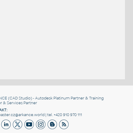
NCE
(CAD Studio) - Autodesk Platinum Partner & Training
r & Services Partner
AKT:
ster.cz@arkance.world | tel. +420 910 970 111