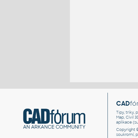
CAD
fó
Tipy, triky
Map, Civil 
aplikace (
Copyright 
soukromí, 