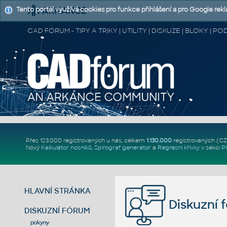
Tento portál využívá cookies pro funkce přihlášení a pro Google rek
CAD FÓRUM - TIPY A TRIKY | UTILITY | DISKUZE | BLOKY |
Přes 123.000 registrovaných u nás, celkem
1.130.000
registrovaných (C
Nový
Kalkulátor nosníků
,
Spirograf generátor
a
Regresní křivky
v sekci
P
HLAVNÍ STRÁNKA
Diskuzní 
DISKUZNÍ FÓRUM
pokyny