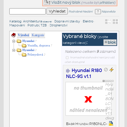
Vložit nový blok
(musíte být
přihlášeni
)
Podrobné hledání
Nápověda
Katalog
:
Architektura
•
Dopravní stavby
•
Elektro
•
/obecné
Mapování
•
Potrubí, TZB
•
Strojírenství
Výrobci
Kategorie
Vybrané bloky
(zvolte
Hyundai
:
7
blok
kategorii vlevo)
Vozidla, doprava
7
Hyundai
2
Nalezeno celkem
9
záznamů
Průmyslová
2
hromadné stahování není pro váš
účet dostupné
Hyundai R180
NLC-9S v1.1
Hyu
ndai
_R1
80N
LC-
9S_
v1.1.
dwg
Bagr Hyundai R180NLC-