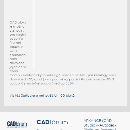
CAD bloky
je možno
stahovat
pro vlastní
osobní a
firemní
použití v
CAD
aplikacích.
Není
dovoleno
jejich další
šíření
formou elektronických katalogů, médií či služeb (jiné katalogy, web
download, CD, apod.) - viz
podmínky použití
. Problém verze DWG
souborů (
neplatný soubor
) řeší
tip 5584
.
Viz též
Statistika
a
nejnovějších 100 bloků
.
CAD
fórum
ARKANCE
(CAD
Studio) - Autodesk
Platinum Partner &