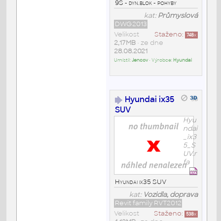
9S - dyn.blok - pohyby
kat:
Průmyslová
DWG2013
Velikost
Staženo:
748
x
2,17MB
• ze dne
28.08.2021
Umístil:
Jencov
• Výrobce:
Hyundai
Hyundai ix35
SUV
Hyu
ndai
_ix3
5_S
UV.r
fa
Hyundai ix35 SUV
kat:
Vozidla, doprava
Revit family RVT2012
Velikost
Staženo:
538
x