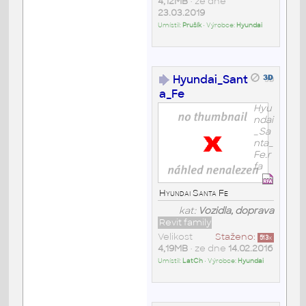
4,12MB
• ze dne
23.03.2019
Umístil:
Prušík
• Výrobce:
Hyundai
Hyundai_Sant
a_Fe
Hyu
ndai
_Sa
nta_
Fe.r
fa
Hyundai Santa Fe
kat:
Vozidla, doprava
Revit family
Velikost
Staženo:
513
x
4,19MB
• ze dne
14.02.2016
Umístil:
LatCh
• Výrobce:
Hyundai