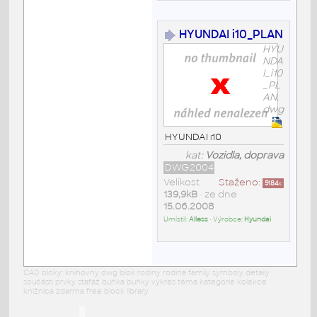
HYUNDAI i10_PLAN
HYU
NDA
I_i10
_PL
AN.
dwg
HYUNDAI i10
kat:
Vozidla, doprava
DWG2004
Velikost
Staženo:
5184
x
139,9kB
• ze dne
15.06.2008
Umístil:
Alless
• Výrobce:
Hyundai
CAD bloky: knihovny dwg blok rodiny rodina family symboly detaily
součásti prvky stafáž buňka buňky výkres téma kategorie kolekce
knižnica zdarma free block library