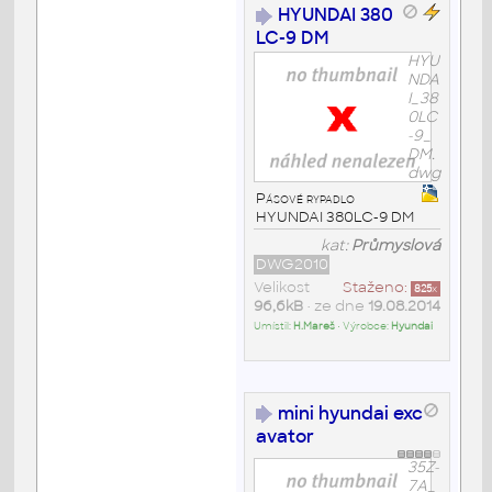
HYUNDAI 380
LC-9 DM
HYU
NDA
I_38
0LC
-9_
DM.
dwg
Pásové rypadlo
HYUNDAI 380LC-9 DM
kat:
Průmyslová
DWG2010
Velikost
Staženo:
825
x
96,6kB
• ze dne
19.08.2014
Umístil:
H.Mareš
• Výrobce:
Hyundai
mini hyundai exc
avator
35Z-
7A_