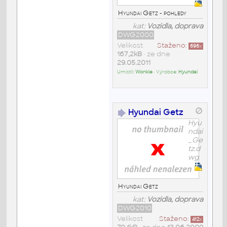
Hyundai Getz - pohledy
kat:
Vozidla, doprava
DWG2000
Velikost
Staženo:
696
x
167,2kB
• ze dne
29.05.2011
Umístil:
Wonkie
• Výrobce:
Hyundai
Hyundai Getz
Hyu
ndai
_Ge
tz.d
wg
Hyundai Getz
kat:
Vozidla, doprava
DWG2010
Velikost
Staženo:
412
x