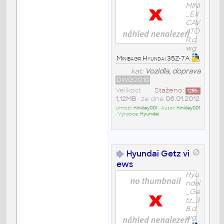
MINI
_EX
CAV
ATO
R.d
wg
Minibagr Hyundai 35Z-7A
kat:
Vozidla, doprava
DWG2010
Velikost
Staženo:
1255
x
1,12MB
• ze dne
06.01.2012
Umístil:
hinkley001
• Autor:
hinkley001
• Výrobce:
Hyundai
Hyundai Getz vi
ews
Hyu
ndai
_Ge
tz_3
8.d
wg