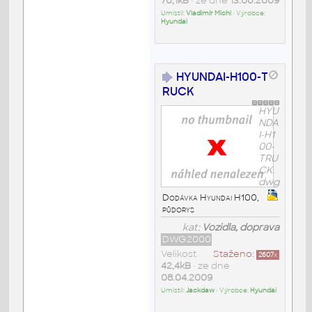
70,1kB
• ze dne
13.06.2009
Umístil:
Vladimír Michl
• Výrobce:
Hyundai
HYUNDAI-H100-T
RUCK
HYU
NDA
I-H1
00-
TRU
CK.
dwg
Dodávka Hyundai H100,
půdorys
kat:
Vozidla, doprava
DWG2000
Velikost
Staženo:
2607
x
42,4kB
• ze dne
08.04.2009
Umístil:
Jackdaw
• Výrobce:
Hyundai